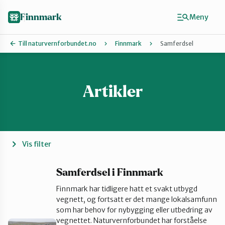
Hopp
til
Finnmark
Meny
hovedinnhold
Till naturvernforbundet.no
Finnmark
Samferdsel
Artikler
Finn ditt lokallag
Ávjovárri
Porsangerfjorden
Vis filter
Sør-Varanger
Samferdsel i Finnmark
Finnmark har tidligere hatt et svakt utbygd
vegnett, og fortsatt er det mange lokalsamfunn
Stilla og Vest-Finnmark
som har behov for nybygging eller utbedring av
vegnettet. Naturvernforbundet har forståelse