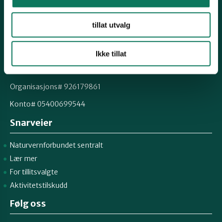
Kontakt fylkeslaget
tillat utvalg
Fylkesleder Kjell M. Derås
Tlf. 99 57 38 55
Ikke tillat
finnmark@naturvernforbundet.no
Organisasjons# 926179861
Konto# 05400699544
Snarveier
Naturvernforbundet sentralt
Lær mer
For tillitsvalgte
Aktivitetstilskudd
Følg oss