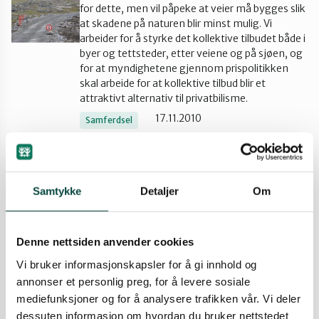
for dette, men vil påpeke at veier må bygges slik
Tana og Varanger
at skadene på naturen blir minst mulig. Vi
arbeider for å styrke det kollektive tilbudet både i
byer og tettsteder, etter veiene og på sjøen, og
for at myndighetene gjennom prispolitikken
skal arbeide for at kollektive tilbud blir et
attraktivt alternativ til privatbilisme.
17.11.2010
Samferdsel
Gjennomslag timesbillett på
bussen i Alta
Samtykke
Detaljer
Om
I dag må det løses to billetter om en reiser fram
og tilbake i løpet av kort tid. Naturvernforbundet
i Alta sendte derfor en henvendelse til Finnmark
Fylkesrederi (FFR) med forslag om at
Denne nettsiden anvender cookies
G
bussbillettene skal gjelde i én time. Dette blir
Vi bruker informasjonskapsler for å gi innhold og
gjennomført som en prøveordning i Alta fra
annonser et personlig preg, for å levere sosiale
sankthanstider og ut året.- Vi er glade for dette
mediefunksjoner og for å analysere trafikken vår. Vi deler
tiltaket, som kan gi flere busspassasjerer, sier
Dag T. Elgvin i Naturvernforbundet i Alta. - Det er
dessuten informasjon om hvordan du bruker nettstedet