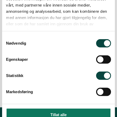
flott at FFR og fylkeskommunen lytter til oss.
vårt, med partnerne våre innen sosiale medier,
annonsering og analysearbeid, som kan kombinere den
27.04.2006
Samferdsel
med annen informasjon du har gjort tilgjengelig for dem,
Ny mellomriksvei – høring
eller som de har samlet inn gjennom din bruk av
tjenestene deres.
Naturvernforbundet i Sør-Varanger har avgitt
Samtykkevalg
høringsuttalelse til forslag til program for
Nødvendig
konsekvensutredning av ny mellomriksvei
mellom Norge og Finland over Pasvik.
N
Naturvernforbundet mener at mellomriksveien
Egenskaper
kan gi en rekke alvorlige konsekvenser for de
nylig vernede naturområder og den økologiske
balansen i systemet.
Statistikk
16.08.2005
Arkiv
Samferdsel
Sør-Varanger
Markedsføring
Tillat alle