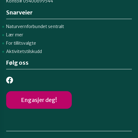
Konto# 05400699544
Snarveier
Naturvernforbundet sentralt
Lær mer
For tillitsvalgte
Aktivitetstilskudd
Følg oss
Engasjer deg!