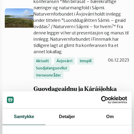
konferansen "Min birrasat – bærekraftige
næringer og naturmangfold i Sápmi.
Tana og Varanger
Naturvernforbundet i Ávjovárri holdt innlegg
under tittelen "Luonddugáhtten Sámis – geaid
ovddas? / Naturvern i Sápmi – for hvem?" Fra
denne legger vi her ut presentasjon og manus til
innlegg. Naturvernforbundet i Finnmark har
tidligere lagt ut glimt fra konferansen fra et
annet lokallag.
06.12.2023
Aktuelt
Ávjovárri
Innspill
Suodjalanguovllut
Verneområder
Guovdageaidnu ja Kárášjohka
berrejit ovttasbargat
meahccehálddašeami ja
diehtojuohkima birra!
Samtykke
Detaljer
Om
Rabas reive Ávjovári luonddugáhttenlihtus
Anárjoga álbmotmeahccestivrii, Guovdageainnu