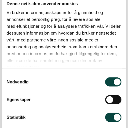
suohkanii ja Kárášjoga gildii.
Denne nettsiden anvender cookies
23.09.2018
Ávjovárri
Suodjalanguovllut
Vi bruker informasjonskapsler for å gi innhold og
annonser et personlig preg, for å levere sosiale
Boađe seminárii
mediefunksjoner og for å analysere trafikken vår. Vi deler
suodjalanguovlluid birra
dessuten informasjon om hvordan du bruker nettstedet
vårt, med partnerne våre innen sosiale medier,
Ávjovári luonddugáhttenlihttu bovde seminárii
annonsering og analysearbeid, som kan kombinere den
Kárášjogas 04.03.2017
med annen informasjon du har gjort tilgjengelig for dem,
10.02.2017
Ávjovárri
Suodjalanguovllut
eller som de har samlet inn gjennom din bruk av
tjenestene deres.
Makkár luonddugáhttema mii
Samtykkevalg
dárbbašit Finnmárkkus?
Nødvendig
Birasgáhttendepartemeanta áigu suodjalit
stuora guovlluid Finnmárkkus. Maŋimus jagiid
leat álggahuvvon álbmotmehciid Sievjjus ja
Egenskaper
Várjjatnjárggas, ja eará álbmotmeahcit leat
viiddiduvvon. Dál vurdet golbma ođđa
M
suodjalusprošeaktaplána: Goahteluoppal, Bajit
Statistikk
Anárjoga álbmotmeahci viiddideapmi, ja 23