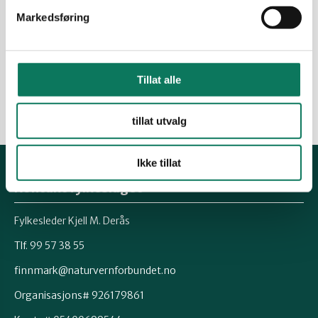
luonddureserváhta jekkiin miehtá fylkka. Muhto
báikkálaš olbmot, suohkanat, Sámediggi,
Markedsføring
Fylkadiggi ja Finnmárkoopmodat vuostálastet.
Mo nu sáhttá leat?
19.06.2010
Arkiv
Ávjovárri
Tillat alle
Suodjalanguovllut
tillat utvalg
Ikke tillat
Kontakt fylkeslaget
Fylkesleder Kjell M. Derås
Tlf. 99 57 38 55
finnmark@naturvernforbundet.no
Organisasjons# 926179861