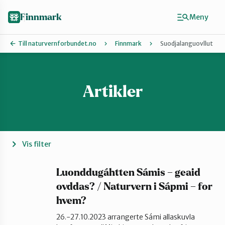
Hopp
til
Finnmark
Meny
hovedinnhold
Till naturvernforbundet.no
Finnmark
Suodjalanguovllut
Artikler
Finn ditt lokallag
Ávjovárri
Porsangerfjorden
Vis filter
Sør-Varanger
Luonddugáhtten Sámis – geaid
ovddas? / Naturvern i Sápmi – for
hvem?
Stilla og Vest-Finnmark
26.-27.10.2023 arrangerte Sámi allaskuvla