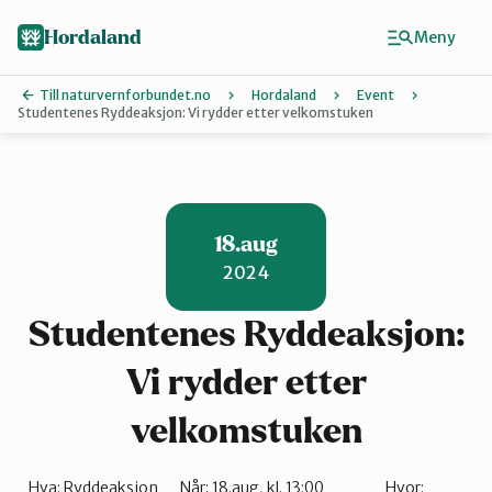
Hopp
Hopp
til
til
Hordaland
Meny
innhold
hovedinnhold
Till naturvernforbundet.no
Hordaland
Event
Studentenes Ryddeaksjon: Vi rydder etter velkomstuken
Finn ditt lokallag
Askøy
18.aug
2024
Bergen
Studentenes Ryddeaksjon:
Bjørnafjord
Vi rydder etter
velkomstuken
Hardanger
Hva:
Ryddeaksjon
Når:
18.aug, kl. 13:00
Hvor: