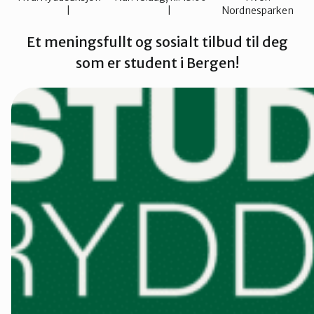
Nordnesparken
Kvinnherad
Et meningsfullt og sosialt tilbud til deg
som er student i Bergen!
Nordhordlan
Øygarden
Bli medlem
Stord
Vaksdal
Voss Naturv