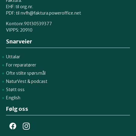
Faktura:
EHF: til org.nr.
PDF: til nvfh@faktura.poweroffice.net
Kontonr.90130539377
VIPPS:
20910
Snarveier
Uttalar
For reparatører
Ofte stilte spørsmål
NaturVest
&
podcast
Støtt oss
English
Følg oss