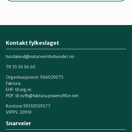
Kontakt fylkeslaget
hordaland@naturvernforbundet.no
Tlf. 55 30 06 60
Organisasjonsnr: 966020075
Faktura:
EHF: til org.nr.
PDF: til nvfh@faktura.poweroffice.net
Kontonr.90130539377
VIPPS:
20910
Snarveier