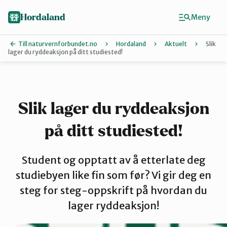
Hopp
Hopp
til
til
Hordaland
Meny
innhold
hovedinnhold
Till naturvernforbundet.no
Hordaland
Aktuelt
Slik
lager du ryddeaksjon på ditt studiested!
Finn ditt lokallag
Askøy
Slik lager du ryddeaksjon
på ditt studiested!
Bergen
Student og opptatt av å etterlate deg
Bjørnafjord
studiebyen like fin som før? Vi gir deg en
steg for steg-oppskrift på hvordan du
lager ryddeaksjon!
Hardanger