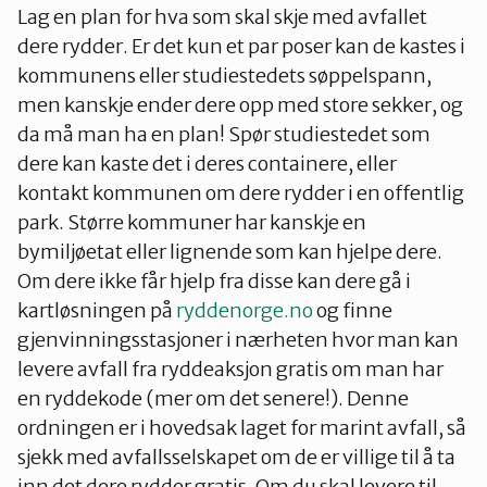
Lag en plan for hva som skal skje med avfallet
dere rydder. Er det kun et par poser kan de kastes i
kommunens eller studiestedets søppelspann,
men kanskje ender dere opp med store sekker, og
da må man ha en plan! Spør studiestedet som
dere kan kaste det i deres containere, eller
kontakt kommunen om dere rydder i en offentlig
park. Større kommuner har kanskje en
bymiljøetat eller lignende som kan hjelpe dere.
Om dere ikke får hjelp fra disse kan dere gå i
kartløsningen på
ryddenorge.no
og finne
gjenvinningsstasjoner i nærheten hvor man kan
levere avfall fra ryddeaksjon gratis om man har
en ryddekode (mer om det senere!). Denne
ordningen er i hovedsak laget for marint avfall, så
sjekk med avfallsselskapet om de er villige til å ta
inn det dere rydder gratis. Om du skal levere til