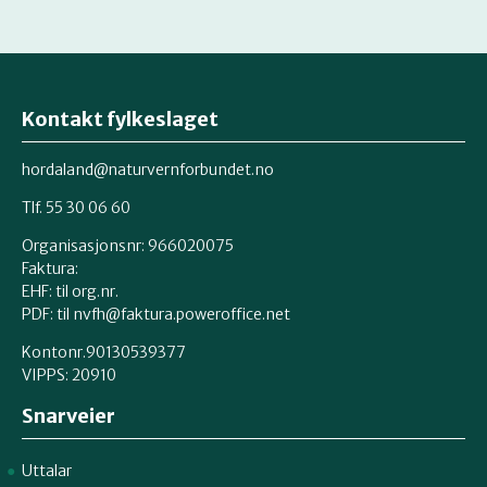
Kontakt fylkeslaget
hordaland@naturvernforbundet.no
Tlf. 55 30 06 60
Organisasjonsnr: 966020075
Faktura:
EHF: til org.nr.
PDF: til nvfh@faktura.poweroffice.net
Kontonr.90130539377
VIPPS:
20910
Snarveier
Uttalar