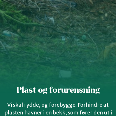
Kvinnherad
Nordhordland
Øygarden
Bli medlem
Stord
Vaksdal
Plast og forurensning
Voss Naturvernlag
Vi skal rydde, og forebygge. Forhindre at
plasten havner i en bekk, som fører den ut i