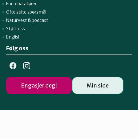
For reparatører
Ofte stilte spørsmål
NaturVest
&
podcast
Støtt oss
English
Følg oss
Engasjer deg!
Min side