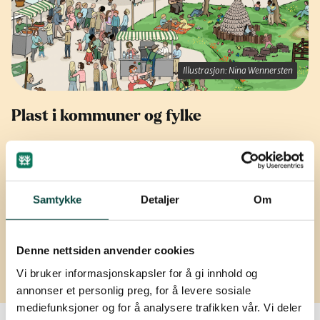
Illustrasjon: Nina Wennersten
Plast i kommuner og fylke
En plaststrategi setter rammene for hvordan
kommunen skal håndtere plastproblemene.
Samtykke
Detaljer
Om
Hva gjør din kommune med plast?
Denne nettsiden anvender cookies
Vi bruker informasjonskapsler for å gi innhold og
annonser et personlig preg, for å levere sosiale
mediefunksjoner og for å analysere trafikken vår. Vi deler