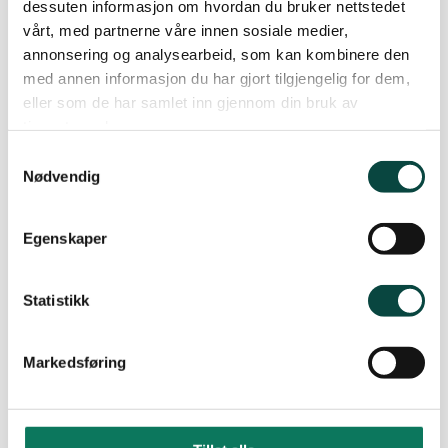
dessuten informasjon om hvordan du bruker nettstedet
vårt, med partnerne våre innen sosiale medier,
annonsering og analysearbeid, som kan kombinere den
med annen informasjon du har gjort tilgjengelig for dem,
eller som de har samlet inn gjennom din bruk av
tjenestene deres.
Samtykkevalg
Nødvendig
Egenskaper
Foto: Mona Maria Løberg
Statistikk
Et liv med mindre plast
Markedsføring
Det hver og en av oss gjør, betyr mye. La oss se
nærmere forbruk og vaner, og finn ut hva du kan
gjøre for å minske ditt forbruk.