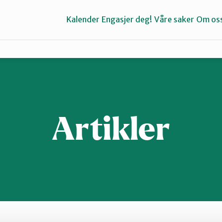
Kalender
Engasjer deg!
Våre saker
Om os
Bergen
Kvinnherad
Artikler
Stord