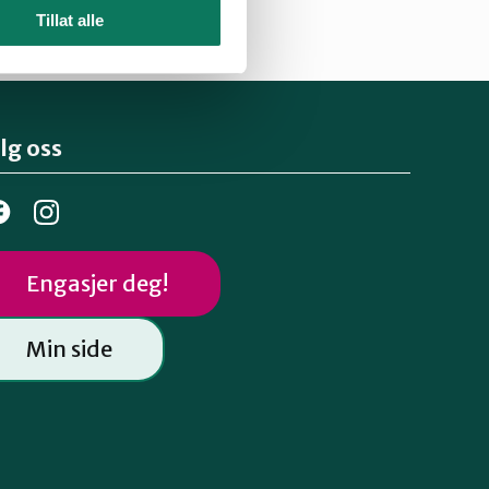
Tillat alle
lg oss
Engasjer deg!
Min side