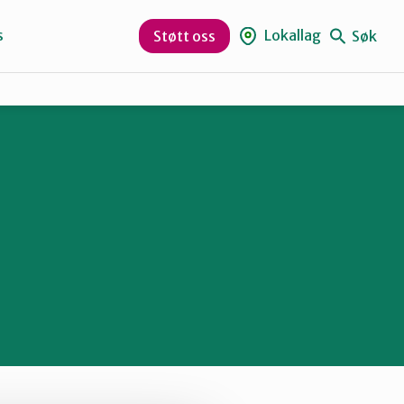
s
Lokallag
Søk
Støtt oss
Bjørnafjorden
Nordhordland
Vaksdal