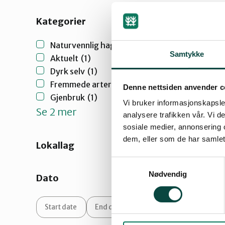
Kategorier
Naturvennlig hage
(2)
Samtykke
Aktuelt
(1)
Dyrk selv
(1)
Fremmede arter
(1)
Denne nettsiden anvender c
Gjenbruk
(1)
Vi bruker informasjonskapsler
Se 2 mer
analysere trafikken vår. Vi 
sosiale medier, annonsering 
dem, eller som de har samlet
Lokallag
Samtykkevalg
Nødvendig
Dato