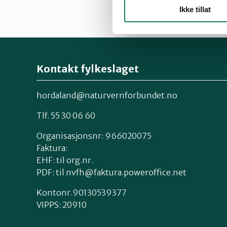
Ikke tillat
Kontakt fylkeslaget
hordaland@naturvernforbundet.no
Tlf. 55 30 06 60
Organisasjonsnr: 966020075
Faktura:
EHF: til org.nr.
PDF: til nvfh@faktura.poweroffice.net
Kontonr.90130539377
VIPPS:
20910