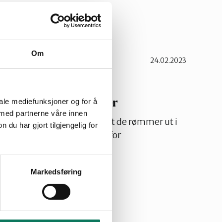
 du tipsene.
Om
24.02.2023
Naturvennlig hage
 fri for hagerømlinger
iale mediefunksjoner og for å
 med partnerne våre innen
geplantene trives så godt at de rømmer ut i
u har gjort tilgjengelig for
Slik kan du få en hage fri for
19.05.2021
hage
Skjøtsel
Markedsføring