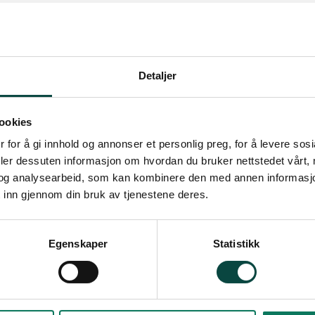
2 resultat
Dyrk selv
Vil du dyrke selv? Her får
Detaljer
Aktuelt
Dyrk selv
Gjenbruk
Naturvennlig hverdag
ookies
Slik får du en hage
 for å gi innhold og annonser et personlig preg, for å levere sos
deler dessuten informasjon om hvordan du bruker nettstedet vårt,
Noen av de importerte ha
og analysearbeid, som kan kombinere den med annen informasjon d
naturen og ødelegger den. 
 inn gjennom din bruk av tjenestene deres.
hagerømlinger.
Fremmede arter
Naturvennlig 
Egenskaper
Statistikk