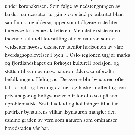
under koronakrisen. Som følge av nedstengningen av
landet har dessuten turgåing oppnådd popularitet blant
samfunns- og aldersgrupper som tidligere viste liten
interesse for denne aktiviteten. Men det eksisterer en
iboende kulturell forestilling at den naturen som vi
verdsetter høyest, eksisterer utenfor horisonten av våre
hverdagsopplevelser i byen. I Oslo-regionen utgjør marka
og fjordlandskapet en forhøyet kulturell posisjon, og
støtten til vern av disse naturområdene er utbredt i
befolkningen. Heldigvis. Dessverre blir bynaturen ofte
tatt for gitt og fjerning av trær og busker i offentlig regi,
privathager og boligsameier blir for ofte sett på som
uproblematisk. Sosial adferd og holdninger til natur
påvirker bynaturens vilkår. Bynaturen mangler den
samme graden av vern som naturen som omkranser
hovedstaden vår har.