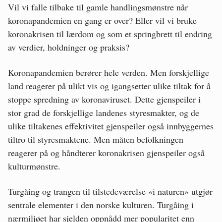
Vil vi falle tilbake til gamle handlingsmønstre når
koronapandemien en gang er over? Eller vil vi bruke
koronakrisen til lærdom og som et springbrett til endring
Oslo Vest
av verdier, holdninger og praksis?
Vestby-Frogn
Koronapandemien berører hele verden. Men forskjellige
land reagerer på ulikt vis og igangsetter ulike tiltak for å
stoppe spredning av koronaviruset. Dette gjenspeiler i
stor grad de forskjellige landenes styresmakter, og de
ulike tiltakenes effektivitet gjenspeiler også innbyggernes
tiltro til styresmaktene. Men måten befolkningen
reagerer på og håndterer koronakrisen gjenspeiler også
kulturmønstre.
Turgåing og trangen til tilstedeværelse «i naturen» utgjør
sentrale elementer i den norske kulturen. Turgåing i
nærmiljøet har sjelden oppnådd mer popularitet enn