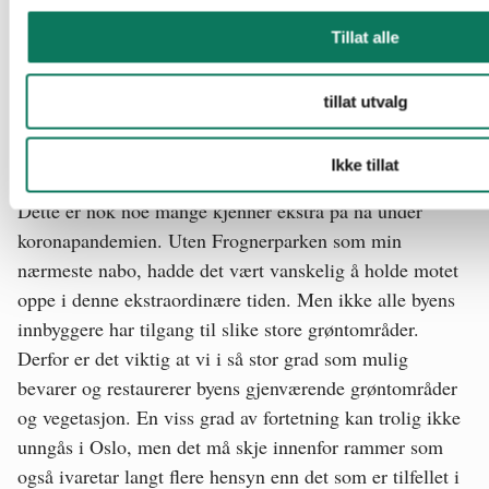
friluftslivsaktiviteter enn majoritetsbefolkningen.
Bevaring og økt tilgang til grøntområder i bysentrum er
Tillat alle
derfor viktige argumenter for å fremme helse, trivsel og
inkludering. Og for osloborgere som benytter seg aktivt
tillat utvalg
av naturressursene i nærheten av byen, foregår
hverdagslivet stort sett i bykjernen.
Ikke tillat
Dette er nok noe mange kjenner ekstra på nå under
koronapandemien. Uten Frognerparken som min
nærmeste nabo, hadde det vært vanskelig å holde motet
oppe i denne ekstraordinære tiden. Men ikke alle byens
innbyggere har tilgang til slike store grøntområder.
Derfor er det viktig at vi i så stor grad som mulig
bevarer og restaurerer byens gjenværende grøntområder
og vegetasjon. En viss grad av fortetning kan trolig ikke
unngås i Oslo, men det må skje innenfor rammer som
også ivaretar langt flere hensyn enn det som er tilfellet i