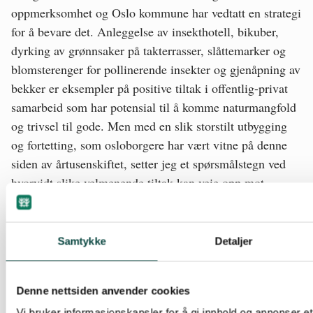
oppmerksomhet og Oslo kommune har vedtatt en strategi
for å bevare det. Anleggelse av insekthotell, bikuber,
dyrking av grønnsaker på takterrasser, slåttemarker og
blomsterenger for pollinerende insekter og gjenåpning av
bekker er eksempler på positive tiltak i offentlig-privat
samarbeid som har potensial til å komme naturmangfold
og trivsel til gode. Men med en slik storstilt utbygging
og fortetting, som osloborgere har vært vitne på denne
siden av årtusenskiftet, setter jeg et spørsmålstegn ved
hvorvidt slike velmenende tiltak kan veie opp mot
oppstykkingen og nedbyggingen av naturområder.
I kombinasjon med markedsliberalismens sterke
Samtykke
Detaljer
drivkrefter, utbyggeres makt og arkitektenes manglende
oppfinnsomhet og vedvarende nervøsitet på å inkorporere
Denne nettsiden anvender cookies
estetikk og dekorasjon i nybygg, blir Oslo i økende grad
omgjort til en grå, karakterløs, og til dels trist by av
Vi bruker informasjonskapsler for å gi innhold og annonser et 