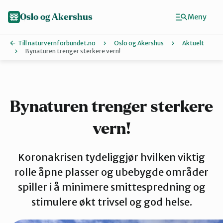
Hopp
til
Oslo og Akershus
Meny
hovedinnhold
Till naturvernforbundet.no
Oslo og Akershus
Aktuelt
Bynaturen trenger sterkere vern!
Finn ditt lokallag
Ås
Bynaturen trenger sterkere
vern!
Asker
Koronakrisen tydeliggjør hvilken viktig
Aurskog-Høland
rolle åpne plasser og ubebygde områder
spiller i å minimere smittespredning og
stimulere økt trivsel og god helse.
Bærum