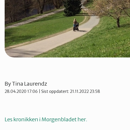
Nes
Nesodden
Nittedal
Nordre Follo
By
Tina Laurendz
Oslo Nord
28.04.2020 17:06
| Sist oppdatert: 21.11.2022 23:58
Oslo Øst
Les kronikken i Morgenbladet her.
Oslo Sør