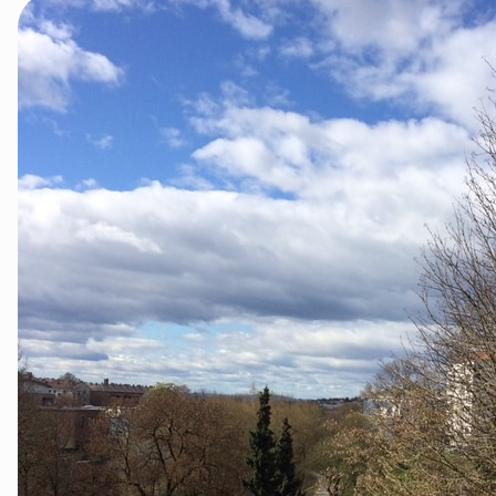
Groruddalen
Hurum og Røyken
Jevnaker
Lillestrøm
Lørenskog
Nannestad og Gjerdrum