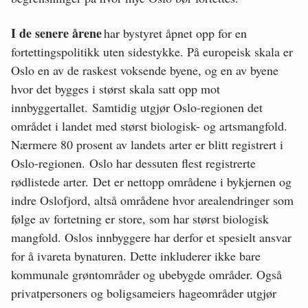
I de senere årene
har bystyret åpnet opp for en
fortettingspolitikk uten sidestykke. På europeisk skala er
Oslo en av de raskest voksende byene, og en av byene
hvor det bygges i størst skala satt opp mot
innbyggertallet. Samtidig utgjør Oslo-regionen det
området i landet med størst biologisk- og artsmangfold.
Nærmere 80 prosent av landets arter er blitt registrert i
Oslo-regionen. Oslo har dessuten flest registrerte
rødlistede arter. Det er nettopp områdene i bykjernen og
indre Oslofjord, altså områdene hvor arealendringer som
følge av fortetning er store, som har størst biologisk
mangfold. Oslos innbyggere har derfor et spesielt ansvar
for å ivareta bynaturen. Dette inkluderer ikke bare
kommunale grøntområder og ubebygde områder. Også
privatpersoners og boligsameiers hageområder utgjør