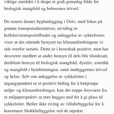
viktige områder i å skape et godt grunnlag både for
biologisk mangfold og beboernes trivsel.
De senere årenes byplanlegging i Oslo, med fokus på
grønne transportalternativer, utviding av
kollektivtransporttilbudet og anleggelse av sykkelveier,
viser at det sittende bystyret tar klimautfordringene vi
står overfor seriøst. Dette er i hovedsak positivt, men har
dessverre medført at andre hensyn til dels blir tilsidesatt,
deriblant hensyn til biologisk mangfold, dyreliv, estetikk
og mangfold i byutformingen, samt innbyggernes trivsel
og helse. Selv om anleggelse av sykkelstier i
utgangspunktet er et positivt bidrag for å bekjempe
miljø- og klimautfordringer, kan det neppe forsvares fra
et miljøperspektiv at trær hugges ned for å gi plass til
sykkelstier. Heller ikke riving av villabebyggelse for å
konstruere blokkbebyggelse ved de utpekte