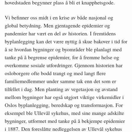
hovedstaden begynner plass å bli et knapphetsgode.
Vi befinner oss midt i en krise av både nasjonal og
global betydning. Men gjentagende epidemier og
pandemier har vært en del av historien. I fremtidens
byplanlegging kan det være nyttig å skue bakover i tid for
å se hvordan bygninger og byområder ble planlagt med
tanke på å begrense epidemier, for å fremme helse og
overkomme sosiale utfordringer. Gjennom historien har
osloborgere ofte bodd trangt og med langt flere
familiemedlemmer under samme tak enn det som er
tilfellet i dag. Men planting av vegetasjon og avstand
mellom bygninger har også utgjort viktige virkemidler i
Oslos byplanlegging, beredskap og transformasjon. For
eksempel ble Ullevål sykehus, med sine mange adskilte
bygninger, utformet med tanke på å bekjempe epidemier
i 1887. Den foreslåtte nedleggelsen av Ullevål sykehus