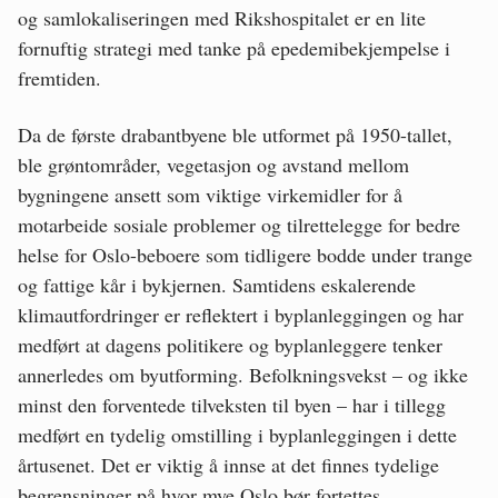
og samlokaliseringen med Rikshospitalet er en lite
fornuftig strategi med tanke på epedemibekjempelse i
fremtiden.
Da de første drabantbyene ble utformet på 1950-tallet,
ble grøntområder, vegetasjon og avstand mellom
bygningene ansett som viktige virkemidler for å
motarbeide sosiale problemer og tilrettelegge for bedre
helse for Oslo-beboere som tidligere bodde under trange
og fattige kår i bykjernen. Samtidens eskalerende
klimautfordringer er reflektert i byplanleggingen og har
medført at dagens politikere og byplanleggere tenker
annerledes om byutforming. Befolkningsvekst – og ikke
minst den forventede tilveksten til byen – har i tillegg
medført en tydelig omstilling i byplanleggingen i dette
årtusenet. Det er viktig å innse at det finnes tydelige
begrensninger på hvor mye Oslo bør fortettes.