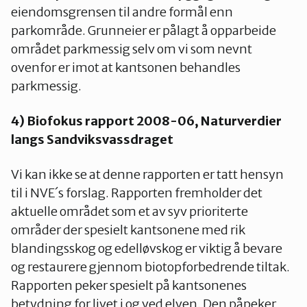
eiendomsgrensen til andre formål enn
parkområde. Grunneier er pålagt å opparbeide
området parkmessig selv om vi som nevnt
ovenfor er imot at kantsonen behandles
parkmessig.
4) Biofokus rapport 2008-06,
Naturverdier
langs Sandviksvassdraget
Vi kan ikke se at denne rapporten er tatt hensyn
til i NVE´s forslag. Rapporten fremholder det
aktuelle området som et av syv prioriterte
områder der spesielt kantsonene med rik
blandingsskog og edelløvskog er viktig å bevare
og restaurere gjennom biotopforbedrende tiltak.
Rapporten peker spesielt på kantsonenes
betydning for livet i og ved elven. Den påpeker