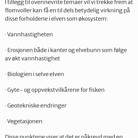
I tillegg til ovennevnte temaer vil vi trekke frem at
flomvoller kan få en til dels betydelig virkning på
disse forholdene i elven som økosystem:
Oslo Vest
· Vannhastigheten
Vestby-Frogn
· Erosjonen både i kanter og elvebunn som følge
av økt vannhastighet
· Biologien i selve elven
· Gyte- og oppvekstvilkårene for fisken
· Geotekniske endringer
· Vegetasjonen
Disse punktene viser at det er påkrevd med en