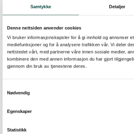
Samtykke
Detaljer
HORNIVEIEN OG BRENNEVEIEN
§ 4
Denne nettsiden anvender cookies
Vi bruker informasjonskapsler for å gi innhold og annonser et 
I industriområdene er det ikke tillatt plassering av
mediefunksjoner og for å analysere trafikken vår. Vi deler 
forurensende, brann- og eksplosjonsfarlige
nettstedet vårt, med partnerne våre innen sosiale medier, a
kombinere den med annen informasjon du har gjort tilgjengeli
virksomheter.
gjennom din bruk av tjenestene deres.
Arealet mellom tomtegrense og byggegrense
Samtykkevalg
mot elven skal behandles parkmessig.
Nødvendig
Bygningsrådet kan kreve innhegning som
avskjerming mot friområde. Innhegningens
Egenskaper
høyde
Statistikk