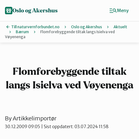
Hopp
til
Oslo og Akershus
Meny
hovedinnhold
Till naturvernforbundet.no
Oslo og Akershus
Aktuelt
Bærum
Flomforebyggende tiltak langs Isielva ved
Vøyenenga
Finn ditt lokallag
Ås
Flomforebyggende tiltak
Asker
langs Isielva ved Vøyenenga
Aurskog-Høland
By
Artikkelimportør
Bærum
30.12.2009 09:05
| Sist oppdatert: 03.07.2024 11:58