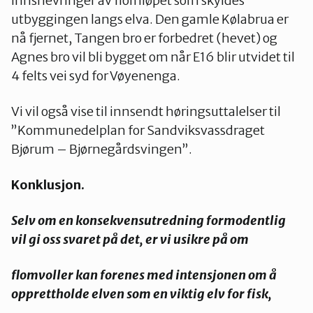
innsnevringer av flomløpet som skyldes
utbyggingen langs elva. Den gamle Kølabrua er
nå fjernet, Tangen bro er forbedret (hevet) og
Agnes bro vil bli bygget om når E16 blir utvidet til
4 felts vei syd for Vøyenenga.
Vi vil også vise til innsendt høringsuttalelser til
”Kommunedelplan for Sandviksvassdraget
Bjørum – Bjørnegårdsvingen”.
Konklusjon.
Selv om en konsekvensutredning formodentlig
vil gi oss svaret på det, er vi usikre på om
flomvoller kan forenes med intensjonen om å
opprettholde elven som en viktig elv for fisk,