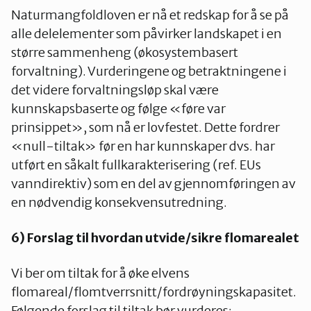
Naturmangfoldloven er nå et redskap for å se på
alle delelementer som påvirker landskapet i en
større sammenheng (økosystembasert
forvaltning). Vurderingene og betraktningene i
det videre forvaltningsløp skal være
kunnskapsbaserte og følge «føre var
prinsippet», som nå er lovfestet. Dette fordrer
«null-tiltak» før en har kunnskaper dvs. har
utført en såkalt fullkarakterisering (ref. EUs
vanndirektiv) som en del av gjennomføringen av
en nødvendig konsekvensutredning.
6) Forslag til hvordan utvide/sikre flomarealet
Vi ber om tiltak for å øke elvens
flomareal/flomtverrsnitt/fordrøyningskapasitet.
Følgende forslag til tiltak bør vurderes: