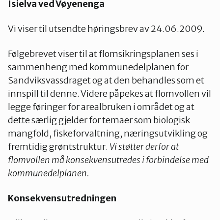
Isielva ved Vøyenenga
Nes
Vi viser til utsendte høringsbrev av 24.06.2009.
Nesodden
Følgebrevet viser til at flomsikringsplanen ses i
sammenheng med kommunedelplanen for
Nittedal
Sandviksvassdraget og at den behandles som et
innspill til denne. Videre påpekes at flomvollen vil
legge føringer for arealbruken i området og at
Nordre Follo
dette særlig gjelder for temaer som biologisk
mangfold, fiskeforvaltning, næringsutvikling og
fremtidig grøntstruktur.
Vi
støtter derfor at
Oslo Nord
flomvollen må konsekvensutredes i forbindelse med
kommunedelplanen.
Oslo Øst
Konsekvensutredningen
Oslo Sør