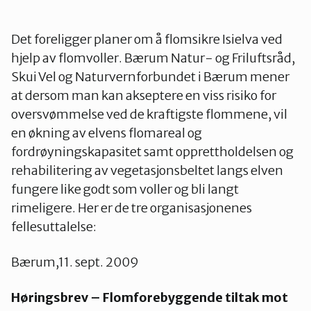
Groruddalen
Det foreligger planer om å flomsikre Isielva ved
hjelp av flomvoller. Bærum Natur- og Friluftsråd,
Hurum og Røyken
Skui Vel og Naturvernforbundet i Bærum mener
at dersom man kan akseptere en viss risiko for
oversvømmelse ved de kraftigste flommene, vil
Jevnaker
en økning av elvens flomareal og
fordrøyningskapasitet samt opprettholdelsen og
rehabilitering av vegetasjonsbeltet langs elven
Lillestrøm
fungere like godt som voller og bli langt
rimeligere. Her er de tre organisasjonenes
Lørenskog
fellesuttalelse:
Bærum,11. sept. 2009
Nannestad og Gjerdrum
Høringsbrev – Flomforebyggende tiltak mot