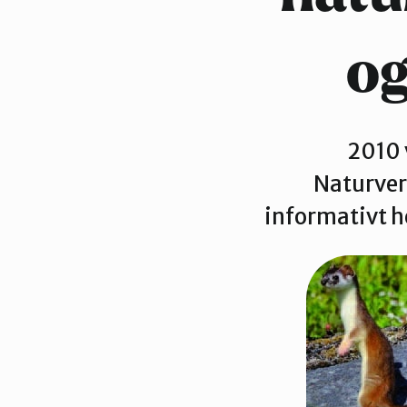
Nittedal
og
Oslo Øst
2010 
Vestby-Frogn
Naturver
informativt h