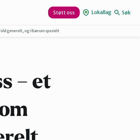
Lokallag
Søk
Støtt oss
old generelt, og i Bærum spesielt
Aurskog-Høland
Hurum og Røyken
s – et
Lørenskog
 om
Nesodden
relt,