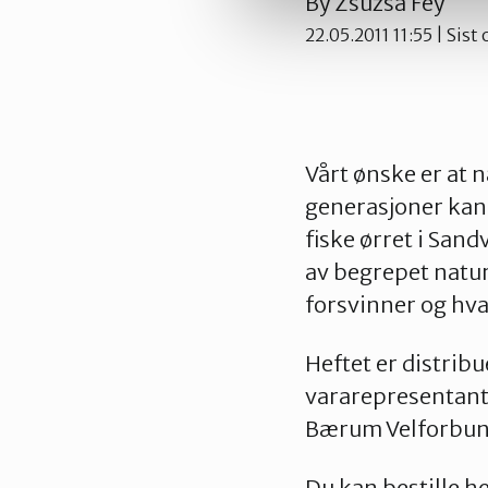
By
Zsuzsa Fey
22.05.2011 11:55
| Sist
Vårt ønske er at 
generasjoner kan
fiske ørret i Sand
av begrepet natu
forsvinner og hva 
Heftet er distri
vararepresentant
Bærum Velforbun
Du kan bestille h