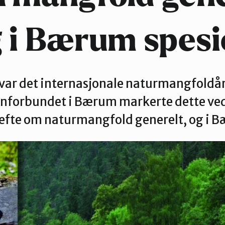
Nordre Follo
 i Bærum spesi
Oslo Sør
var det internasjonale naturmangfoldår
nforbundet i Bærum markerte dette ved 
efte om naturmangfold generelt, og i B