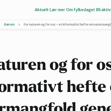
Aktuelt
Lær mer
Om fylkeslaget
Bli aktiv
Bærum
For naturen og for oss – et informativt hefte om naturmangf
Asker
Groruddalen
aturen og for os
Lillestrøm
formativt hefte
Nes
rmangfold gene