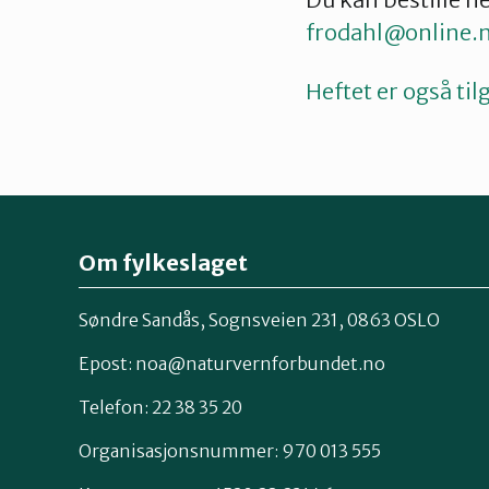
frodahl@online.
Heftet er også ti
Om fylkeslaget
Søndre Sandås, Sognsveien 231, 0863 OSLO
Epost:
noa@naturvernforbundet.no
Telefon: 22 38 35 20
Organisasjonsnummer: 970 013 555