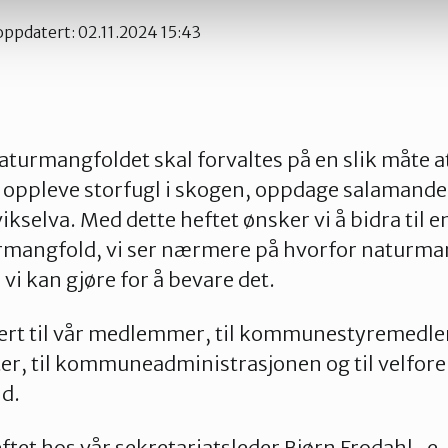
 oppdatert: 02.11.2024 15:43
naturmangfoldet skal forvaltes på en slik måte a
 oppleve storfugl i skogen, oppdage salamande
vikselva. Med dette heftet ønsker vi å bidra til e
rmangfold, vi ser nærmere på hvorfor naturma
vi kan gjøre for å bevare det.
buert til vår medlemmer, til kommunestyremed
er, til kommuneadministrasjonen og til velfo
d.
eftet hos vår sekretariatsleder Bjørn Frodahl, e