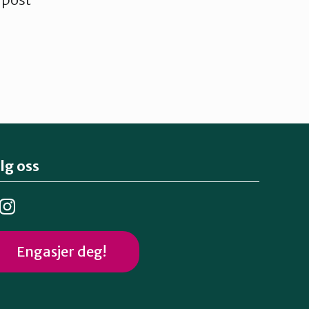
lg oss
Engasjer deg!