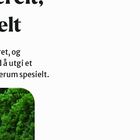
Oslo Nord
elt
Oslo Vest
et, og
å utgi et
ærum spesielt.