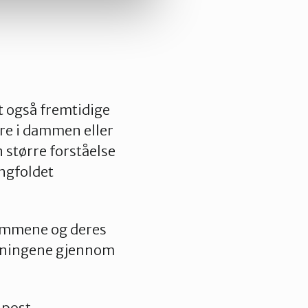
t også fremtidige
re i dammen eller
n større forståelse
ngfoldet
lemmene og deres
reningene gjennom
-post