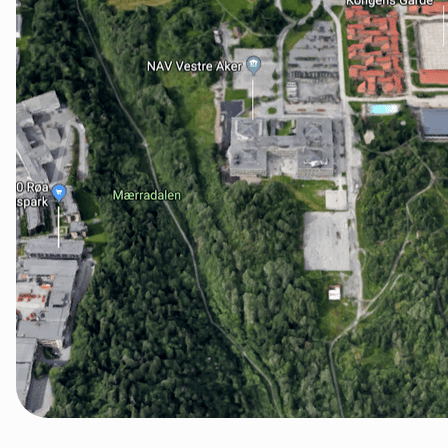
Groruddalen
Hurum og Røyken
Jevnaker
Lillestrøm
Lørenskog
Nannestad og Gjerdrum