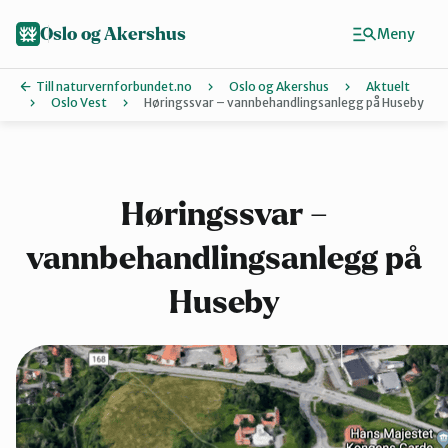
Hopp
til
Oslo og Akershus
Meny
hovedinnhold
Till naturvernforbundet.no
Oslo og Akershus
Aktuelt
Oslo Vest
Høringssvar – vannbehandlingsanlegg på Huseby
Finn ditt lokallag
Ås
Høringssvar –
vannbehandlingsanlegg på
Asker
Huseby
Aurskog-Høland
Bærum