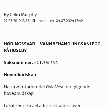
Nes
By
Colin Murphy
Nesodden
22.03.2019 13:55
| Sist oppdatert: 04.07.2024 12:42
Nittedal
HØRINGSSVAR – VANNBEHANDLINGSANLEGG
PÅ HUSEBY
Nordre Follo
Saksnummer:
201708944
Oslo Nord
Hovedbudskap
Naturvernforbundet Oslo Vest har følgende
Oslo Øst
hovedbudskap:
Lokalisering av et administrasjonsbygg i
Oslo Sør