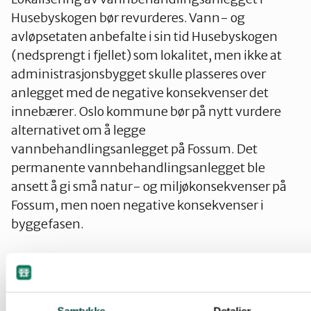
Husebyskogen bør revurderes. Vann- og
avløpsetaten anbefalte i sin tid Husebyskogen
(nedsprengt i fjellet) som lokalitet, men ikke at
administrasjonsbygget skulle plasseres over
anlegget med de negative konsekvenser det
innebærer. Oslo kommune bør på nytt vurdere
alternativet om å legge
vannbehandlingsanlegget på Fossum. Det
permanente vannbehandlingsanlegget ble
ansett å gi små natur- og miljøkonsekvenser på
Fossum, men noen negative konsekvenser i
byggefasen.
Det bør redegjøres og utredes hvorfor
vannbehandlingsanlegget ikke kan legges andre
steder på Huseby inkludert Husebyplatået. Slik at
Samtykke
Detaljer