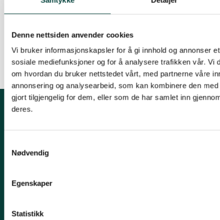
man unngår at Husebyskogen rammes eller at
anlegget legges for nær Mærradalen. En
anbefaling som også er i tråd med
Denne nettsiden anvender cookies
Fylkesmannens tilrådning.
Vi bruker informasjonskapsler for å gi innhold og annonser et 
sosiale mediefunksjoner og for å analysere trafikken vår. Vi
om hvordan du bruker nettstedet vårt, med partnerne våre in
annonsering og analysearbeid, som kan kombinere den med 
gjort tilgjengelig for dem, eller som de har samlet inn gjenno
deres.
Om fylkeslaget
Søndre Sandås, Sognsveien 231, 0863 OSLO
Samtykkevalg
Nødvendig
Epost:
noa@naturvernforbundet.no
Telefon: 22 38 35 20
Egenskaper
Organisasjonsnummer: 970 013 555
Kontonummer: 1520.28.23146
Statistikk