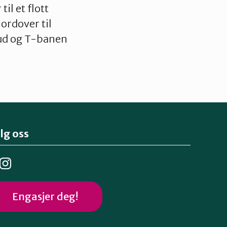
il et flott
ordover til
rud og T-banen
lg oss
Engasjer deg!