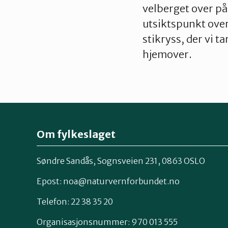
velberget over på 
utsiktspunkt ove
stikryss, der vi 
hjemover.
Om fylkeslaget
Søndre Sandås, Sognsveien 231, 0863 OSLO
Epost:
noa@naturvernforbundet.no
Telefon: 22 38 35 20
Organisasjonsnummer: 970 013 555