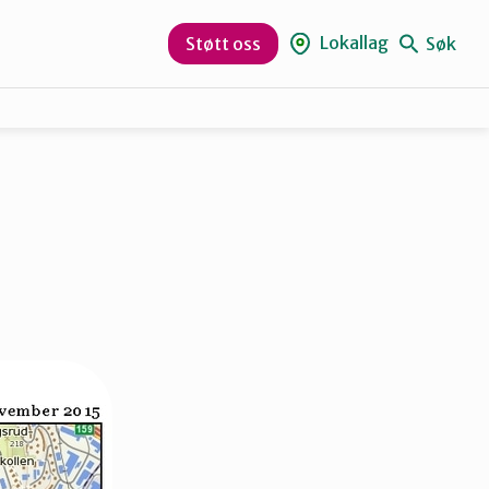
Lokallag
Søk
Støtt oss
Aurskog-Høland
Hurum og Røyken
Lørenskog
Nesodden