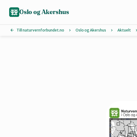
Hopp
til
Oslo og Akershus
hovedinnhold
Till naturvernforbundet.no
Oslo og Akershus
Aktuelt
Ås
Bærum
Jevnaker
Nannestad og Gjerdrum