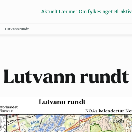
Aktuelt
Lær mer
Om fylkeslaget
Bli aktiv
Lutvann rundt
Asker
Groruddalen
Lutvann rundt
Lillestrøm
Nes