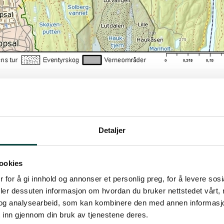
ler
Detaljer
 oppdatert: 04.07.2024 10:39
ookies
 for å gi innhold og annonser et personlig preg, for å levere sos
deler dessuten informasjon om hvordan du bruker nettstedet vårt,
og analysearbeid, som kan kombinere den med annen informasjon d
Spennende terreng, trivelige idyller og mange 
 inn gjennom din bruk av tjenestene deres.
gså i nærområdene. Et lite turforslag for en ko