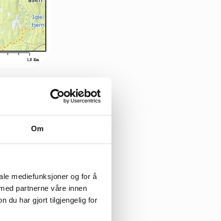
Om
iale mediefunksjoner og for å
 med partnerne våre innen
u har gjort tilgjengelig for
flott
rt høstdag: