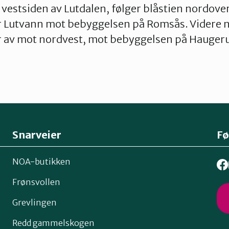
vestsiden av Lutdalen, følger blåstien nordover t
r Lutvann mot bebyggelsen på Romsås. Videre n
tar av mot nordvest, mot bebyggelsen på Hauge
Snarveier
Fø
NOA-butikken
Frønsvollen
Grevlingen
Redd gammelskogen