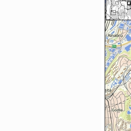
Nittedal
Oslo Øst
Vestby-Frogn