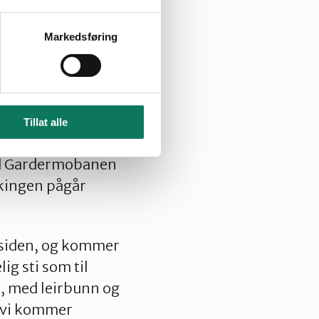
nntil
Markedsføring
n halv kilometers
sti. Først gjennom
t skog. Spennende
 til høyre
Tillat alle
 opp til det
med Gardermobanen
kingen pågår
stsiden, og kommer
ig sti som til
r, med leirbunn og
å vi kommer