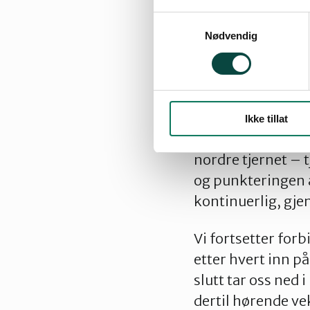
Samtykkevalg
T-banen til Linde
Nødvendig
skogkanten, deret
gange finner vi et
kraftgata, og så 
terreng med slukte
Ikke tillat
(sørover) og følge
nordre tjernet –
og punkteringen 
kontinuerlig, gj
Vi fortsetter for
etter hvert inn på
slutt tar oss ned
dertil hørende ve