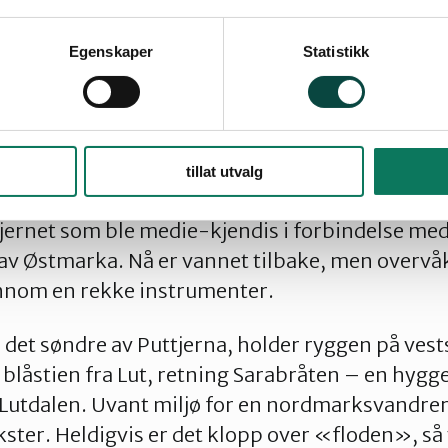
berg. Gjennom bebyggelsen rett mot sør, hold i
Egenskaper
Statistikk
ter bomvei opp, under kraftledningen. Etter e
 skilt til «Grønlia (God sti)» Og
det
er det. God 
dønn inn i eventyret; gammel, storvokst, varier
r og stup. Og en praktfull sti. Ved Grønlia tar vi
tillat utvalg
r nå den lille skiløypa oppover i Puttjernsdalen,
 tjernet som ble medie-kjendis i forbindelse 
av Østmarka. Nå er vannet tilbake, men overvå
ennom en rekke instrumenter.
bi det søndre av Puttjerna, holder ryggen på ve
 blåstien fra Lut, retning Sarabråten – en hyggel
 i Lutdalen. Uvant miljø for en nordmarksvandre
kster. Heldigvis er det klopp over «floden», s