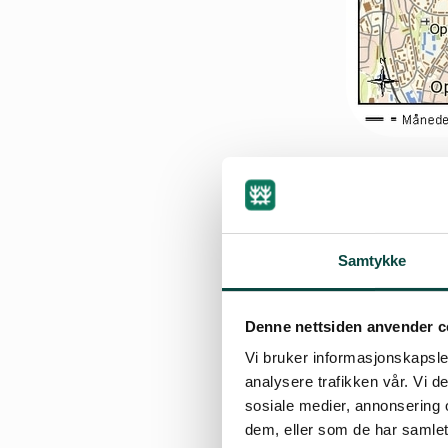
By
Asker Jan Häus
Samtykke
27.02.2015 16:11
| Sist
Denne nettsiden anvender c
Vi bruker informasjonskapsler
analysere trafikken vår. Vi 
sosiale medier, annonsering 
Østmarka lokker! 
dem, eller som de har samlet
eventyrskoger – o