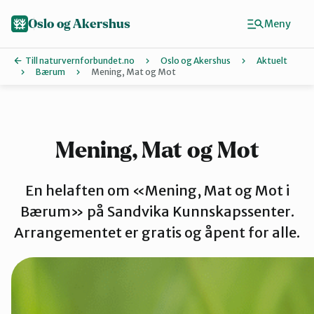
Hopp
til
Oslo og Akershus
Meny
hovedinnhold
Till naturvernforbundet.no
Oslo og Akershus
Aktuelt
Bærum
Mening, Mat og Mot
Finn ditt lokallag
Ås
Mening, Mat og Mot
Asker
En helaften om «Mening, Mat og Mot i
Bærum» på Sandvika Kunnskapssenter.
Arrangementet er gratis og åpent for alle.
Aurskog-Høland
Bærum