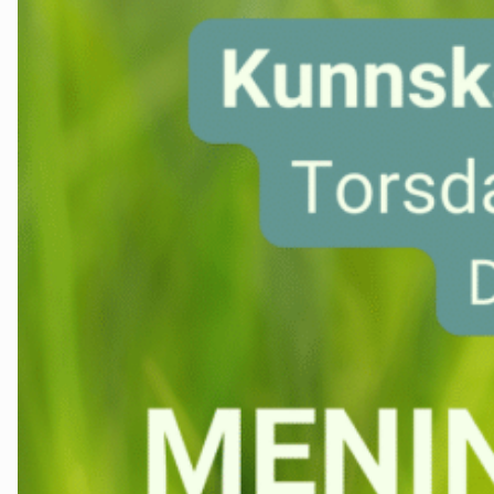
Groruddalen
Hurum og Røyken
Jevnaker
Lillestrøm
Lørenskog
Nannestad og Gjerdrum