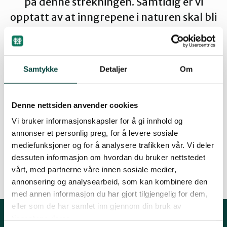
på denne strekningen. Samtidig er vi
Groruddalen
opptatt av at inngrepene i naturen skal bli
minst mulig. Les hele uttalelsen her.
Hurum og Røyken
Samtykke
Detaljer
Om
Vi har forståelse for at det skal bli trygt å ferdes fra
Jevnaker
bussholdeplassen og parkeringsplassen på Kattås
Denne nettsiden anvender cookies
til Franskleiv. Derfor støtter vi at det anlegges en
Vi bruker informasjonskapsler for å gi innhold og
turvei på denne strekningen. Samtidig er vi
Lillestrøm
annonser et personlig preg, for å levere sosiale
opptatt av at inngrepene i naturen skal bli minst
mediefunksjoner og for å analysere trafikken vår. Vi deler
mulig. Les hele
uttalelsen her
.
dessuten informasjon om hvordan du bruker nettstedet
Lørenskog
vårt, med partnerne våre innen sosiale medier,
annonsering og analysearbeid, som kan kombinere den
med annen informasjon du har gjort tilgjengelig for dem,
Nannestad og Gjerdrum
eller som de har samlet inn gjennom din bruk av
tjenestene deres.