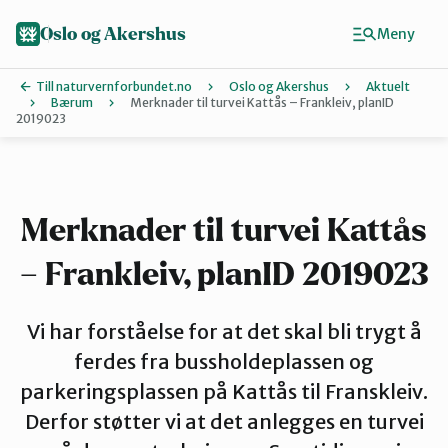
Hopp
til
Oslo og Akershus
Meny
hovedinnhold
Till naturvernforbundet.no
Oslo og Akershus
Aktuelt
Bærum
Merknader til turvei Kattås – Frankleiv, planID
2019023
Finn ditt lokallag
Ås
Merknader til turvei Kattås
Asker
– Frankleiv, planID 2019023
Vi har forståelse for at det skal bli trygt å
Aurskog-Høland
ferdes fra bussholdeplassen og
parkeringsplassen på Kattås til Franskleiv.
Bærum
Derfor støtter vi at det anlegges en turvei