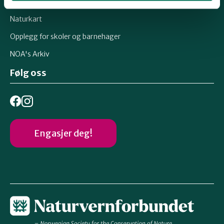
Markakartet
Naturkart
Oslo Vest
Opplegg for skoler og barnehager
NOA's Arkiv
Vestby-Frogn
Følg oss
Engasjer deg!