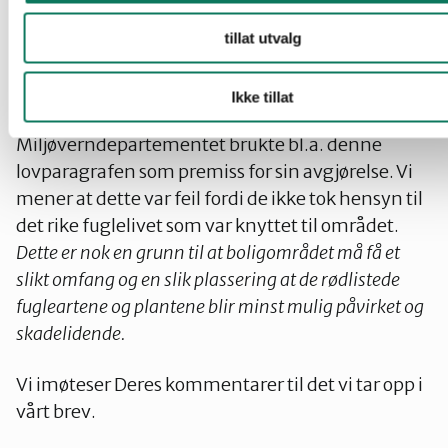
eller irreversibel skade på naturmangfoldet, skal
ikke mangel på kunnskap brukes som
tillat utvalg
begrunnelse for å utsette eller unnlate å treffe
forvaltningstiltak.»
Ikke tillat
Miljøverndepartementet brukte bl.a. denne
lovparagrafen som premiss for sin avgjørelse. Vi
mener at dette var feil fordi de ikke tok hensyn til
det rike fuglelivet som var knyttet til området.
Dette er nok en grunn til at boligområdet må få et
slikt omfang og en slik plassering at de rødlistede
fugleartene og plantene blir minst mulig påvirket og
skadelidende.
Vi imøteser Deres kommentarer til det vi tar opp i
vårt brev.