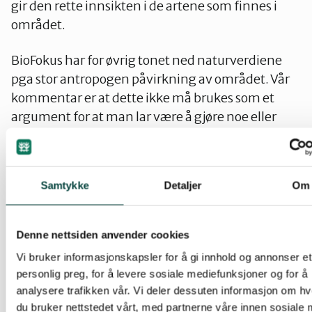
gir den rette innsikten i de artene som finnes i
området.
BioFokus har for øvrig tonet ned naturverdiene
pga stor antropogen påvirkning av området. Vår
kommentar er at dette ikke må brukes som et
argument for at man lar være å gjøre noe eller
gjør lite for å ta vare på områdets naturverdier.
Den videre planleggingen
Samtykke
Detaljer
Om
Det store antall arter med fugler henger utvilsomt
sammen med det varierte landskapet bestående
Denne nettsiden anvender cookies
av elven, vannet, variert skog, variert
Vi bruker informasjonskapsler for å gi innhold og annonser et
undervegetasjon og jordbruk. For å sikre at flest
personlig preg, for å levere sosiale mediefunksjoner og for å
mulig av artene blir værende, er det meget viktig
analysere trafikken vår. Vi deler dessuten informasjon om h
at de forskjellige artenes biotoper beholdes.
Dette
du bruker nettstedet vårt, med partnerne våre innen sosiale 