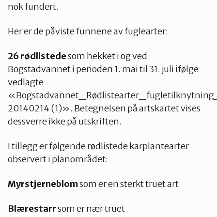
nok fundert.
Her er de påviste funnene av fuglearter:
26 rødlistede
som hekket i og ved
Bogstadvannet i perioden 1. mai til 31. juli ifølge
vedlagte
«Bogstadvannet_Rødlistearter_fugletilknytning
20140214 (1)». Betegnelsen på artskartet vises
dessverre ikke på utskriften.
I tillegg er følgende rødlistede karplantearter
observert i planområdet:
Myrstjerneblom
som er en sterkt truet art
Blærestarr
som er nær truet