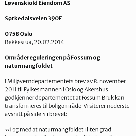
Løvenskiold Eiendom AS
Nes
Sørkedalsveien 390F
Nesodden
0758 Oslo
Bekkestua, 20.02.2014
Nittedal
Områdereguleringen på Fossum og
naturmangfoldet
Nordre Follo
I Miljøverndepartementets brev av 8. november
2011 til Fylkesmannen i Oslo og Akershus
Oslo Nord
godkjenner departementet at Fossum Bruk kan
transformeres til boligområde. Vi siterer nederste
avsnitt på side 4 i brevet:
Oslo Øst
«I og med at naturmangfoldet i liten grad
Oslo Sør