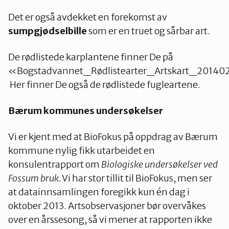
Det er også avdekket en forekomst av
sumpgjødselbille
som er en truet og sårbar art.
De rødlistede karplantene finner De på
«Bogstadvannet_Rødlistearter_Artskart_20140
Her finner De også de rødlistede fugleartene.
Bærum kommunes undersøkelser
Vi er kjent med at BioFokus på oppdrag av Bærum
kommune nylig fikk utarbeidet en
konsulentrapport om
Biologiske undersøkelser ved
Fossum bruk.
Vi har stor tillit til BioFokus, men ser
at datainnsamlingen foregikk kun én dag i
oktober 2013. Artsobservasjoner bør overvåkes
over en årssesong, så vi mener at rapporten ikke