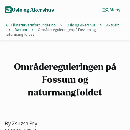
Hopp
til
Oslo og Akershus
Meny
hovedinnhold
Till naturvernforbundet.no
Oslo og Akershus
Aktuelt
Bærum
Områdereguleringen på Fossum og
naturmangfoldet
Finn ditt lokallag
Ås
Områdereguleringen på
Asker
Fossum og
naturmangfoldet
Aurskog-Høland
Bærum
By
Zsuzsa Fey