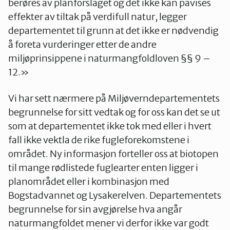
berøres av planforslaget og det ikke kan påvises
effekter av tiltak på verdifull natur, legger
departementet til grunn at det ikke er nødvendig
Oslo Vest
å foreta vurderinger etter de andre
miljøprinsippene i naturmangfoldloven §§ 9 –
12.»
Vestby-Frogn
Vi har sett nærmere på Miljøverndepartementets
begrunnelse for sitt vedtak og for oss kan det se ut
som at departementet ikke tok med eller i hvert
fall ikke vektla de rike fugleforekomstene i
området. Ny informasjon forteller oss at biotopen
til mange rødlistede fuglearter enten ligger i
planområdet eller i kombinasjon med
Bogstadvannet og Lysakerelven. Departementets
begrunnelse for sin avgjørelse hva angår
naturmangfoldet mener vi derfor ikke var godt