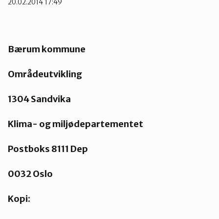
20.02.2014 17:49
Groruddalen
Bærum kommune
Hurum og Røyken
Områdeutvikling
Jevnaker
1304 Sandvika
Lillestrøm
Klima- og miljødepartementet
Postboks 8111 Dep
Lørenskog
0032 Oslo
Nannestad og Gjerdrum
Kopi: