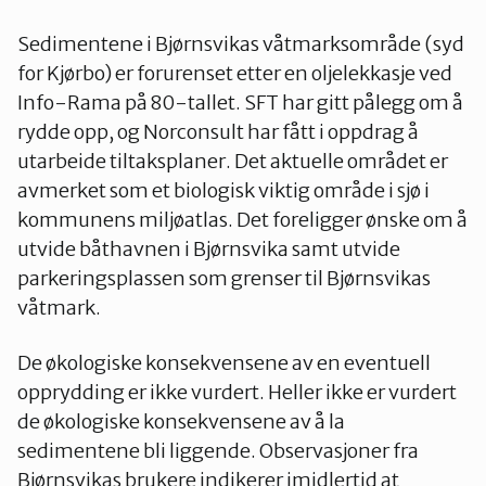
Groruddalen
Sedimentene i Bjørnsvikas våtmarksområde (syd
for Kjørbo) er forurenset etter en oljelekkasje ved
Info-Rama på 80-tallet. SFT har gitt pålegg om å
Hurum og Røyken
rydde opp, og Norconsult har fått i oppdrag å
utarbeide tiltaksplaner. Det aktuelle området er
avmerket som et biologisk viktig område i sjø i
Jevnaker
kommunens miljøatlas. Det foreligger ønske om å
utvide båthavnen i Bjørnsvika samt utvide
Lillestrøm
parkeringsplassen som grenser til Bjørnsvikas
våtmark.
Lørenskog
De økologiske konsekvensene av en eventuell
opprydding er ikke vurdert. Heller ikke er vurdert
de økologiske konsekvensene av å la
Nannestad og Gjerdrum
sedimentene bli liggende. Observasjoner fra
Bjørnsvikas brukere indikerer imidlertid at