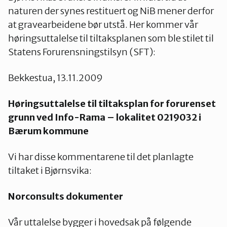
Nes
naturen der synes restituert og NiB mener derfor
at gravearbeidene bør utstå. Her kommer vår
høringsuttalelse til tiltaksplanen som ble stilet til
Nesodden
Statens Forurensningstilsyn (SFT):
Bekkestua, 13.11.2009
Nittedal
Høringsuttalelse til tiltaksplan for forurenset
grunn ved Info-Rama – lokalitet 0219032 i
Nordre Follo
Bærum kommune
Oslo Nord
Vi har disse kommentarene til det planlagte
tiltaket i Bjørnsvika:
Oslo Øst
Norconsults dokumenter
Vår uttalelse bygger i hovedsak på følgende
Oslo Sør