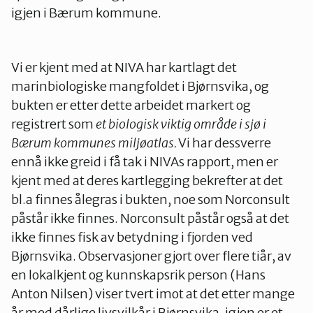
igjen i Bærum kommune.
Vi er kjent med at NIVA har kartlagt det
marinbiologiske mangfoldet i Bjørnsvika, og
bukten er etter dette arbeidet markert og
registrert som
et biologisk viktig område i sjø i
Bærum kommunes
miljøatlas.
Vi har dessverre
ennå ikke greid i få tak i NIVAs rapport, men er
kjent med at deres kartlegging bekrefter at det
bl.a finnes ålegras i bukten, noe som Norconsult
påstår ikke finnes. Norconsult påstår også at det
ikke finnes fisk av betydning i fjorden ved
Bjørnsvika. Observasjoner gjort over flere tiår, av
en lokalkjent og kunnskapsrik person (Hans
Anton Nilsen) viser tvert imot at det etter mange
år med dårlige livsvilkår i Bjørnsvika, igjen er et