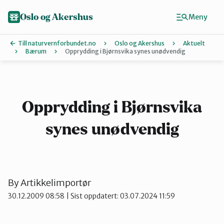
Hopp
til
Oslo og Akershus
Meny
hovedinnhold
Till naturvernforbundet.no
Oslo og Akershus
Aktuelt
Bærum
Opprydding i Bjørnsvika synes unødvendig
Finn ditt lokallag
Ås
Opprydding i Bjørnsvika
synes unødvendig
Asker
Aurskog-Høland
By
Artikkelimportør
30.12.2009 08:58
| Sist oppdatert: 03.07.2024 11:59
Bærum