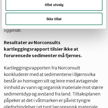
påvirkning på økosystemene i sjøen og i
tillat utvalg
våtmarksområdet, verken i forkant eller i etterkant
av en eventuell opprydding. Heller ikke er det vurdert
Ikke tillat
økologiske konsekvenser ved å la sedimentene bli
liggende.
Resultater av Norconsults
kartleggingsrapport tilsier ikke at
forurensede sedimenter må fjernes.
Kartleggingsrapporten fra Norconsult
konkluderer med at sedimentene i Bjørnsvika
består av homogen silt og leire med avtagende
innhold av vann og organisk materiale mot større
sedimentdyp og avstand fra land. Tiltaksplanen
påpeker at det i våtmarken er påvist tyngre
oljeforbindelser i et tynt lag organisk materiale