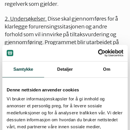
regelverk som gjelder.
2. Undersøkelser.
Disse skal gjennomføres for å
klarlegge forurensingssitasjonen og andre
forhold som vil innvirke på tiltaksvurdering og
gjennomføring. Programmet blir utarbeidet på
bakgrunn av behovet som er kommet fram i
punkt 1.
Samtykke
Detaljer
Om
Kommentar:
Bærum kommune har registrert Bjørnsvika som
Denne nettsiden anvender cookies
”Biologisk viktig område i sjø” i sitt miljøatlas. Ifølge
Vi bruker informasjonskapsler for å gi innhold og
Ingun Juul-Hansen i Natur- og idrettsforvaltningen
annonser et personlig preg, for å levere sosiale
har NIVA foretatt en marinbiologisk kartlegging i
mediefunksjoner og for å analysere trafikken vår. Vi deler
dette området. Natur- og idrettsforvaltningen og
dessuten informasjon om hvordan du bruker nettstedet
Naturvernforbundet i Bærum fikk tilfeldigvis
vårt, med partnerne våre innen sosiale medier,