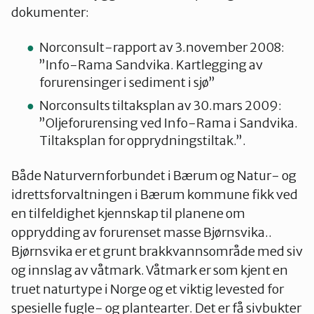
dokumenter:
Norconsult-rapport av 3.november 2008:
Oslo Vest
”Info-Rama Sandvika. Kartlegging av
forurensinger i sediment i sjø”
Vestby-Frogn
Norconsults tiltaksplan av 30.mars 2009:
”Oljeforurensing ved Info-Rama i Sandvika.
Tiltaksplan for opprydningstiltak.”.
Både Naturvernforbundet i Bærum og Natur- og
idrettsforvaltningen i Bærum kommune fikk ved
en tilfeldighet kjennskap til planene om
opprydding av forurenset masse Bjørnsvika..
Bjørnsvika er et grunt brakkvannsområde med siv
og innslag av våtmark. Våtmark er som kjent en
truet naturtype i Norge og et viktig levested for
spesielle fugle- og plantearter. Det er få sivbukter