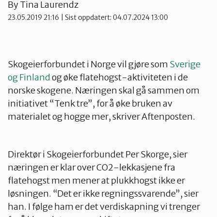
By
Tina Laurendz
Nes
23.05.2019 21:16
| Sist oppdatert: 04.07.2024 13:00
Nesodden
Skogeierforbundet i Norge vil gjøre som
Sverige
og Finland
og øke flatehogst-aktiviteten i de
Nittedal
norske skogene. Næringen skal gå sammen om
initiativet “Tenk tre”, for å øke bruken av
Nordre Follo
materialet og hogge mer, skriver Aftenposten.
Oslo Nord
Direktør i Skogeierforbundet Per Skorge, sier
næringen er klar over CO2-lekkasjene fra
flatehogst men mener at plukkhogst ikke er
Oslo Øst
løsningen. “Det er ikke regningssvarende”, sier
han. I følge ham er det verdiskapning vi trenger
Oslo Sør