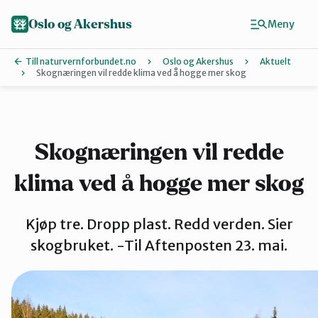
Hopp
til
Oslo og Akershus
Meny
hovedinnhold
Till naturvernforbundet.no
Oslo og Akershus
Aktuelt
Skognæringen vil redde klima ved å hogge mer skog
Finn ditt lokallag
Ås
Skognæringen vil redde
klima ved å hogge mer skog
Asker
Kjøp tre. Dropp plast. Redd verden. Sier
Aurskog-Høland
skogbruket. -Til Aftenposten 23. mai.
Bærum