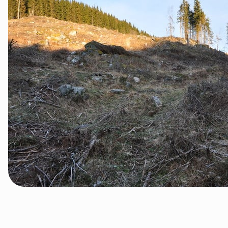
Groruddalen
Hurum og Røyken
Jevnaker
Lillestrøm
Lørenskog
Nannestad og Gjerdrum