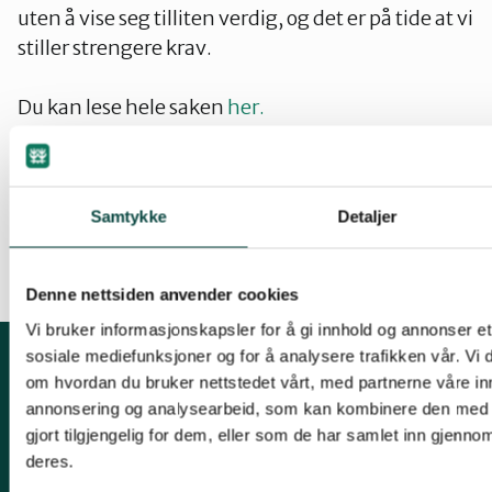
uten å vise seg tilliten verdig, og det er på tide at vi
stiller strengere krav.
Du kan lese hele saken
her.
Samtykke
Detaljer
Tina C. Laurendz
Denne nettsiden anvender cookies
Vi bruker informasjonskapsler for å gi innhold og annonser et 
sosiale mediefunksjoner og for å analysere trafikken vår. Vi
om hvordan du bruker nettstedet vårt, med partnerne våre in
Om fylkeslaget
annonsering og analysearbeid, som kan kombinere den med 
gjort tilgjengelig for dem, eller som de har samlet inn gjenno
Søndre Sandås, Sognsveien 231, 0863 OSLO
deres.
Epost:
noa@naturvernforbundet.no