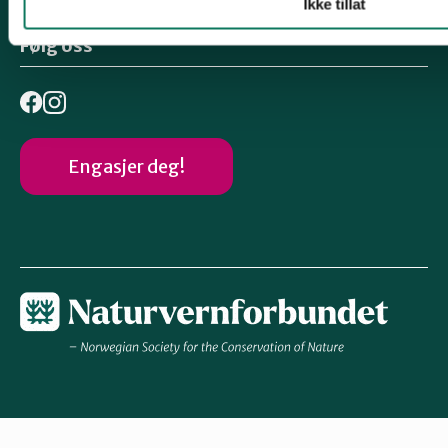
Ikke tillat
NOA's Arkiv
Følg oss
Engasjer deg!