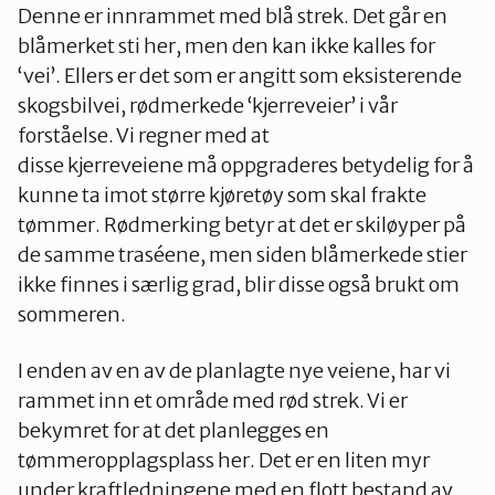
Denne er innrammet med blå strek. Det går en
blåmerket sti her, men den kan ikke kalles for
‘vei’. Ellers er det som er angitt som eksisterende
skogsbilvei, rødmerkede ‘kjerreveier’ i vår
forståelse. Vi regner med at
disse kjerreveiene må oppgraderes betydelig for å
kunne ta imot større kjøretøy som skal frakte
tømmer. Rødmerking betyr at det er skiløyper på
de samme traséene, men siden blåmerkede stier
ikke finnes i særlig grad, blir disse også brukt om
sommeren.
I enden av en av de planlagte nye veiene, har vi
rammet inn et område med rød strek. Vi er
bekymret for at det planlegges en
tømmeropplagsplass her. Det er en liten myr
under kraftledningene med en flott bestand av