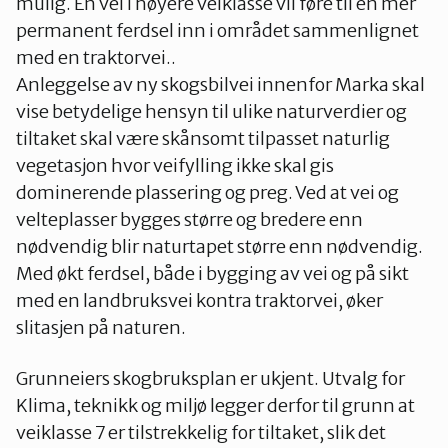
mulig. En vei i høyere veiklasse vil føre til en mer
permanent ferdsel inn i området sammenlignet
med en traktorvei..
Anleggelse av ny skogsbilvei innenfor Marka skal
vise betydelige hensyn til ulike naturverdier og
tiltaket skal være skånsomt tilpasset naturlig
vegetasjon hvor veifylling ikke skal gis
dominerende plassering og preg. Ved at vei og
velteplasser bygges større og bredere enn
nødvendig blir naturtapet større enn nødvendig.
Med økt ferdsel, både i bygging av vei og på sikt
med en landbruksvei kontra traktorvei, øker
slitasjen på naturen.
Grunneiers skogbruksplan er ukjent. Utvalg for
Klima, teknikk og miljø legger derfor til grunn at
veiklasse 7 er tilstrekkelig for tiltaket, slik det