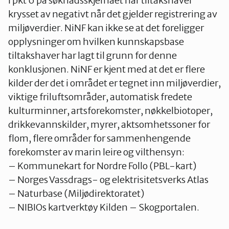
I pkt 6 på søknadsskjemaet har tiltakshaver
krysset av negativt når det gjelder registrering av
miljøverdier. NiNF kan ikke se at det foreligger
opplysninger om hvilken kunnskapsbase
tiltakshaver har lagt til grunn for denne
konklusjonen. NiNF er kjent med at det er flere
kilder der det i området er tegnet inn miljøverdier,
viktige friluftsområder, automatisk fredete
kulturminner, artsforekomster, nøkkelbiotoper,
drikkevannskilder, myrer, aktsomhetssoner for
flom, flere områder for sammenhengende
forekomster av marin leire og vilthensyn:
– Kommunekart for Nordre Follo (PBL-kart)
– Norges Vassdrags- og elektrisitetsverks Atlas
– Naturbase (Miljødirektoratet)
– NIBIOs kartverktøy Kilden – Skogportalen.