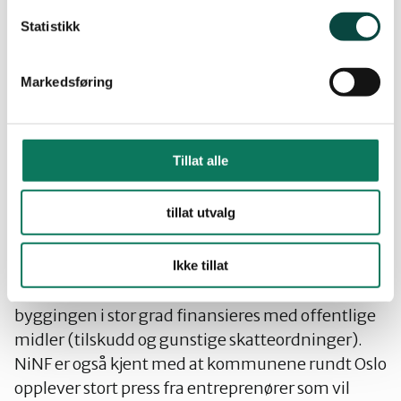
få ekstra driftsutgifter til såkalt «kippkjøring»
dersom tømmeret skal transporteres på en
Statistikk
offentlig vei som ikke har en standard som tillater
at tømmertransport kan kjøres med fulle lass. Det
Markedsføring
foreligger ingen opplysninger om bygging av
velteplasser/omlastningsplasser verken langs
skogsbilveiene eller ved avkjørslene. NiNF ber om
Tillat alle
at disse forhold klarlegges.
tillat utvalg
NiNF erfarer at grunneiernes motivasjon for å
gjennomhulle landskapet med skogsbilveger, er
å få ned kostnadene og opp lønnsomheten ved en
Ikke tillat
fremtidig hogst/tømmerdrift, mens selve
byggingen i stor grad finansieres med offentlige
midler (tilskudd og gunstige skatteordninger).
NiNF er også kjent med at kommunene rundt Oslo
opplever stort press fra entreprenører som vil