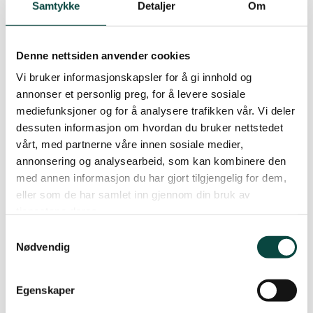
Samtykke
Detaljer
Om
Etter det NiNF erfarer foreligger det ikke tillatelse
fra veimyndighetene til verken endret bruk eller
økt bruk av eksisterende avkjørsel fra
Denne nettsiden anvender cookies
Siggerudveien, Almenningsveien eller
Vi bruker informasjonskapsler for å gi innhold og
Eikjolsveien. Slik tillatelse skal på være godkjent
annonser et personlig preg, for å levere sosiale
av veimyndighetene før tillatelse til veibygging
mediefunksjoner og for å analysere trafikken vår. Vi deler
dessuten informasjon om hvordan du bruker nettstedet
gis, jf. forskrift om planlegging og godkjenning av
vårt, med partnerne våre innen sosiale medier,
landbruksveier §2.2, annet ledd, jf. lov om veger
annonsering og analysearbeid, som kan kombinere den
§§ 40-43
med annen informasjon du har gjort tilgjengelig for dem,
eller som de har samlet inn gjennom din bruk av
Tiltakshaver søker om å etablere skogsbilvei
tjenestene deres.
klasse 3. En slik vei skal tåle lastebil med
Samtykkevalg
tilhenger, inntil 60 tonn totalvekt og inntil 24 m
Nødvendig
lengde. NiNF kan ikke se at det foreligger
opplysninger som tilsier at de offentlige veiene i
Egenskaper
området tåler en slik belastning. Tiltakshaver vil