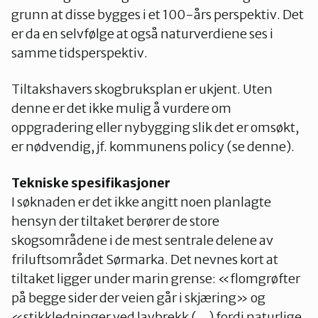
grunn at disse bygges i et 100-års perspektiv. Det
er da en selvfølge at også naturverdiene ses i
samme tidsperspektiv.
Tiltakshavers skogbruksplan er ukjent. Uten
denne er det ikke mulig å vurdere om
oppgradering eller nybygging slik det er omsøkt,
er nødvendig, jf. kommunens policy (se denne).
Tekniske spesifikasjoner
I søknaden er det ikke angitt noen planlagte
hensyn der tiltaket berører de store
skogsområdene i de mest sentrale delene av
friluftsområdet Sørmarka. Det nevnes kort at
tiltaket ligger under marin grense: «flomgrøfter
på begge sider der veien går i skjæring» og
«stikkledninger ved lavbrekk (…) fordi naturlige