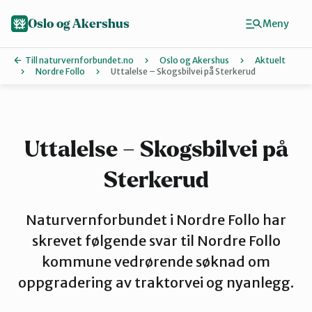
Hopp
til
Oslo og Akershus
Meny
hovedinnhold
Till naturvernforbundet.no
Oslo og Akershus
Aktuelt
Nordre Follo
Uttalelse – Skogsbilvei på Sterkerud
Finn ditt lokallag
Ås
Uttalelse – Skogsbilvei på
Sterkerud
Asker
Naturvernforbundet i Nordre Follo har
Aurskog-Høland
skrevet følgende svar til Nordre Follo
kommune vedrørende søknad om
oppgradering av traktorvei og nyanlegg.
Bærum