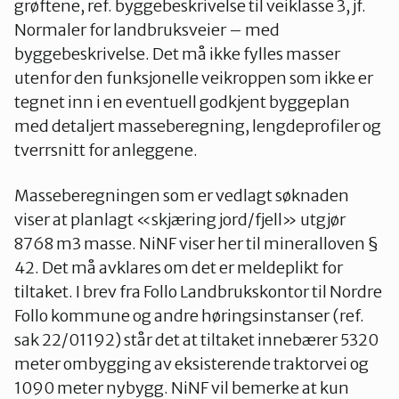
grøftene, ref. byggebeskrivelse til veiklasse 3, jf.
Normaler for landbruksveier – med
byggebeskrivelse. Det må ikke fylles masser
utenfor den funksjonelle veikroppen som ikke er
tegnet inn i en eventuell godkjent byggeplan
med detaljert masseberegning, lengdeprofiler og
tverrsnitt for anleggene.
Masseberegningen som er vedlagt søknaden
viser at planlagt «skjæring jord/fjell» utgjør
8768 m3 masse. NiNF viser her til mineralloven §
42. Det må avklares om det er meldeplikt for
tiltaket. I brev fra Follo Landbrukskontor til Nordre
Follo kommune og andre høringsinstanser (ref.
sak 22/01192) står det at tiltaket innebærer 5320
meter ombygging av eksisterende traktorvei og
1090 meter nybygg. NiNF vil bemerke at kun