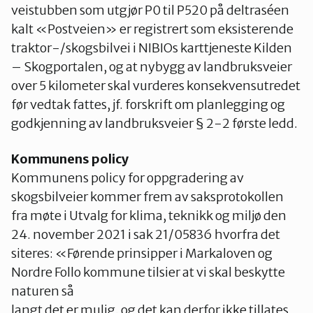
veistubben som utgjør P0 til P520 på deltraséen
kalt «Postveien» er registrert som eksisterende
traktor-/skogsbilvei i NIBIOs karttjeneste Kilden
– Skogportalen, og at nybygg av landbruksveier
over 5 kilometer skal vurderes konsekvensutredet
før vedtak fattes, jf. forskrift om planlegging og
godkjenning av landbruksveier § 2-2 første ledd.
Kommunens policy
Kommunens policy for oppgradering av
skogsbilveier kommer frem av saksprotokollen
fra møte i Utvalg for klima, teknikk og miljø den
24. november 2021 i sak 21/05836 hvorfra det
siteres: «Førende prinsipper i Markaloven og
Nordre Follo kommune tilsier at vi skal beskytte
naturen så
langt det er mulig, og det kan derfor ikke tillates