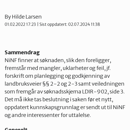
Groruddalen
By
Hilde Larsen
01.02.2022 17:23
| Sist oppdatert: 02.07.2024 11:38
Hurum og Røyken
Jevnaker
Sammendrag
NiNF finner at søknaden, slik den foreligger,
fremstår med mangler, uklarheter og feil, jf.
Lillestrøm
forskrift om planlegging og godkjenning av
landbruksveier §§ 2-2 og 2-3 samt veiledningen
som fremgår av søknadsskjema LDIR-902, side 3.
Lørenskog
Det må ikke tas beslutning i saken før et nytt,
oppdatert kunnskapsgrunnlag er sendt ut til NiNF
Nannestad og Gjerdrum
og andre interessenter for uttalelse.
Generelt