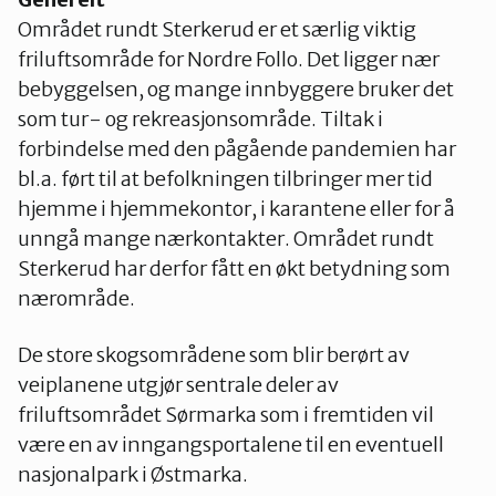
Nes
Området rundt Sterkerud er et særlig viktig
friluftsområde for Nordre Follo. Det ligger nær
bebyggelsen, og mange innbyggere bruker det
Nesodden
som tur- og rekreasjonsområde. Tiltak i
forbindelse med den pågående pandemien har
Nittedal
bl.a. ført til at befolkningen tilbringer mer tid
hjemme i hjemmekontor, i karantene eller for å
unngå mange nærkontakter. Området rundt
Nordre Follo
Sterkerud har derfor fått en økt betydning som
nærområde.
Oslo Nord
De store skogsområdene som blir berørt av
veiplanene utgjør sentrale deler av
friluftsområdet Sørmarka som i fremtiden vil
Oslo Øst
være en av inngangsportalene til en eventuell
nasjonalpark i Østmarka.
Oslo Sør