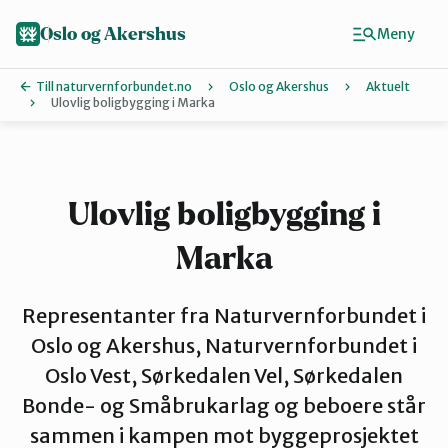
Hopp
til
Oslo og Akershus
Meny
hovedinnhold
Till naturvernforbundet.no
Oslo og Akershus
Aktuelt
Ulovlig boligbygging i Marka
Finn ditt lokallag
Ås
Ulovlig boligbygging i
Marka
Asker
Representanter fra Naturvernforbundet i
Aurskog-Høland
Oslo og Akershus, Naturvernforbundet i
Oslo Vest, Sørkedalen Vel, Sørkedalen
Bonde- og Småbrukarlag og beboere står
Bærum
sammen i kampen mot byggeprosjektet