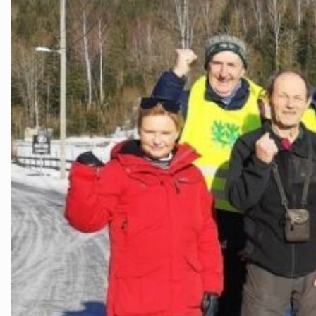
Nes
Nesodden
Nittedal
Nordre Follo
Oslo Nord
Oslo Øst
Oslo Sør