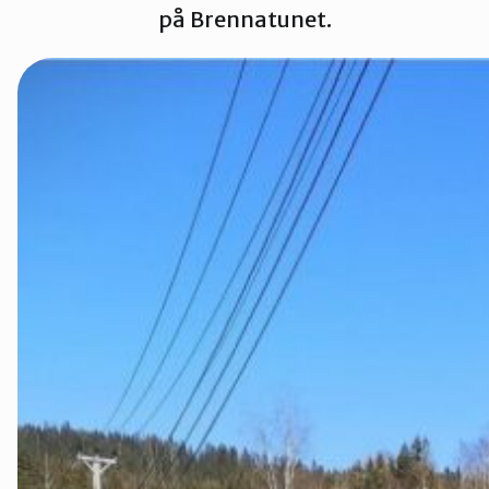
på Brennatunet.
Groruddalen
Hurum og Røyken
Jevnaker
Lillestrøm
Lørenskog
Nannestad og Gjerdrum