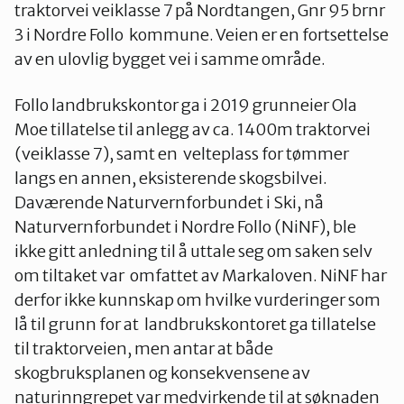
traktorvei veiklasse 7 på Nordtangen, Gnr 95 brnr
3 i Nordre Follo kommune. Veien er en fortsettelse
av en ulovlig bygget vei i samme område.
Oslo Vest
Follo landbrukskontor ga i 2019 grunneier Ola
Moe tillatelse til anlegg av ca. 1400m traktorvei
Vestby-Frogn
(veiklasse 7), samt en velteplass for tømmer
langs en annen, eksisterende skogsbilvei.
Daværende Naturvernforbundet i Ski, nå
Naturvernforbundet i Nordre Follo (NiNF), ble
ikke gitt anledning til å uttale seg om saken selv
om tiltaket var omfattet av Markaloven. NiNF har
derfor ikke kunnskap om hvilke vurderinger som
lå til grunn for at landbrukskontoret ga tillatelse
til traktorveien, men antar at både
skogbruksplanen og konsekvensene av
naturinngrepet var medvirkende til at søknaden