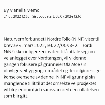
Groruddalen
By
Mariella Memo
24.05.2022 12:30
| Sist oppdatert: 02.07.2024 12:16
Hurum og Røyken
Naturvernforbundet i Nordre Follo (NiNF) viser til
Jevnaker
brev av 4. mars 2022, ref. 22/0098-2. Fordi
NiNF ikke tidligere er invitert til å uttale seg om
veianlegget over Nordtangen, vil vi denne
Lillestrøm
gangen fokusere på grunneier Ola Moe sin
ulovlige veibygging i området og de miljømessige
Lørenskog
konsekvensene av denne. NiNF vil grunngi sin
manglende tillit til at det omsøkte veiprosjektet
vil bli gjennomført i samsvar med den tillatelsen
Nannestad og Gjerdrum
som blir gitt.