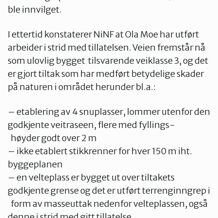
ble innvilget.
I ettertid konstaterer NiNF at Ola Moe har utført
arbeider i strid med tillatelsen. Veien fremstår nå
som ulovlig bygget tilsvarende veiklasse 3, og det
er gjort tiltak som har medført betydelige skader
på naturen i området herunder bl.a.:
– etablering av 4 snuplasser, lommer utenfor den
godkjente veitraseen, flere med fyllings-
høyder godt over 2 m
– ikke etablert stikkrenner for hver 150 m iht.
byggeplanen
– en velteplass er bygget ut over tiltakets
godkjente grense og det er utført terrenginngrep i
form av masseuttak nedenfor velteplassen, også
denne i strid med gitt tillatelse