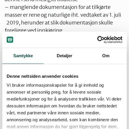
– manglende dokumentasjon for at tilkjørte
masser er rene og naturlige iht. vedtaket av 1. juli
2019, herunder at slik dokumentasjon skulle
foreligge ved innkjøring
– tydelige spor etter søppel og byggematerialer i
de tilkjørte massene
– oppbevaring av ytterligere tilkjørt
Samtykke
Detaljer
Om
bygningsavfall, campingvogn og septiktank
(befaring 24.
Denne nettsiden anvender cookies
januar 2020).
Vi bruker informasjonskapsler for å gi innhold og
NiNF anser at de forholdene som er avdekket
annonser et personlig preg, for å levere sosiale
grenser opp mot miljøkriminalitet.
mediefunksjoner og for å analysere trafikken vår. Vi deler
dessuten informasjon om hvordan du bruker nettstedet
vårt, med partnerne våre innen sosiale medier,
Søknad fra Ola Moe datert 9. november 2020 om
annonsering og analysearbeid, som kan kombinere den
oppgradering av den ulovlig bygde veien fra
med annen informasjon du har gjort tilgjengelig for dem,