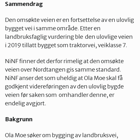
Sammendrag
Nes
Den omsøkte veien er en fortsettelse av en ulovlig
Nesodden
bygget vei i samme område. Etter en
landbruksfaglig vurdering ble den ulovlige veien
i 2019 tillatt bygget som traktorvei, veiklasse 7.
Nittedal
NiNF finner det derfor rimelig at den omsøkte
veien over Nordtangen gis samme standard.
Nordre Follo
NiNF anser det som uheldig at Ola Moe skal få
godkjent videreføringen av den ulovlig bygde
veien før saken som omhandler denne, er
Oslo Nord
endelig avgjort.
Oslo Øst
Bakgrunn
Ola Moe søker om bygging av landbruksvei,
Oslo Sør