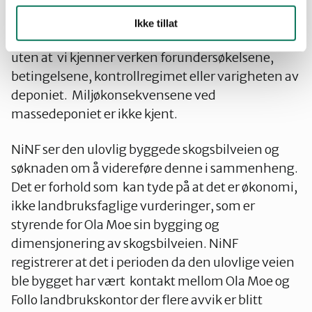
å bestå av mer enn ren betong. NiNF er gjort kjent
med at landbrukskontoret høsten 2021 ga
Ikke tillat
tillatelse til midlertidig masselagring i området
uten at vi kjenner verken forundersøkelsene,
betingelsene, kontrollregimet eller varigheten av
deponiet. Miljøkonsekvensene ved
massedeponiet er ikke kjent.
NiNF ser den ulovlig byggede skogsbilveien og
søknaden om å videreføre denne i sammenheng.
Det er forhold som kan tyde på at det er økonomi,
ikke landbruksfaglige vurderinger, som er
styrende for Ola Moe sin bygging og
dimensjonering av skogsbilveien. NiNF
registrerer at det i perioden da den ulovlige veien
ble bygget har vært kontakt mellom Ola Moe og
Follo landbrukskontor der flere avvik er blitt