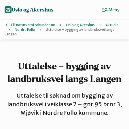
Hopp
til
Oslo og Akershus
Meny
hovedinnhold
Till naturvernforbundet.no
Oslo og Akershus
Aktuelt
Nordre Follo
Uttalelse – bygging av landbruksvei langs
Langen
Finn ditt lokallag
Ås
Uttalelse – bygging av
Asker
landbruksvei langs Langen
Uttalelse til søknad om bygging av
Aurskog-Høland
landbruksvei i veiklasse 7 – gnr 95 brnr 3,
Mjøvik i Nordre Follo kommune.
Bærum