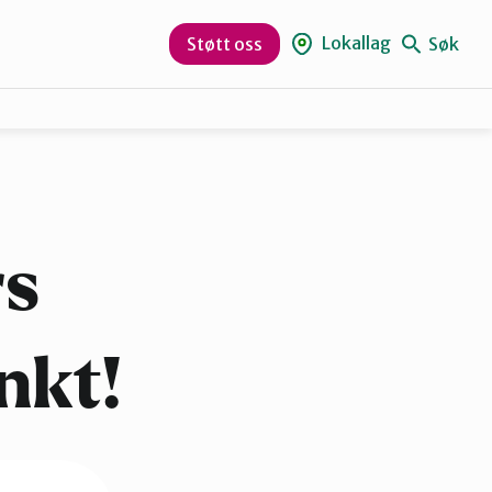
Lokallag
Søk
Støtt oss
Aurskog-Høland
Hurum og Røyken
rs
Lørenskog
nkt!
Nesodden