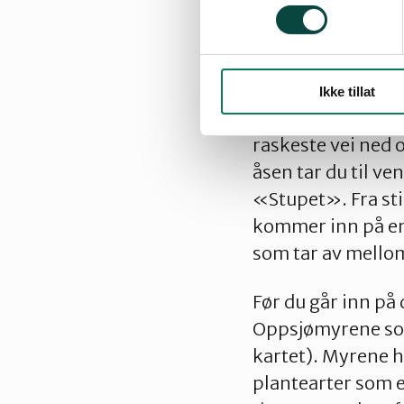
rast og et bad? Vi
toppen fra nordøs
Fortsett langs st
Ikke tillat
høyre som tar deg
raskeste vei ned o
åsen tar du til ve
«Stupet». Fra stid
kommer inn på en 
som tar av mellom
Før du går inn på 
Oppsjømyrene som
kartet). Myrene h
plantearter som er