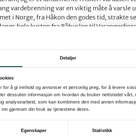
ang vardebrenning var en viktig måte å varsle u
et i Norge, fra Håkon den godes tid, strakte seg
, langs hele kysten fra Båhuslen til Varangerfjo
vardebrenning var i bruk helt til 1814.
r Vardåsen ligger 5 mindre naturreservater.
Detaljer
llhella ved å krysse toglinja og følg traktorvei 
på en parallell sti til høyre for veien ca 400 m 
ookies
. Blåmerket sti mot Vardåsen tar snart av til ve
 for å gi innhold og annonser et personlig preg, for å levere sos
uskog, for en stor del på svaberg av drammens
deler dessuten informasjon om hvordan du bruker nettstedet vårt,
og analysearbeid, som kan kombinere den med annen informasjon d
 overflate. Turen opp til toppen har en stignin
 inn gjennom din bruk av tjenestene deres.
tien begynner å flate ut får du fantastisk utsik
 mellom Dikemark og Heggedal. Like før du kom
Egenskaper
Statistikk
ylliske Vardetjernet. Her kan det kanskje kan væ