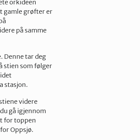
ete orkideen
t gamle grøfter er
 på
 videre på samme
re. Denne tar deg
å stien som følger
idet
a stasjon.
stiene videre
n du gå igjennom
t for toppen
 for Oppsjø.