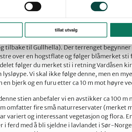
 følger stien på østsida av tjernet og går siste 
t hvor du kan nyte utsikten.
ien fra toppen mot sørøst. Etter ca 300 m velger
tillat utvalg
 ned langs Vardåsens vestside (dersom du ikke 
g tilbake til Gullhella). Der terrenget begynner 
nstre over en hogstflate og følger blåmerket sti 
elet følger du merket sti i retning Vardåsen kir
lysløype. Vi skal ikke følge denne, men en mye
 en bjerk og en furu etter ca 10 m mot høyre ve
denne stien anbefaler vi en avstikker ca 100 m n
 omfatter fire små naturreservater (merket m
ar variert og interessant vegetasjon og flora. E
 i ferd med å bli sjeldne i lavlandet i Sør-Norge