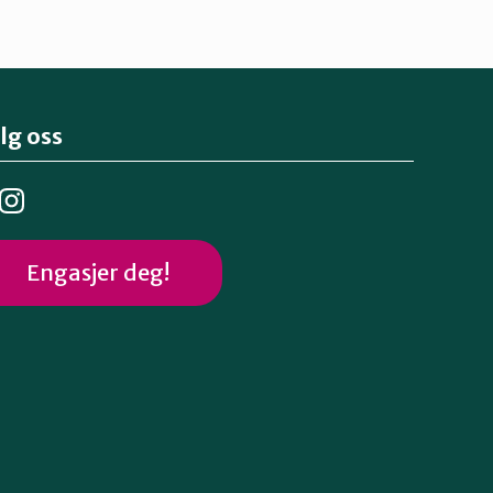
lg oss
Engasjer deg!