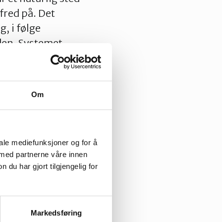
fred på. Det
, i følge
rden. Systemet
Om
mot nordøst. Snart
til du kommer ut på
nstre. Stien går
iale mediefunksjoner og for å
granitt, dannet
 med partnerne våre innen
u har gjort tilgjengelig for
g på nesten 250
t sørover ned
mer til toppen
Markedsføring
re aktuelt å ta en