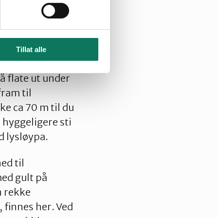
stykket opp mot
 du stien mot
Tillat alle
foretrekker å gå
å flate ut under
fram til
ke ca 70 m til du
 hyggeligere sti
d lysløypa.
ed til
ed gult på
n rekke
, finnes her. Ved