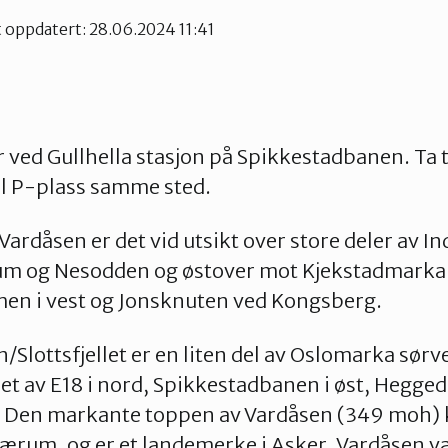
t oppdatert: 28.06.2024 11:41
 ved Gullhella stasjon på Spikkestadbanen. Ta to
 til P-plass samme sted.
Vardåsen er det vid utsikt over store deler av I
um og Nesodden og østover mot Kjekstadmarka.
eimen i vest og Jonsknuten ved Kongsberg.
Slottsfjellet er en liten del av Oslomarka sørv
t av E18 i nord, Spikkestadbanen i øst, Hegged
. Den markante toppen av Vardåsen (349 moh) k
Bærum, og er et landemerke i Asker. Vardåsen var