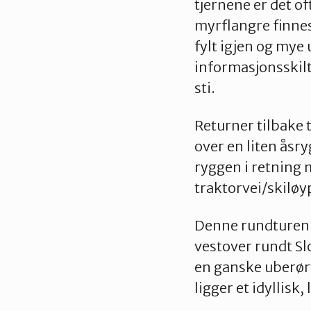
tjernene er det o
myrflangre finnes
fylt igjen og mye
informasjonsskilt
sti.
Returner tilbake t
over en liten åsr
ryggen i retning 
traktorvei/skiløyp
Denne rundturen k
vestover rundt Sl
en ganske uberørt
ligger et idyllisk