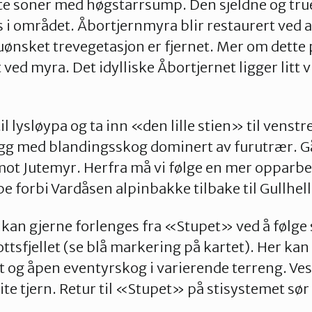
fte soner med høgstarrsump. Den sjeldne og tru
 i området. Åbortjernmyra blir restaurert ved a
 uønsket trevegetasjon er fjernet. Mer om dette
 ved myra. Det idylliske Åbortjernet ligger litt
il lysløypa og ta inn «den lille stien» til venst
ygg med blandingsskog dominert av furutrær. G
mot Jutemyr. Herfra må vi følge en mer opparbe
e forbi Vardåsen alpinbakke tilbake til Gullhell
an gjerne forlenges fra «Stupet» ved å følge 
ottsfjellet (se blå markering på kartet). Her ka
 og åpen eventyrskog i varierende terreng. Ves
, lite tjern. Retur til «Stupet» på stisystemet sør