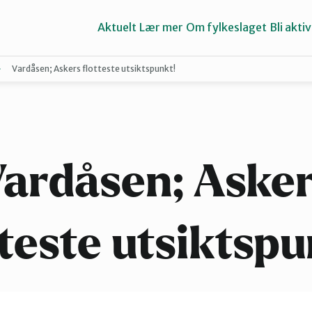
Aktuelt
Lær mer
Om fylkeslaget
Bli aktiv
Vardåsen; Askers flotteste utsiktspunkt!
Asker
Groruddalen
ardåsen; Aske
Lillestrøm
tteste utsiktspu
Nes