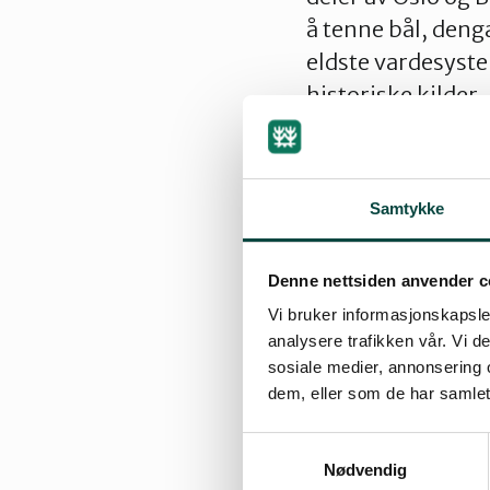
å tenne bål, deng
eldste vardesystem
historiske kilder
med vardevakt og 
I området vest fo
Samtykke
Start turen fra Gu
kan du velge å gå 
Denne nettsiden anvender c
traktorveien igjen
Vi bruker informasjonskapsler
opp igjennom fur
analysere trafikken vår. Vi 
sosiale medier, annonsering 
dypt under jordas
dem, eller som de har samlet
høydemeter. Når s
stupet mot dalen
Samtykkevalg
Nødvendig
passerer du det id