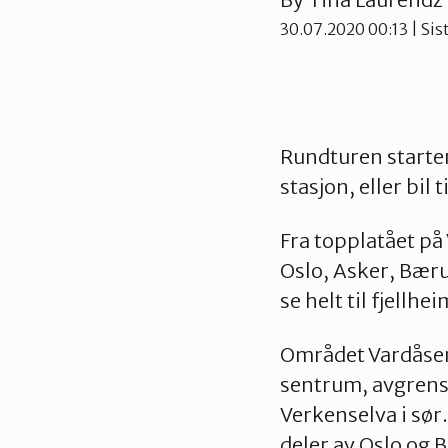
30.07.2020 00:13
| Sis
Rundturen starter
stasjon, eller bil
Fra topplatået på 
Oslo, Asker, Bær
se helt til fjellh
Området Vardåsen/
sentrum, avgrense
Verkenselva i sør
deler av Oslo og 