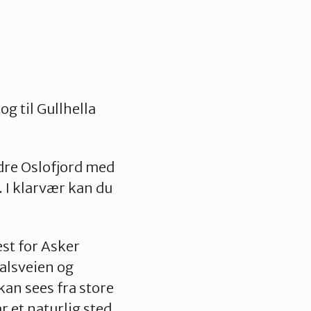
g til Gullhella
ndre Oslofjord med
 I klarvær kan du
est for Asker
alsveien og
an sees fra store
 et naturlig sted