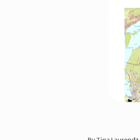
Nittedal
Oslo Øst
Vestby-Frogn
By
Tina Laurendz