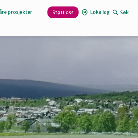
åre prosjekter
Lokallag
Søk
Støtt oss
Levanger
Orklaregionen
Skaun
Trøndelag