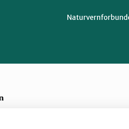
Naturvernforbundet
n