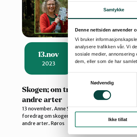
Samtykke
Denne nettsiden anvender c
Vi bruker informasjonskapsler
analysere trafikken vår. Vi 
13.nov
sosiale medier, annonsering 
dem, eller som de har samlet
2023
Samtykkevalg
Nødvendig
Skogen; om trær folk og 25.000
andre arter
13 november. Anne Sverdup-Thygeson holder
foredrag om skogen, - trær, folk og 25.000
Ikke tillat
andre arter. Røros