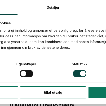
Detaljer
ookies
 for å gi innhold og annonser et personlig preg, for å levere sos
deler dessuten informasjon om hvordan du bruker nettstedet vårt,
og analysearbeid, som kan kombinere den med annen informasjon d
 inn gjennom din bruk av tjenestene deres.
Egenskaper
Statistikk
14.aug
2023
tillat utvalg
Fremmede planter på
frammarsj i fjellbygdene