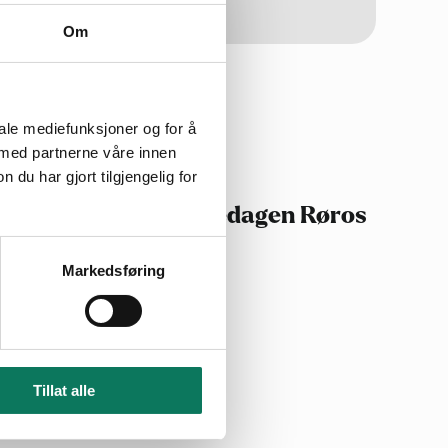
D
Om
22.apr
2023
iale mediefunksjoner og for å
 med partnerne våre innen
u har gjort tilgjengelig for
Den store klesbyttedagen Røros
Markedsføring
Tillat alle