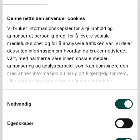
VELLYKKET KLESBYTTEDAG I
KIRKENES
Denne nettsiden anvender cookies
Den nasjonale Klesbyttedagen ble arrangert i
Vi bruker informasjonskapsler for å gi innhold og
Kirkenes den 22. april, sammen med
Frivilligsentralen i deres lokale Frivillighetens hus.
annonser et personlig preg, for å levere sosiale
mediefunksjoner og for å analysere trafikken vår. Vi deler
09.05.2023
Aktuelt
Arrangement
dessuten informasjon om hvordan du bruker nettstedet
Forbruk og klesbytte
vårt, med partnerne våre innen sosiale medier,
Sør-Varanger
annonsering og analysearbeid, som kan kombinere den
med annen informasjon du har gjort tilgjengelig for dem,
Den store klesbyttedagen 2022
eller som de har samlet inn gjennom din bruk av
Vi deler rapport fra lokallaget
tjenestene deres.
Naturvernforbundet i Vest-Finnmark, som
arrangerte klesbyttedag i samarbeid med
Samtykkevalg
Nødvendig
Hammerfest Husflidslag.
30.03.2022
Forbruk og klesbytte
Stilla-laget / Vest-Finnmark
Egenskaper
Forbruket av energi og ressurser i