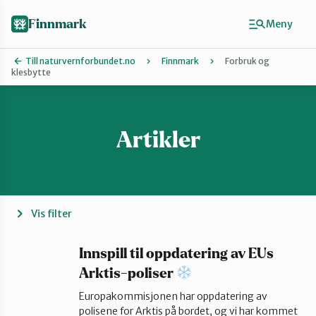
Hopp
til
Finnmark
Meny
hovedinnhold
Till naturvernforbundet.no
Finnmark
Forbruk og
klesbytte
Finn ditt lokallag
Ávjovárri
Artikler
Porsangerfjorden
Vis filter
Sør-Varanger
Innspill til oppdatering av EUs
Arktis-poliser
Stilla og Vest-Finnmark
Europakommisjonen har oppdatering av
polisene for Arktis på bordet, og vi har kommet