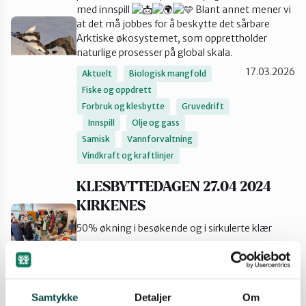
med innspill
Blant annet mener vi
Tana og Varanger
at det må jobbes for å beskytte det sårbare
Arktiske økosystemet, som opprettholder
naturlige prosesser på global skala.
17.03.2026
Aktuelt
Biologisk mangfold
Fiske og oppdrett
Forbruk og klesbytte
Gruvedrift
Innspill
Olje og gass
Samisk
Vannforvaltning
Vindkraft og kraftlinjer
KLESBYTTEDAGEN 27.04 2024
KIRKENES
50% økning i besøkende og i sirkulerte klær
30.04.2024
Aktuelt
Arrangement
Forbruk og klesbytte
Sør-Varanger
Samtykke
Detaljer
Om