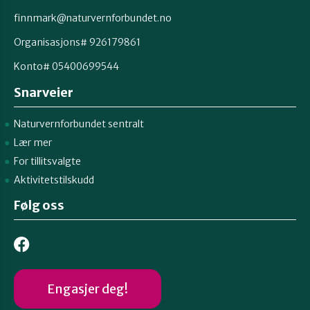
finnmark@naturvernforbundet.no
Organisasjons# 926179861
Konto# 05400699544
Snarveier
Naturvernforbundet sentralt
Lær mer
For tillitsvalgte
Aktivitetstilskudd
Følg oss
Engasjer deg!