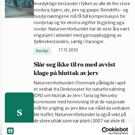
levedyktige bestander i fylket av alle de fire store
Tana og Varanger
rovdyra; bjørn, ulv, jerv og gaupe. Reindrifts- og
husdyrnæringene må få full kompensasjon for
rovdyrtap og for ekstra utgifter til gjeting pga.
rovdyr. Naturvernforbundet har de siste åra vært
engasjert i arbeidet med gjenoppbygging av
fjellrevbestanden, særlig i Varanger.
17.11.2010
Rovdyr
Slår seg ikke til ro med avvist
klage på hiuttak av jerv
Naturvernforbundet i Finnmark påklagde i april
et vedtak fra Direktoratet for naturforvaltning
(DN) om hiuttak av Jerv i Tana og Nesseby
kommuner med henvisning til at de nasjonale
mål for yngling av jerv ikke var nådd da vedtaket
S
ble truffet. Naturvernforbundet la også vekt på
de store uttak som var gjort i 2007 og viste til
forskning som indikerer at jerven i Finnmark er
truet av innavl på fordi bestanden er delt i