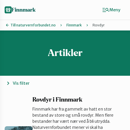
Hopp
til
Finnmark
Meny
hovedinnhold
Till naturvernforbundet.no
Finnmark
Rovdyr
Artikler
Finn ditt lokallag
Ávjovárri
Porsangerfjorden
Vis filter
Sør-Varanger
Rovdyr i Finnmark
Finnmark har fra gammelt av hatt en stor
bestand av store og små rovdyr. Men flere
Stilla og Vest-Finnmark
bestander har vært nær ved å bli utrydda.
Naturvernforbundet mener vi skal ha