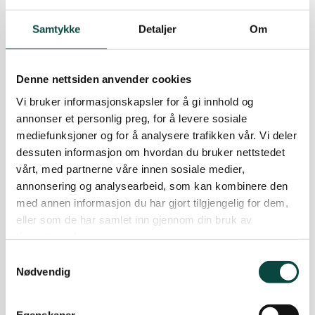
geografiske lommer. I juni avviste DN klagen.
Naturvernforbundet er lite tilfreds med dette og
Samtykke
Detaljer
Om
forfølger saken.
26.07.2008
Rovdyr
Denne nettsiden anvender cookies
– Seier for både fjellreven og
Vi bruker informasjonskapsler for å gi innhold og
Norges Naturvernforbund!
annonser et personlig preg, for å levere sosiale
mediefunksjoner og for å analysere trafikken vår. Vi deler
Etter at Fjellrevprosjektets fotobokser på
Varangerhalvøya har vært i virksomhet i knappe
dessuten informasjon om hvordan du bruker nettstedet
to uker, er det allerede tatt over 130 bilder av
vårt, med partnerne våre innen sosiale medier,
&
fjellrev. På flere bilder opptrer par. - Dermed har
annonsering og analysearbeid, som kan kombinere den
vi grunnlag for å si at Fjellrevprosjektet på
med annen informasjon du har gjort tilgjengelig for dem,
Varangerhalvøya er en nasjonal suksess. Endelig
eller som de har samlet inn gjennom din bruk av
ser vi et tiltak som har virkning, sier en lykkelig
tjenestene deres.
Kjell M. Derås, leder Norges Naturvernforbunds
fjellrevutvalg.
Samtykkevalg
Nødvendig
16.03.2007
Rovdyr
Fjellrev tilbake på gamle