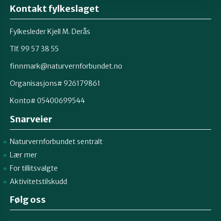
Kontakt fylkeslaget
Fylkesleder Kjell M. Derås
Tlf. 99 57 38 55
finnmark@naturvernforbundet.no
Organisasjons# 926179861
Konto# 05400699544
Snarveier
Naturvernforbundet sentralt
Lær mer
For tillitsvalgte
Aktivitetstilskudd
Følg oss