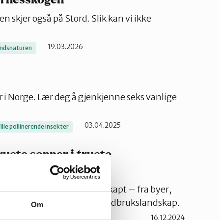
skjer også på Stord. Slik kan vi ikke
19.03.2026
andsnaturen
r i Norge. Lær deg å gjenkjenne seks vanlige
03.04.2025
ille pollinerende insekter
uete sopper i truete
 vi alt som er menneskeskapt – fra byer,
stlyngheier og ulike typer jordbrukslandskap.
Om
16.12.2024
urmangfold
NaturVest