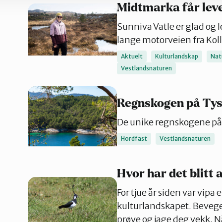
Midtmarka får lev
Sunniva Vatle er glad og l
lange motorveien fra Kollt
Aktuelt
Kulturlandskap
Nat
Vestlandsnaturen
Regnskogen på Ty
De unike regnskogene på 
Hordfast
Vestlandsnaturen
Hvor har det blitt 
For tjue år siden var vipa
kulturlandskapet. Bevege
prøve og jage deg vekk. Nå