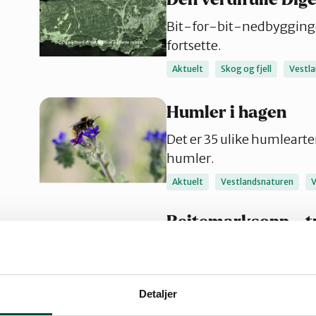
Bit-for-bit-nedbyggingen 
fortsette.
Aktuelt
Skog og fjell
Vestl
Humler i hagen
Det er 35 ulike humlearte
humler.
Aktuelt
Vestlandsnaturen
V
Beitemarksopp – tr
kulturlandskap
Med kulturlandskap mener
veier, skogplantasjer, ky
Detaljer
Aktuelt
Kulturlandskap
Nat