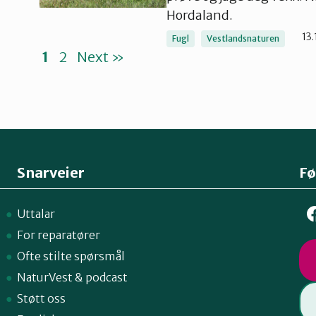
Hordaland.
13
Fugl
Vestlandsnaturen
1
2
Next »
Snarveier
Fø
Uttalar
For reparatører
Ofte stilte spørsmål
NaturVest
&
podcast
Støtt oss