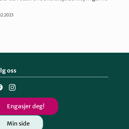
.12.2023
lg oss
Engasjer deg!
Min side