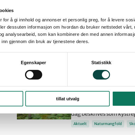
Vestlandsnaturen
ookies
 for å gi innhold og annonser et personlig preg, for å levere sos
Presentasjonar fr
deler dessuten informasjon om hvordan du bruker nettstedet vårt,
Tusen takk til alle som 
og analysearbeid, som kan kombinere den med annen informasjon d
Grøn November! Med over 
 inn gjennom din bruk av tjenestene deres.
me høyra engasjerte og dy
engasjement. Her kan du 
Egenskaper
Statistikk
Aktuelt
Klima
Naturmangfo
Sjeldne og rødliste
Sunnhordland
tillat utvalg
I furuskogen langs vestla
dag beskrives som kystr
Aktuelt
Naturmangfold
Sko