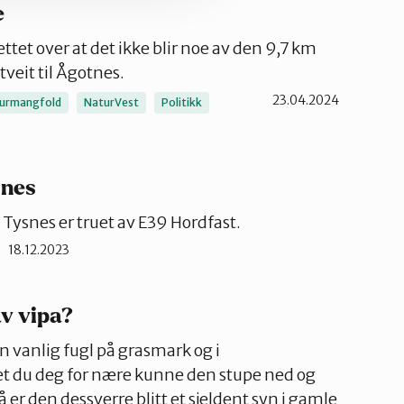
e
ettet over at det ikke blir noe av den 9,7 km
veit til Ågotnes.
23.04.2024
urmangfold
NaturVest
Politikk
snes
Tysnes er truet av E39 Hordfast.
18.12.2023
av vipa?
 en vanlig fugl på grasmark og i
t du deg for nære kunne den stupe ned og
 er den dessverre blitt et sjeldent syn i gamle