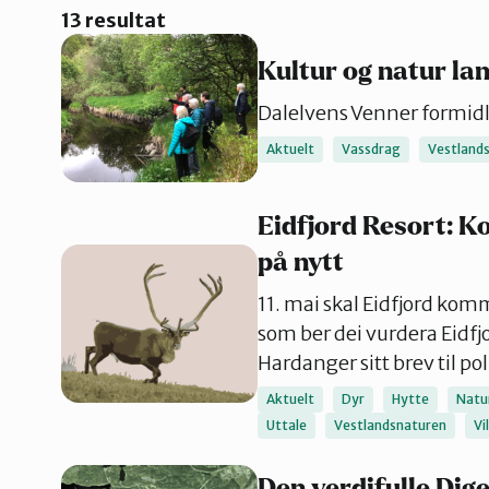
13 resultat
Kultur og natur la
Dalelvens Venner formidle
Aktuelt
Vassdrag
Vestland
Eidfjord Resort: 
på nytt
11. mai skal Eidfjord komm
som ber dei vurdera Eidfj
Hardanger sitt brev til po
Aktuelt
Dyr
Hytte
Natu
Uttale
Vestlandsnaturen
Vi
Den verdifulle Di