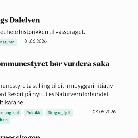
ngs Dalelven
t hele historikken til vassdraget.
01.06.2026
snaturen
Kommunestyret bør vurdera saka
unestyre ta stilling til eit innbyggarinitiativ
ord Resort på nytt. Les Naturvernforbundet
litikarane.
08.05.2026
rmangfold
Politikk
Skog og fjell
llrein
gernesskogen