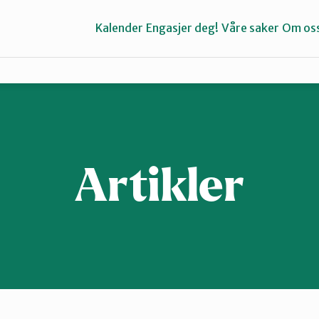
Kalender
Engasjer deg!
Våre saker
Om os
Bergen
Kvinnherad
Artikler
Stord