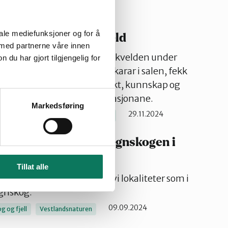
iale mediefunksjoner og for å
å Natur- og flaumkveld
 med partnerne våre innen
møtte opp på natur- og flaumkvelden under
u har gjort tilgjengelig for
80 kunnskapstørste deltakarar i salen, fekk
ktige innleiarar dela innsikt, kunnskap og
lasta ned nokre av presentasjonane.
Markedsføring
29.11.2024
ld
Vassdrag
Vestlandsnaturen
de skorpelav i kystregnskogen i
Tillat alle
ndskysten av Norge finner vi lokaliteter som i
egnskog.
09.09.2024
g og fjell
Vestlandsnaturen