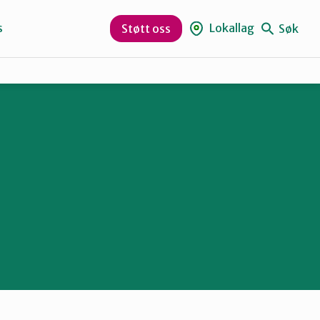
s
Lokallag
Søk
Støtt oss
Bjørnafjorden
Nordhordland
Vaksdal