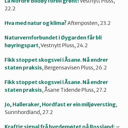
La Nordre Bildøy forbli grønt!
Vestnytt Pluss,
22.2
Hva med natur og klima?
Aftenposten, 23.2
Naturvernforbundet i Øygarden får bli
høyringspart
, Vestnytt Pluss, 24.2
Fikk stoppet skogsvei i Åsane. Nå endrer
staten praksis
, Bergensavisen Pluss, 26.2
Fikk stoppet skogsvei i Åsane. Nå endrer
staten praksis
, Åsane Tidende Pluss, 27.2
Jo, Halleraker, Hordfast er ein miljøversting
,
Sunnhordland, 27.2
Kraftig signal frå bygdemøtet på Rossland: –