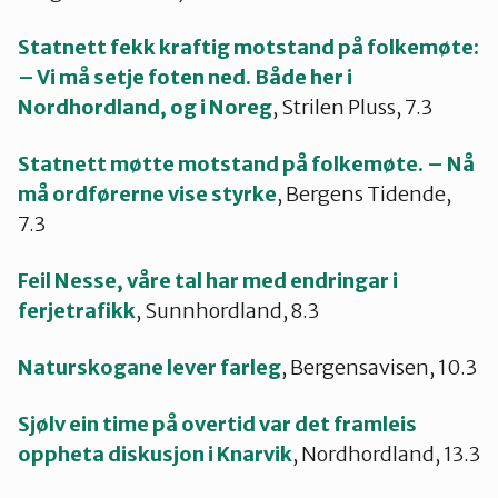
Statnett fekk kraftig motstand på folkemøte:
– Vi må setje foten ned. Både her i
Nordhordland, og i Noreg
, Strilen Pluss, 7.3
Statnett møtte motstand på folkemøte. – Nå
må ordførerne vise styrke
, Bergens Tidende,
7.3
Feil Nesse, våre tal har med endringar i
ferjetrafikk
, Sunnhordland, 8.3
Naturskogane lever farleg
, Bergensavisen, 10.3
Sjølv ein time på overtid var det framleis
oppheta diskusjon i Knarvik
, Nordhordland, 13.3