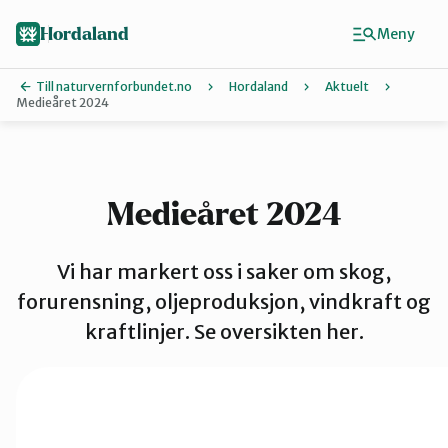
Hopp
Hopp
til
til
Hordaland
Meny
innhold
hovedinnhold
Till naturvernforbundet.no
Hordaland
Aktuelt
Medieåret 2024
Finn ditt lokallag
Askøy
Medieåret 2024
Bergen
Vi har markert oss i saker om skog,
forurensning, oljeproduksjon, vindkraft og
kraftlinjer. Se oversikten her.
Bjørnafjord
Hardanger