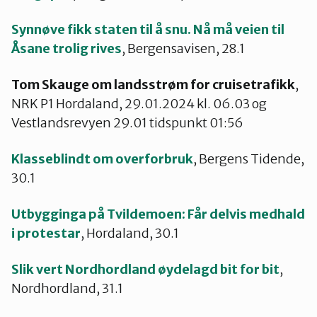
Synnøve fikk staten til å snu. Nå må veien til
Åsane trolig rives
, Bergensavisen, 28.1
Tom Skauge om landsstrøm for cruisetrafikk
,
NRK P1 Hordaland, 29.01.2024 kl. 06.03 og
Vestlandsrevyen 29.01 tidspunkt 01:56
Klasseblindt om overforbruk
, Bergens Tidende,
30.1
Utbygginga på Tvildemoen: Får delvis medhald
i protestar
, Hordaland, 30.1
Slik vert Nordhordland øydelagd bit for bit
,
Nordhordland, 31.1