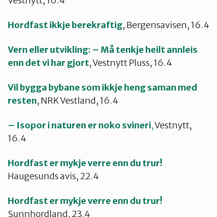
Vestnytt, 16.4
Hordfast ikkje berekraftig
, Bergensavisen, 16.4
Vern eller utvikling: – Må tenkje heilt annleis
enn det vi har gjort
, Vestnytt Pluss, 16.4
Vil bygga bybane som ikkje heng saman med
resten
, NRK Vestland, 16.4
– Isopor i naturen er noko svineri
,
Vestnytt,
16.4
Hordfast er mykje verre enn du trur!
Haugesunds avis, 22.4
Hordfast er mykje verre enn du trur!
Sunnhordland, 23.4