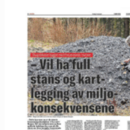
Kvinnherad
Nordhordlan
Øygarden
Bli medlem
Stord
Vaksdal
Voss Naturv