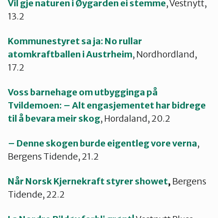
Vil gje naturen i Øygarden ei stemme
, Vestnytt,
13.2
Kommunestyret sa ja: No rullar
atomkraftballen i Austrheim
, Nordhordland,
17.2
Voss barnehage om utbygginga på
Tvildemoen: – Alt engasjementet har bidrege
til å bevara meir skog
, Hordaland, 20.2
– Denne skogen burde eigentleg vore verna
,
Bergens Tidende, 21.2
Når Norsk Kjernekraft styrer showet
,
Bergens
Tidende, 22.2