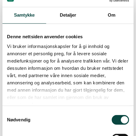
Samtykke
Detaljer
Om
Denne nettsiden anvender cookies
Vi bruker informasjonskapsler for å gi innhold og
annonser et personlig preg, for å levere sosiale
mediefunksjoner og for å analysere trafikken vår. Vi deler
Ulovlig fylling i Falkangervegen 235
dessuten informasjon om hvordan du bruker nettstedet
Overskuddsmasser fra Veten rundt er fortsatt ikke fjernet.
vårt, med partnerne våre innen sosiale medier,
Vi følger opp saken.
annonsering og analysearbeid, som kan kombinere den
med annen informasjon du har gjort tilgjengelig for dem,
eller som de har samlet inn gjennom din bruk av
tjenestene deres.
Samtykkevalg
Nødvendig