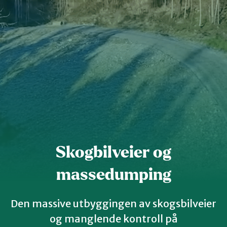
Kvinnherad
Nordhordland
Øygarden
Bli medlem
Stord
Skogbilveier og
Vaksdal
massedumping
Voss Naturvernlag
Den massive utbyggingen av skogsbilveier
og manglende kontroll på