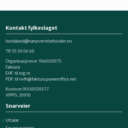
Kontakt fylkeslaget
hordaland@naturvernforbundet.no
Tlf. 55 30 06 60
Organisasjonsnr: 966020075
Faktura:
EHF: til org.nr.
PDF: til nvfh@faktura.poweroffice.net
Kontonr.90130539377
VIPPS:
20910
Snarveier
Uttalar