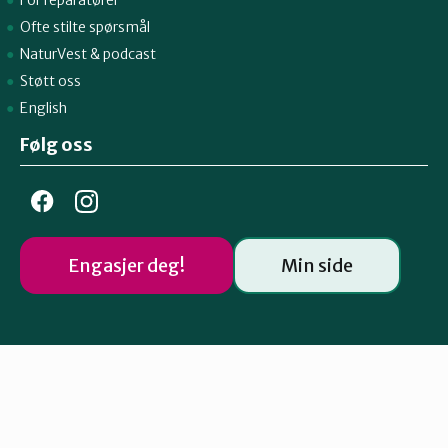
For reparatører
Ofte stilte spørsmål
NaturVest
&
podcast
Støtt oss
English
Følg oss
Engasjer deg!
Min side