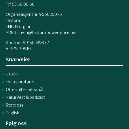
Tlf. 55 30 06 60
Organisasjonsnr: 966020075
Faktura:
EHF: til org.nr.
PDF: til nvfh@faktura.poweroffice.net
Kontonr.90130539377
VIPPS:
20910
Snarveier
Uttalar
For reparatører
Ofte stilte spørsmål
NaturVest
&
podcast
Støtt oss
English
Følg oss