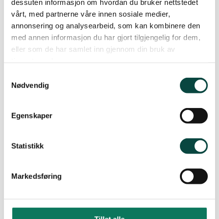
dessuten informasjon om hvordan du bruker nettstedet
Norwegian)
vårt, med partnerne våre innen sosiale medier,
annonsering og analysearbeid, som kan kombinere den
med annen informasjon du har gjort tilgjengelig for dem,
eller som de har samlet inn gjennom din bruk av
Does your school want to do more?
tjenestene deres.
Samtykkevalg
There are many good resources for schools who
Nødvendig
want to do more for the environment, and learn
more about nature. Here are some of them (all in
Egenskaper
Norwegian):
Miljøagentene
Statistikk
Les om Plast- og giftfrie barnehager
Skolehager i Norge
Markedsføring
Skoleoppgaver om natur og vitenskap på
Nysgjerrigper.no