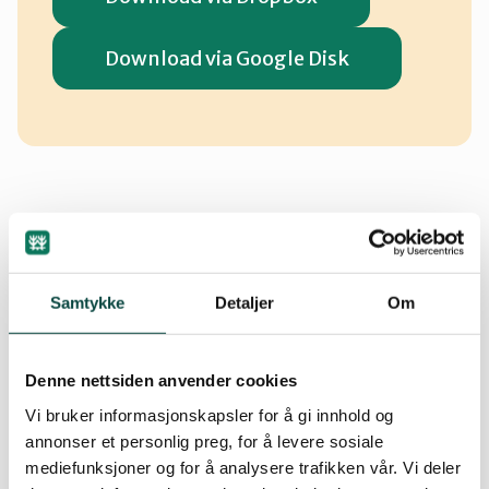
Download via Google Disk
Does your class accept the challenge?
Spring 2024 new primary schools in Bergen
Samtykke
Detaljer
Om
municipality can join. If your school is interested
– sign up!
Denne nettsiden anvender cookies
Vi bruker informasjonskapsler for å gi innhold og
Sign up (in Norwegian)
annonser et personlig preg, for å levere sosiale
mediefunksjoner og for å analysere trafikken vår. Vi deler
Brochure about Operation Flower Field (in