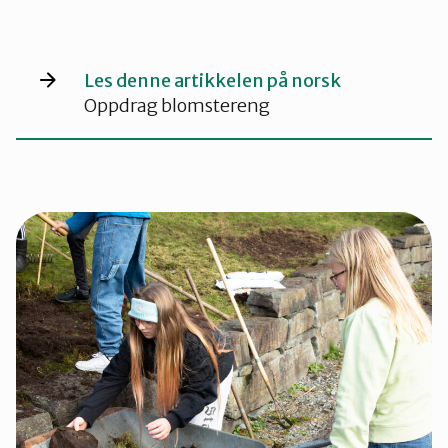
Kvinnherad
Les denne artikkelen på norsk
Nordhordland
Oppdrag blomstereng
Øygarden
Bli medlem
Stord
Vaksdal
Voss Naturvernlag