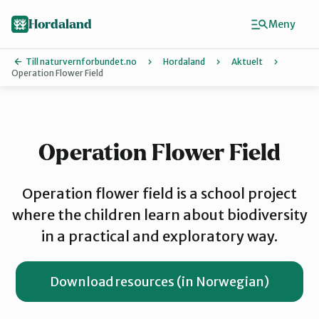
Hopp
Hopp
til
til
Hordaland
Meny
innhold
hovedinnhold
Till naturvernforbundet.no
Hordaland
Aktuelt
Operation Flower Field
Finn ditt lokallag
Askøy
Operation Flower Field
Bergen
Operation flower field is a school project
where the children learn about biodiversity
in a practical and exploratory way.
Bjørnafjorden
Download resources (in Norwegian)
Hardanger