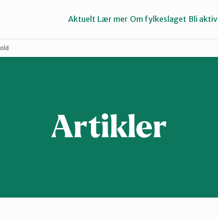
Aktuelt
Lær mer
Om fylkeslaget
Bli aktiv
old
Asker
Groruddalen
Artikler
Lillestrøm
Nes