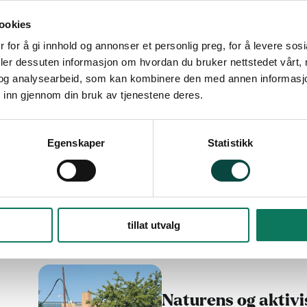
ookies
Lokale fremmedarte
 for å gi innhold og annonser et personlig preg, for å levere sos
29. april kl.17-20 i Lang
deler dessuten informasjon om hvordan du bruker nettstedet vårt,
og analysearbeid, som kan kombinere den med annen informasjon d
Artsmangfold
Natur
stran
 inn gjennom din bruk av tjenestene deres.
Egenskaper
Statistikk
Kurs i artsregistre
22. april kl.16- 19
tillat utvalg
Aktivitet, arrangement
Artsma
Naturens og aktivi