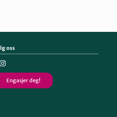
lg oss
Engasjer deg!