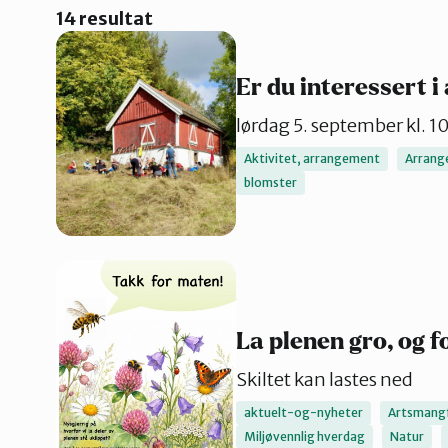
Nordre Follo
14 resultat
Er du interessert i 
Oslo Sør
lørdag 5. september kl. 
Aktivitet, arrangement
Arrang
blomster
La plenen gro, og f
Skiltet kan lastes ned
aktuelt-og-nyheter
Artsmang
Miljøvennlig hverdag
Natur