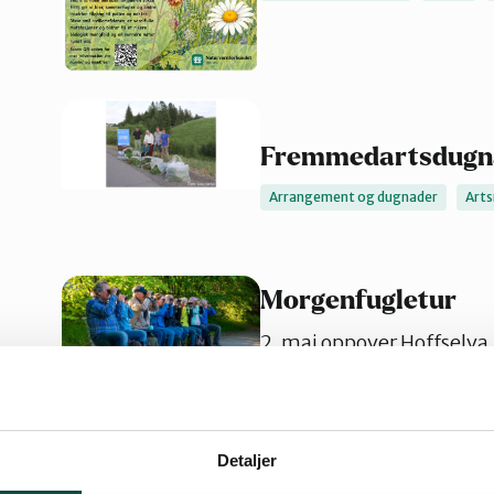
Fremmedartsdugnad
Arrangement og dugnader
Art
Morgenfugletur
2. mai oppover Hoffselva
Aktivitet, arrangement
Artsma
fugl-og-rovfugl
Natur
Nat
Detaljer