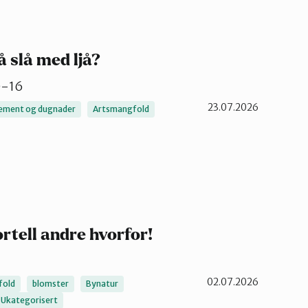
Oslo Nord
å slå med ljå?
Oslo Vest
10-16
23.07.2026
ement og dugnader
Artsmangfold
ortell andre hvorfor!
02.07.2026
fold
blomster
Bynatur
Ukategorisert