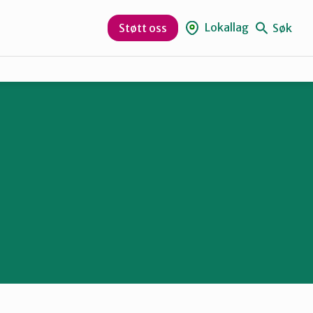
Lokallag
Søk
Støtt oss
Aurskog-Høland
Hurum og Røyken
Lørenskog
Nesodden