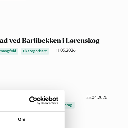
 ved Bårlibekken i Lørenskog
11.05.2026
smangfold
Ukategorisert
23.04.2026
ngfold
Bynatur
Friluftsliv
urkunnskap
Ukategorisert
vassdrag
Om