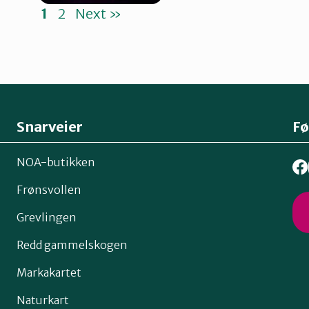
1
2
Next »
Snarveier
Fø
NOA-butikken
Frønsvollen
Grevlingen
Redd gammelskogen
Markakartet
Naturkart