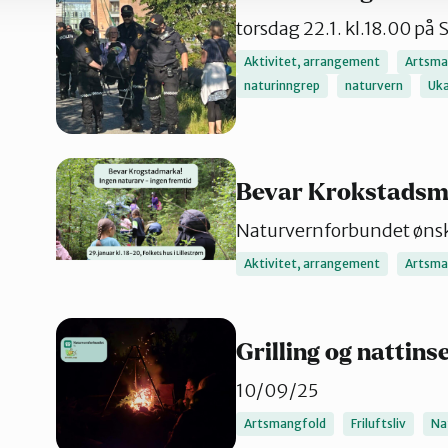
torsdag 22.1. kl.18.00 på 
Aktivitet, arrangement
Artsma
naturinngrep
naturvern
Uka
Bevar Krokstadsm
Naturvernforbundet ønske
Aktivitet, arrangement
Artsma
Grilling og nattins
10/09/25
Artsmangfold
Friluftsliv
Na