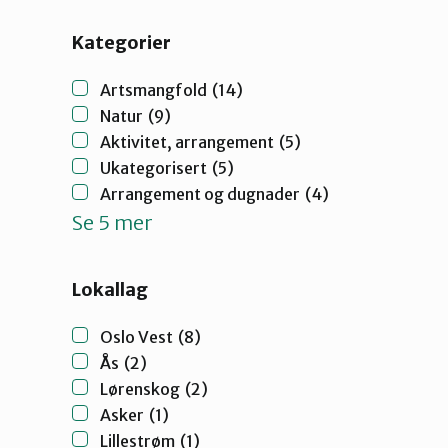
Nittedal
Kategorier
Oslo Øst
Artsmangfold
(14)
Natur
(9)
Aktivitet, arrangement
(5)
Vestby-Frogn
Ukategorisert
(5)
Arrangement og dugnader
(4)
Se 5 mer
Lokallag
Oslo Vest
(8)
Ås
(2)
Lørenskog
(2)
Asker
(1)
Lillestrøm
(1)