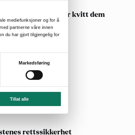
r og hvordan vi blir kvitt dem
iale mediefunksjoner og for å
viksbukta på Bygdøy
 med partnerne våre innen
u har gjort tilgjengelig for
13.04.2026
dsone
Markedsføring
ring
Tillat alle
17.03.2026
ngfold
Natur
stenes rettssikkerhet