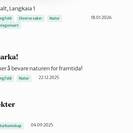
Salt, Langkaia 1
18.01.2026
ngfold
Diverse saker
Natur
tegorisert
arka!
r å bevare naturen for framtida!
22.12.2025
ngfold
Natur
ekter
04.09.2025
turkunnskap