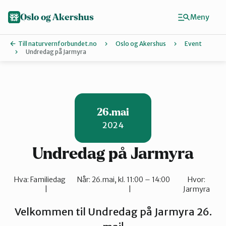
Hopp
til
Oslo og Akershus
Meny
hovedinnhold
Till naturvernforbundet.no
Oslo og Akershus
Event
Undredag på Jarmyra
Finn ditt lokallag
Ås
26.mai
2024
Asker
Undredag på Jarmyra
Aurskog-Høland
Hva:
Familiedag
Når:
26.mai, kl. 11:00 – 14:00
Hvor:
Jarmyra
Bærum
Velkommen til Undredag på Jarmyra 26.