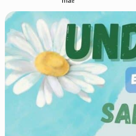
mai!
Groruddalen
Hurum og Røyken
Jevnaker
Lillestrøm
Lørenskog
Nannestad og Gjerdrum