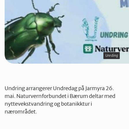
Oslo Vest
Vestby-Frogn
Unrding
Unrding
Undring arrangerer Undredag på Jarmyra 26.
mai. Naturvernforbundet i Bærum deltar med
nyttevekstvandring og botanikktur i
nærområdet.