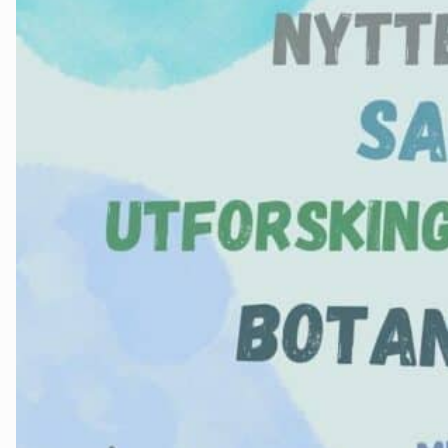
Nes
Nesodden
Nittedal
Nordre Follo
Oslo Nord
Oslo Øst
Oslo Sør