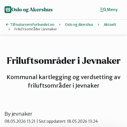
Hopp
til
Oslo og Akershus
Meny
hovedinnhold
Till naturvernforbundet.no
Oslo og Akershus
Aktuelt
Friluftsområder i Jevnaker
Finn ditt lokallag
Ås
Friluftsområder i Jevnaker
Asker
Kommunal kartlegging og verdsetting av
friluftsområder i Jevnaker
Aurskog-Høland
By
jevnaker
Bærum
08.05.2026 13:21
| Sist oppdatert: 18.05.2026 13:24