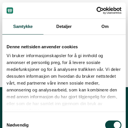
Groruddalen
Kommunen ønsket innspill ifm kartlegging og
Samtykke
Detaljer
Om
verdsetting av friluftsområder i Jevnaker.
Hurum og Røyken
Lokallaget har gitt innspill som kan leses i et
innlegg 08.05.2026 på Facebooksiden til
Denne nettsiden anvender cookies
Jevnaker
Naturvernforbundet i Jevnaker –
Vi bruker informasjonskapsler for å gi innhold og
Naturvernforbundet i Jevnaker | Facebook
annonser et personlig preg, for å levere sosiale
mediefunksjoner og for å analysere trafikken vår. Vi deler
Lillestrøm
dessuten informasjon om hvordan du bruker nettstedet
vårt, med partnerne våre innen sosiale medier,
annonsering og analysearbeid, som kan kombinere den
Lørenskog
med annen informasjon du har gjort tilgjengelig for dem,
eller som de har samlet inn gjennom din bruk av
Om fylkeslaget
tjenestene deres.
Nannestad og Gjerdrum
Søndre Sandås, Sognsveien 231, 0863 OSLO
Samtykkevalg
Nødvendig
Epost:
noa@naturvernforbundet.no