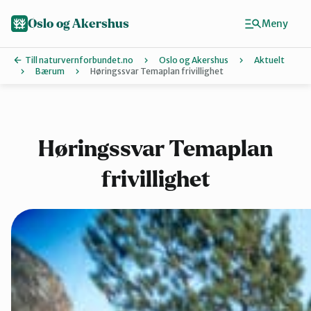
Hopp
til
Oslo og Akershus
Meny
hovedinnhold
Till naturvernforbundet.no
Oslo og Akershus
Aktuelt
Bærum
Høringssvar Temaplan frivillighet
Finn ditt lokallag
Ås
Høringssvar Temaplan
frivillighet
Asker
Aurskog-Hø
Bærum