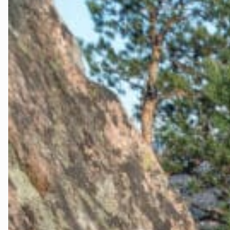
Groruddalen
Hurum og R
Jevnaker
Lillestrøm
Lørenskog
Nannestad o