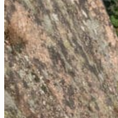
Nes
Nesodden
Nittedal
Nordre Follo
Oslo Nord
Oslo Øst
Oslo Sør