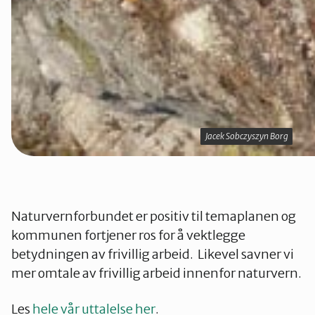
Jacek Sobczyszyn Borg
Jacek Sobczyszyn Borg
Naturvernforbundet er positiv til temaplanen og
kommunen fortjener ros for å vektlegge
betydningen av frivillig arbeid. Likevel savner vi
mer omtale av frivillig arbeid innenfor naturvern.
Les
hele vår uttalelse her
.