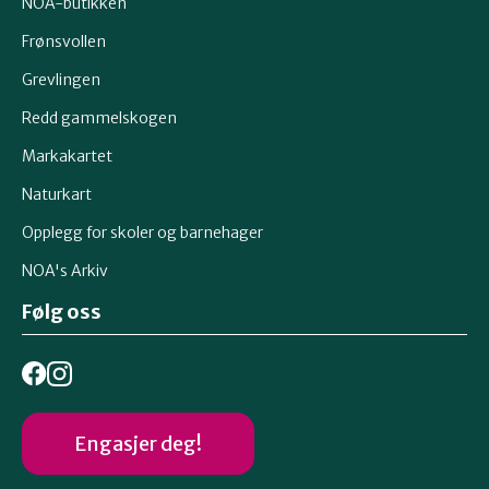
NOA-butikken
Frønsvollen
Grevlingen
Redd gammelskogen
Markakartet
Naturkart
Opplegg for skoler og barnehager
NOA's Arkiv
Følg oss
Engasjer deg!