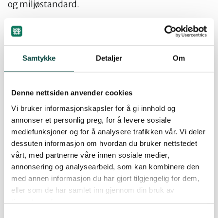
og miljøstandard.
For mer informasjon send en mail til
Bjørn
Faafeng.
Samtykke
Detaljer
Om
NOAs arbeid med Marka
Denne nettsiden anvender cookies
Vi bruker informasjonskapsler for å gi innhold og
annonser et personlig preg, for å levere sosiale
mediefunksjoner og for å analysere trafikken vår. Vi deler
dessuten informasjon om hvordan du bruker nettstedet
vårt, med partnerne våre innen sosiale medier,
annonsering og analysearbeid, som kan kombinere den
med annen informasjon du har gjort tilgjengelig for dem,
eller som de har samlet inn gjennom din bruk av
tjenestene deres.
Samtykkevalg