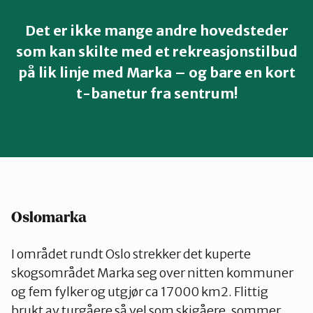
Nes
Det er ikke mange andre hovedsteder
som kan skilte med et rekreasjonstilbud
Nesodden
på lik linje med Marka – og bare en kort
t-banetur fra sentrum!
Nittedal
Nordre Follo
Oslo Nord
Oslomarka
I området rundt Oslo strekker det kuperte
Oslo Øst
skogsområdet Marka seg over nitten kommuner
og fem fylker og utgjør ca 17000 km2. Flittig
brukt av turgåere så vel som skigåere, sommer
Oslo Sør