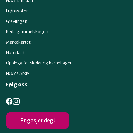
NOA-butikken
Frønsvollen
Grevlingen
Redd gammelskogen
Markakartet
Naturkart
Opplegg for skoler og barnehager
NOA's Arkiv
Følg oss
Engasjer deg!