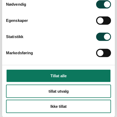
Nødvendig
Egenskaper
NOA krever at innspill om markas
Statistikk
natur- og opplevelsesverdier kan gis før
hogst godkjennes
Markedsføring
All hogst i marka må søkes om og godkjennes av
markakommunenes landbrukskontorer, men det finnes
ingen samlet oversikt over søknader og vedtak. NOA krever
en bedre prosess som sikrer at markaorganisasjonene og
Tillat alle
allmennheten kan gi innspill om viktige natur- og
opplevelsesverdier – FØR kommunen fatter vedtak og
hogsten starter.
tillat utvalg
Ikke tillat