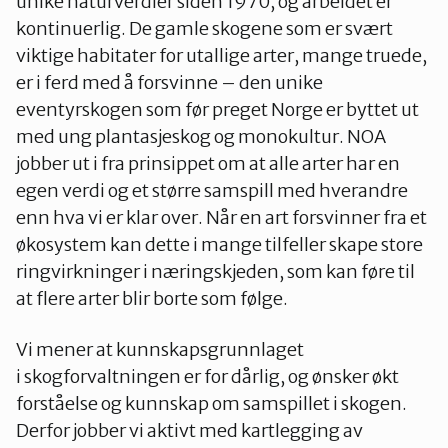
unike naturverdier siden 1970, og arbeidet er
kontinuerlig. De gamle skogene som er svært
viktige habitater for utallige arter, mange truede,
er i ferd med å forsvinne – den unike
eventyrskogen som før preget Norge er byttet ut
med ung plantasjeskog og monokultur. NOA
jobber ut i fra prinsippet om at alle arter har en
egen verdi og et større samspill med hverandre
enn hva vi er klar over. Når en art forsvinner fra et
økosystem kan dette i mange tilfeller skape store
ringvirkninger i næringskjeden, som kan føre til
at flere arter blir borte som følge.
Vi mener at kunnskapsgrunnlaget
i skogforvaltningen er for dårlig, og ønsker økt
forståelse og kunnskap om samspillet i skogen.
Derfor jobber vi aktivt med kartlegging av