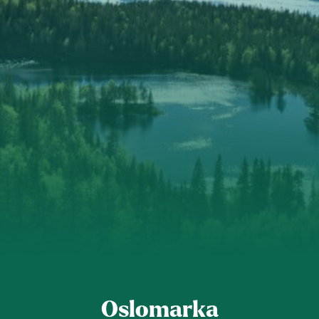
Groruddalen
Hurum og Røyken
Jevnaker
Lillestrøm
Lørenskog
Nannestad og Gjerdrum
Oslomarka