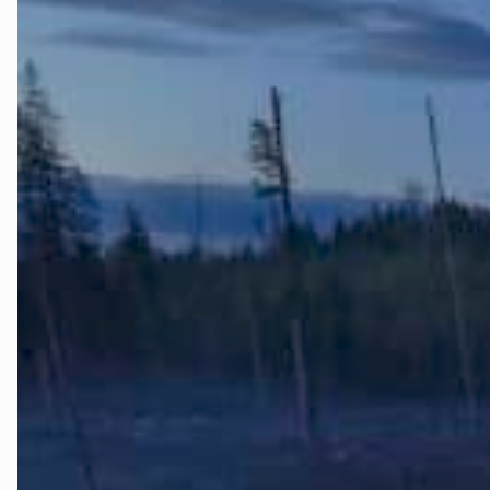
Groruddalen
Hurum og R
Jevnaker
Lillestrøm
Lørenskog
Nannestad o