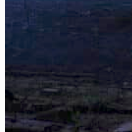
Nes
Nesodden
Nittedal
Nordre Follo
Oslo Nord
Oslo Øst
Oslo Sør