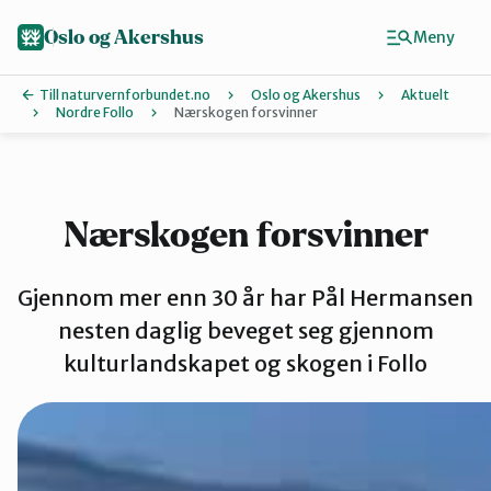
Hopp
til
Oslo og Akershus
Meny
hovedinnhold
Till naturvernforbundet.no
Oslo og Akershus
Aktuelt
Nordre Follo
Nærskogen forsvinner
Finn ditt lokallag
Ås
Nærskogen forsvinner
Asker
Gjennom mer enn 30 år har Pål Hermansen
nesten daglig beveget seg gjennom
kulturlandskapet og skogen i Follo
Aurskog-Hø
Bærum