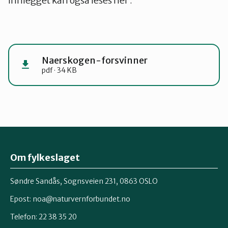
Innlegget kan også leses her :
Naerskogen-forsvinner
pdf · 34 KB
Om fylkeslaget
Søndre Sandås, Sognsveien 231, 0863 OSLO
Epost:
noa@naturvernforbundet.no
Telefon: 22 38 35 20