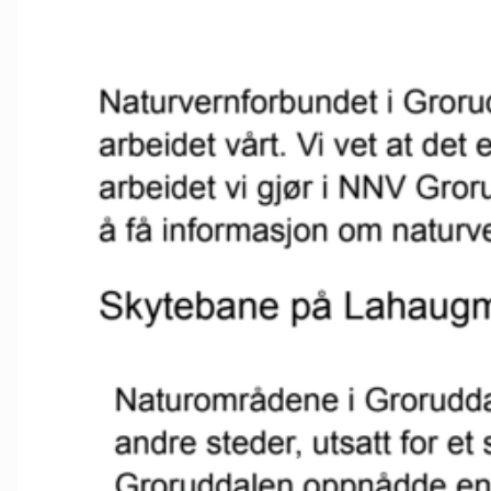
Nes
Nesodden
Nittedal
Nordre Follo
Oslo Nord
Oslo Øst
Oslo Sør