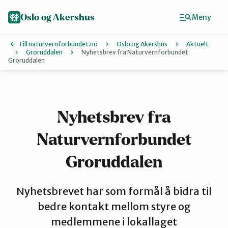
Hopp
til
Oslo og Akershus
Meny
hovedinnhold
Till naturvernforbundet.no
Oslo og Akershus
Aktuelt
Groruddalen
Nyhetsbrev fra Naturvernforbundet
Groruddalen
Finn ditt lokallag
Ås
Nyhetsbrev fra
Asker
Naturvernforbundet
Groruddalen
Aurskog-Høland
Nyhetsbrevet har som formål å bidra til
bedre kontakt mellom styre og
Bærum
medlemmene i lokallaget