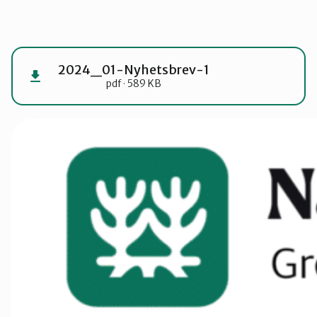
Groruddalen
2024_01-Nyhetsbrev-1
Hurum og Røyken
pdf · 589 KB
Jevnaker
Lillestrøm
Lørenskog
Nannestad og Gjerdrum