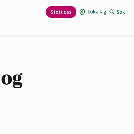
Lokallag
Søk
Støtt oss
Aurskog-Høland
Hurum og Røyken
 og
Lørenskog
Nesodden