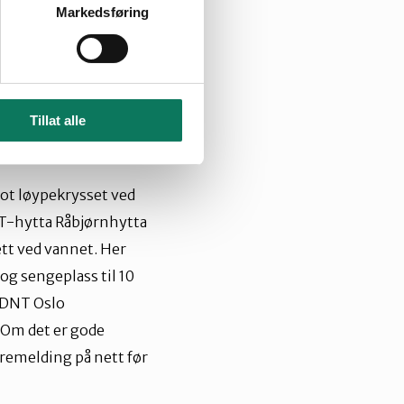
Markedsføring
Tillat alle
ot l
ø
ypekrysset ved
NT-hytta R
å
bj
ø
rnhytta
rett ved vannet. Her
 og sengeplass til 10
l DNT Oslo
 Om det er gode
remelding på nett f
ø
r