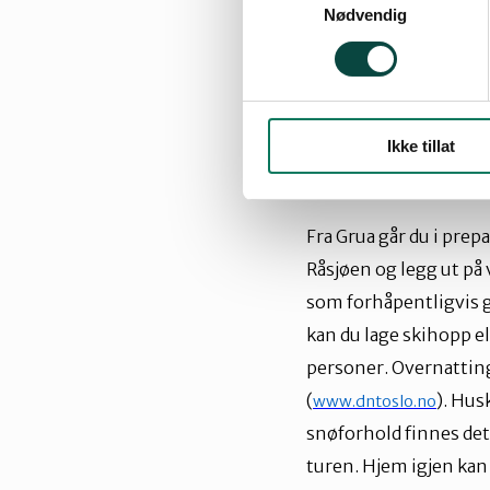
Gj
ø
vikbanen.
Nødvendig
Ta toget til Grua.
Lengde på turen 14 km
Ikke tillat
Passer for voksne og
Fra Grua g
å
r du i prepa
R
å
sj
ø
en og legg ut på 
som forh
å
pentligvis 
kan du lage skihopp el
personer. Overnatting
(
). Hu
www.dntoslo.no
sn
ø
forhold finnes det 
turen. Hjem igjen kan 