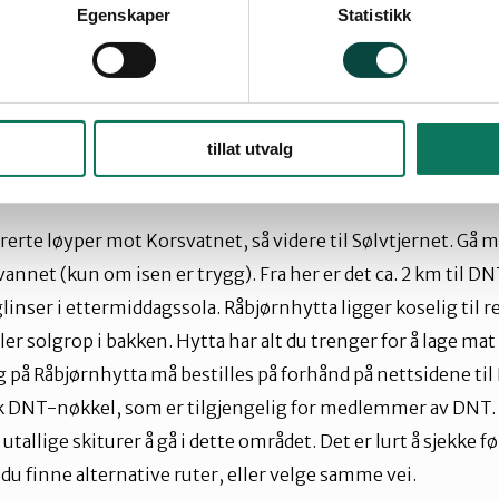
Egenskaper
Statistikk
 en vei.
tillat utvalg
 ungdom. Vanskelighetsgrad: middels.
rerte l
ø
yper mot Korsvatnet, så videre til S
ø
lvtjernet. Gå m
vannet (kun om isen er trygg). Fra her er det ca. 2 km til D
glinser i ettermiddagssola. R
å
bj
ø
rnhytta ligger koselig til 
ler solgrop i bakken. Hytta har alt du trenger for å lage mat
 på R
å
bj
ø
rnhytta må bestilles på forh
å
nd på nettsidene ti
sk DNT-n
ø
kkel, som er tilgjengelig for medlemmer av DNT.
utallige skiturer å gå i dette omr
å
det. Det er lurt å sjekke f
ø
du finne alternative ruter, eller velge samme vei.