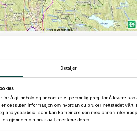
Detaljer
ler
t oppdatert: 21.11.2022 22:47
ookies
 for å gi innhold og annonser et personlig preg, for å levere sos
deler dessuten informasjon om hvordan du bruker nettstedet vårt,
og analysearbeid, som kan kombinere den med annen informasjon d
 sn
ø
en gjerne lengre enn andre steder og byr på lite folk i l
 inn gjennom din bruk av tjenestene deres.
e skil
ø
yper. Det hjelper godt at dette omr
å
det er lett tilgj