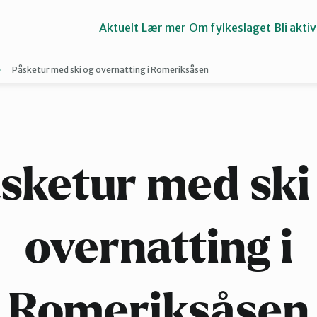
Aktuelt
Lær mer
Om fylkeslaget
Bli aktiv
Påsketur med ski og overnatting i Romeriksåsen
Asker
Groruddalen
sketur med ski
Lillestrøm
overnatting i
Nes
Romeriksåsen