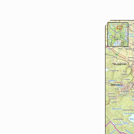
Nittedal
Oslo Øst
Vestby-Frogn