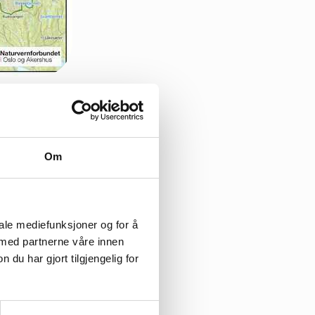
Om
iale mediefunksjoner og for å
 med partnerne våre innen
u har gjort tilgjengelig for
ø
ypene,
å
pen skog og
engelig med