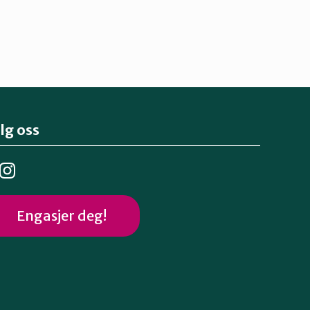
lg oss
Engasjer deg!