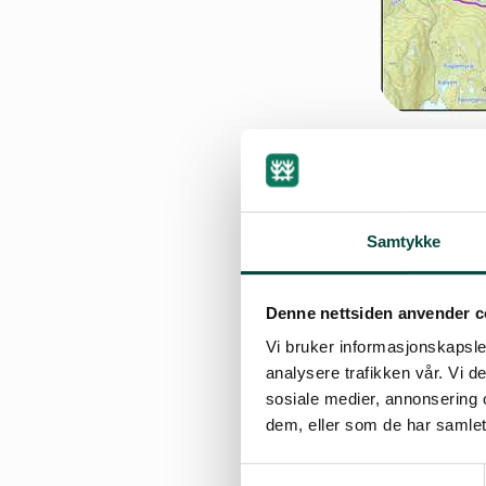
Samtykke
By
Asker Jan Häus
02.07.2019 11:56
| Sis
Denne nettsiden anvender c
Vi bruker informasjonskapsler
analysere trafikken vår. Vi 
sosiale medier, annonsering 
I Romeriks
å
sen ligger
dem, eller som de har samlet
ofte perfekt preparert
Samtykkevalg