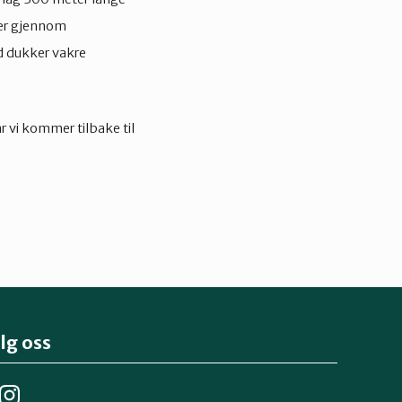
ver gjennom
d dukker vakre
r vi kommer tilbake til
lg oss