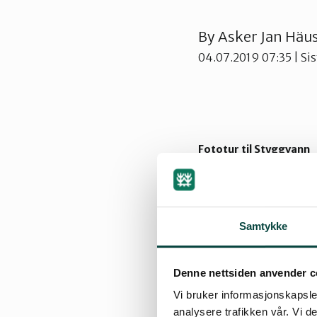
By
Asker Jan Häus
04.07.2019 07:35
| Si
Fototur til Styggvann
Ikke er det registrert s
nordøst for Losby i Østm
Samtykke
En tidlig marsmorgen par
lett og fint vær og godt 
Denne nettsiden anvender c
toppen av Andersen (292 
Vi bruker informasjonskapsler
kart. Likevel er det gansk
analysere trafikken vår. Vi 