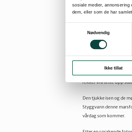
sosiale medier, annonsering 
dem, eller som de har samlet
På vei oppover nyter vi 
på vegen opp, men så er
Samtykkevalg
med nevnte Andersen i ves
Nødvendig
Vel oppe på toppen Ande
ligger snøflekker her og d
og kan vandre ut på den 
Ikke tillat
opp mot Andersen på Sty
rekker vi å sette opp sta
Den tjukke isen og de mø
Styggvann denne marsform
vårdag som kommer.
Etter en sprakende fotos