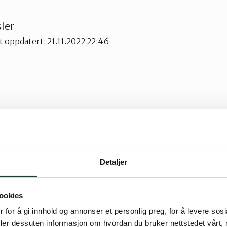
ler
st oppdatert: 21.11.2022 22:46
om et eventyrskog-område, men det er et lite, krunglete eventyr å
arka.
Detaljer
kerer vi rett nord for Losby Gods og går over elva og forbi golfb
med vår i luften. Når vi kommer bort til skogkanten, tar vi ut kurs 
ookies
m.o.h.). Det går sti oppover den drøye kilometeren, men den er ik
 for å gi innhold og annonser et personlig preg, for å levere sos
e greit å finne fram.
deler dessuten informasjon om hvordan du bruker nettstedet vårt,