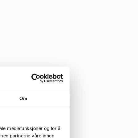
 besøke Styggvann
Om
anen mot Østmork. Det er
rett nordover, opp mot
ke merket av på alle
iale mediefunksjoner og for å
 med partnerne våre innen