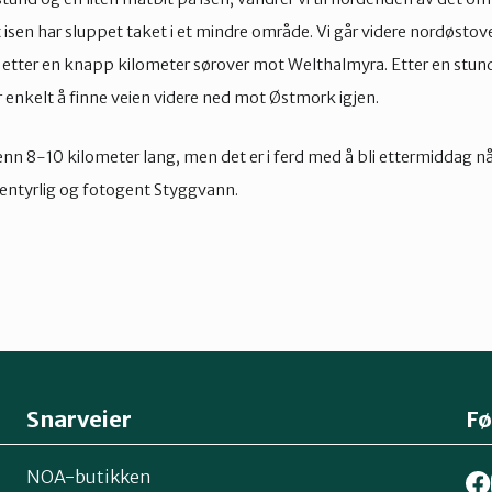
 isen har sluppet taket i et mindre område. Vi går videre nordøsto
 etter en knapp kilometer sørover mot Welthalmyra. Etter en stun
 enkelt å finne veien videre ned mot Østmork igjen.
nn 8-10 kilometer lang, men det er i ferd med å bli ettermiddag nå
entyrlig og fotogent Styggvann.
Snarveier
Fø
NOA-butikken