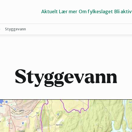
Aktuelt
Lær mer
Om fylkeslaget
Bli aktiv
Styggevann
Asker
Groruddalen
Styggevann
Lillestrøm
Nes