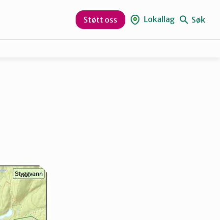
Lokallag
Søk
Støtt oss
Aurskog-Høland
Hurum og Røyken
Lørenskog
Nesodden