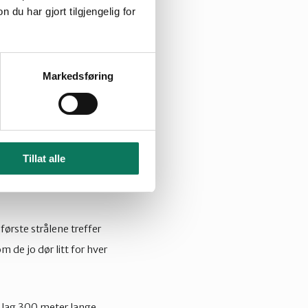
u har gjort tilgjengelig for
utpregede utkikkspunkter
t mellom to høydedrag,
Markedsføring
bratt nedover og det
ter er vi nede ved vannet
 deler av fjellveggen
Tillat alle
gkanten riktig ennå,
ørste strålene treffer
 de jo dør litt for hver
m lag 300 meter lange