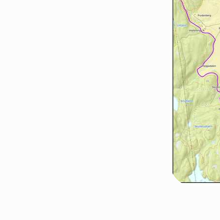
Nittedal
Oslo Øst
Vestby-Frogn