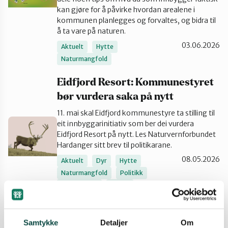
kan gjøre for å påvirke hvordan arealene i
Kvinnherad
kommunen planlegges og forvaltes, og bidra til
å ta vare på naturen.
03.06.2026
Aktuelt
Hytte
Nordhordland
Naturmangfold
Eidfjord Resort: Kommunestyret
Øygarden
Bli medlem
bør vurdera saka på nytt
11. mai skal Eidfjord kommunestyre ta stilling til
eit innbyggarinitiativ som ber dei vurdera
Stord
Eidfjord Resort på nytt. Les Naturvernforbundet
Hardanger sitt brev til politikarane.
08.05.2026
Vaksdal
Aktuelt
Dyr
Hytte
Naturmangfold
Politikk
Skog og fjell
Uttale
Voss Naturvernlag
Vestlandsnaturen
Villrein
Tid for å stoppe hyttebygginga
Samtykke
Detaljer
Om