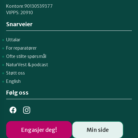
Kontonr.90130539377
VIPPS:
20910
Snarveier
Uttalar
For reparatører
Ofte stilte spørsmål
NaturVest
&
podcast
Støtt oss
English
Følg oss
Engasjer deg!
Min side