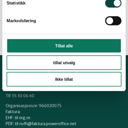
Statistikk
Nok hytter no
Massiv hyttebygging truer vår natur.
Markedsføring
28.11.2022
Aktuelt
Hytte
Leder
Naturmangfold
Politikk
Tillat alle
tillat utvalg
Kontakt fylkeslaget
Ikke tillat
hordaland@naturvernforbundet.no
Tlf. 55 30 06 60
Organisasjonsnr: 966020075
Faktura:
EHF: til org.nr.
PDF: til nvfh@faktura.poweroffice.net