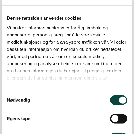
Dei siste fem åra har hyttebygging vore ei av dei
drivande årsakene til 44.000 inngrep i norsk
natur.
Denne nettsiden anvender cookies
28.03.2025
Aktuelt
Hytte
Uttale
Vi bruker informasjonskapsler for å gi innhold og
annonser et personlig preg, for å levere sosiale
Ullensvang kommune meldt til
mediefunksjoner og for å analysere trafikken vår. Vi deler
Hardanger politikammer
dessuten informasjon om hvordan du bruker nettstedet
vårt, med partnerne våre innen sosiale medier,
"Etter to bekymringsmeldingar til kommunen
annonsering og analysearbeid, som kan kombinere den
utan svar.. måtte me ta grep " seier Klaus
med annen informasjon du har gjort tilgjengelig for dem,
Rasmussen i Naturvernforbundet Hardanger.
eller som de har samlet inn gjennom din bruk av
20.03.2024
Aktuelt
Hytte
Skog og fjell
tjenestene deres.
Uttale
Samtykkevalg
Nødvendig
Hyttehelvete
Hytta skulle ta oss nært naturen, men ødela og
splitta den heller opp.
Egenskaper
02.06.2023
Hytte
NaturVest