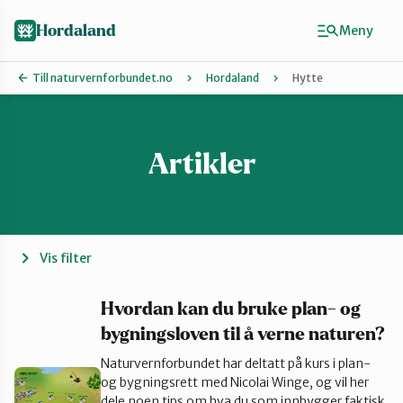
Hopp
Hopp
til
til
Hordaland
Meny
innhold
hovedinnhold
Till naturvernforbundet.no
Hordaland
Hytte
Artikler
Finn ditt lokallag
Askøy
Bergen
Vis filter
Bjørnafjorden
Hvordan kan du bruke plan- og
bygningsloven til å verne naturen?
Naturvernforbundet har deltatt på kurs i plan-
Hardanger
og bygningsrett med Nicolai Winge, og vil her
dele noen tips om hva du som innbygger faktisk