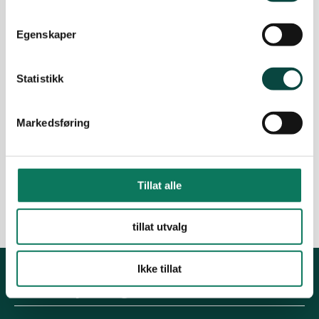
27.01.2022
Høringsuttalelser og brev
Egenskaper
Revidering av forskrift om
snøscooterløyper i Engerdal
Statistikk
kommune
Engerdal kommune har igjen foreslått endring i
R
forskrift om snøscooterkjøring.
Markedsføring
Naturvernforbundet i Innlandet har sendt sine
innspill til kommunen. Høringsfrist var
05.11.2021.
Tillat alle
09.11.2021
Høringsuttalelser og brev
tillat utvalg
Ikke tillat
Kontakt fylkeslaget