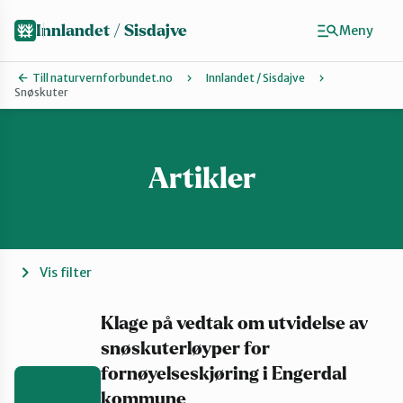
Hopp
til
Innlandet / Sisdajve
Meny
hovedinnhold
Till naturvernforbundet.no
Innlandet / Sisdajve
Snøskuter
Finn ditt lokallag
Arrangement
Artikler
Gausdal
Vis filter
Gjøvik, Toten og Land
Klage på vedtak om utvidelse av
snøskuterløyper for
Glåmdal
fornøyelseskjøring i Engerdal
kommune