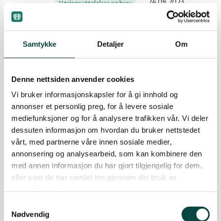
24.08.2023
Høringsuttalelser og brev
Valdres
Forslag om endring av
snøskuterleden i Ljørdalen i Trysil
Samtykke
Detaljer
Om
kommune
Ljørdalen i Trysil har allerede en snøskuterled. Nå
F
Denne nettsiden anvender cookies
foreslås endring med ytterligere utvidelse av
leden. Naturvernforbundet i Innlandet har levert
Vi bruker informasjonskapsler for å gi innhold og
innspill til endringsforslaget til Trysil kommune.
annonser et personlig preg, for å levere sosiale
Høringsfristen var 09.02.2022.
mediefunksjoner og for å analysere trafikken vår. Vi deler
10.02.2022
Høringsuttalelser og brev
dessuten informasjon om hvordan du bruker nettstedet
vårt, med partnerne våre innen sosiale medier,
Klage på vedtak om revidert
annonsering og analysearbeid, som kan kombinere den
forskrift om snøskuterløyper i
med annen informasjon du har gjort tilgjengelig for dem,
Engerdal kommune
eller som de har samlet inn gjennom din bruk av
K
tjenestene deres.
Naturvernforbundet har sendt klage til Engerdal
kommune etter vedtak om ny forskrift om
Samtykkevalg
snøskuterløyper.
Nødvendig