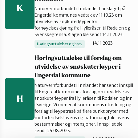
K
Naturvernforbundet i Innlandet har klaget på
Gran og Lunner
Engerdal kommunes vedtak av 11.10.23 om
utvidelse av snøkuterløyper for
fornøyelseskjøring fra Hylleråsen til Rødalen og
Hamar og omegn
Svenskegrensa. Klagen ble sendt 14.11.2023.
14.11.2023
Høringsuttalelser og brev
Lillehammer og Øyer
Høringsuttalelse til forslag om
utvidelse av snøskuterløyper i
Engerdal kommune
Midt-Gudbrandsdalen
Naturvernforbundet i Innlandet har sendt innspill
til Engerdal kommunes forslag om utvidelse av
H
Ottadalen og Sel
snøskuterløyper fra Hylleråsen til Rødalen og inn
i Sverige. Vi mener at kommunens utredning og
forslag til løypetrasé på flere punkt bryter med
motorferdselslovens og naturmangfoldlovens
Sør-Østerdal
bestemmelser og intensjoner. Innspillet ble
sendt 24.08.2023.