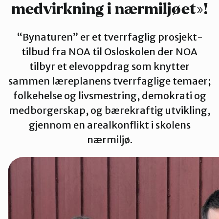
medvirkning i nærmiljøet»!
Groruddalen
“Bynaturen” er et tverrfaglig prosjekt-
Hurum og Røyken
tilbud fra NOA til Osloskolen der NOA
tilbyr et elevoppdrag som knytter
sammen læreplanens tverrfaglige temaer;
Jevnaker
folkehelse og livsmestring, demokrati og
medborgerskap, og bærekraftig utvikling,
Lillestrøm
gjennom en arealkonflikt i skolens
nærmiljø.
Lørenskog
Nannestad og Gjerdrum