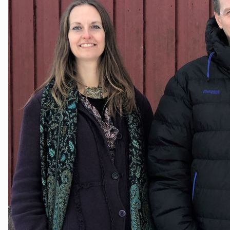
Nes
Nesodden
Nittedal
Nordre Follo
Oslo Nord
Oslo Øst
Oslo Sør