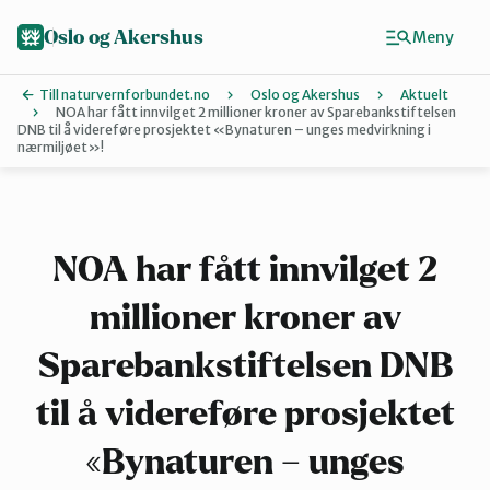
Hopp
til
Oslo og Akershus
Meny
hovedinnhold
Till naturvernforbundet.no
Oslo og Akershus
Aktuelt
NOA har fått innvilget 2 millioner kroner av Sparebankstiftelsen
DNB til å videreføre prosjektet «Bynaturen – unges medvirkning i
nærmiljøet»!
Finn ditt lokallag
Ås
NOA har fått innvilget 2
Asker
millioner kroner av
Sparebankstiftelsen DNB
Aurskog-Høland
til å videreføre prosjektet
Bærum
«Bynaturen – unges