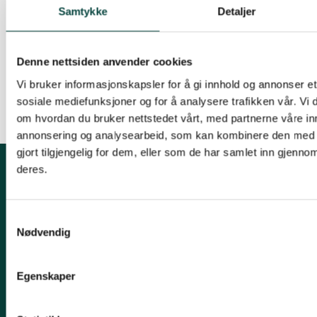
Samtykke
Detaljer
Du kan lese mer om prosjektet
HER
.
Prosjektet er også støttet av Oslo kommune og
Denne nettsiden anvender cookies
Naturfagssenteret.
Vi bruker informasjonskapsler for å gi innhold og annonser et 
sosiale mediefunksjoner og for å analysere trafikken vår. Vi
om hvordan du bruker nettstedet vårt, med partnerne våre in
annonsering og analysearbeid, som kan kombinere den med 
gjort tilgjengelig for dem, eller som de har samlet inn gjenno
deres.
Om fylkeslaget
Samtykkevalg
Søndre Sandås, Sognsveien 231, 0863 OSLO
Nødvendig
Epost:
noa@naturvernforbundet.no
Telefon: 22 38 35 20
Egenskaper
Organisasjonsnummer: 970 013 555