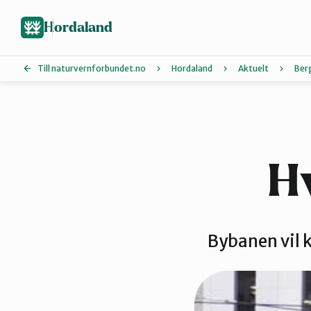
Hopp
Hopp
til
til
Hordaland
innhold
hovedinnhold
Till naturvernforbundet.no
Hordaland
Aktuelt
Ber
Askøy
Hardanger
H
Øygarden
Bybanen vil 
Voss Naturvernlag