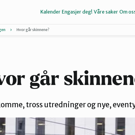
Kalender
Engasjer deg!
Våre saker
Om os
gen
Hvor går skinnene?
Bergen
Kvinnherad
vor går skinnen
Stord
komme, tross utredninger og nye, eventyr