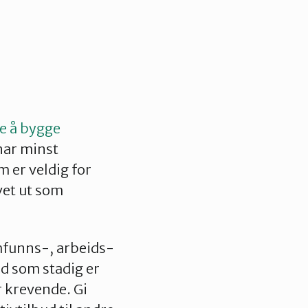
te å bygge
 har minst
m er veldig for
vet ut som
mfunns-, arbeids-
rd som stadig er
r krevende. Gi