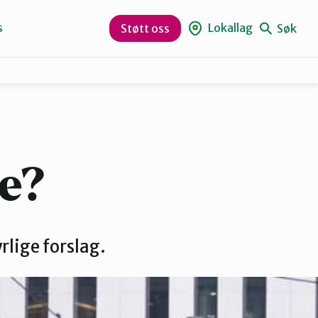
s
Lokallag
Søk
Støtt oss
Bjørnafjorden
Nordhordland
e?
Vaksdal
lige forslag.