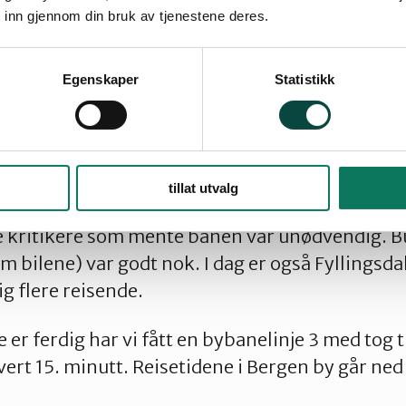
ikevel går banen i snitt raskere enn T-banen i 
 inn gjennom din bruk av tjenestene deres.
Egenskaper
Statistikk
sdalen ble planlagt i en fei fordi Høyrebyrådet ikk
tillat utvalg
er 2013 med sitt forslag om å la Bybanen gå f
de kritikere som mente banen var unødvendig. B
m bilene) var godt nok. I dag er også Fyllingsda
g flere reisende.
e er ferdig har vi fått en bybanelinje 3 med tog t
vert 15. minutt. Reisetidene i Bergen by går ned