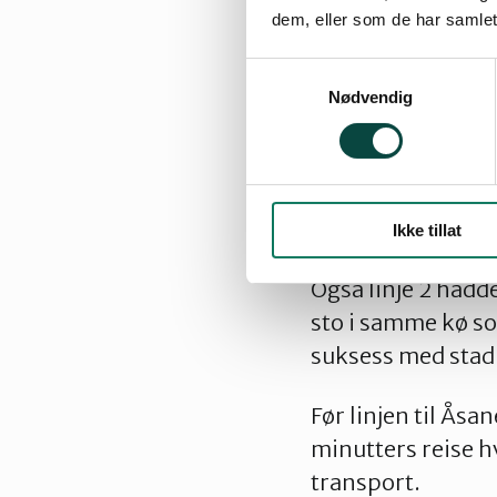
arbeidsplasser. L
dem, eller som de har samlet
Samtykkevalg
Nødvendig
Linje 2 og 3
Linje 2 til Fylling
Ikke tillat
eget parti novemb
Også linje 2 had
sto i samme kø so
suksess med stadi
Før linjen til Åsan
minutters reise h
transport.