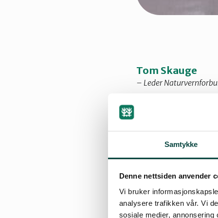
Tom Skauge
– Leder Naturvernforb
30.05.2024 09:25
Samtykke
Bybanen i Bergen 
Denne nettsiden anvender c
forlenget til Fles
motstanderne kalt
Vi bruker informasjonskapsler
analysere trafikken vår. Vi 
et kompromiss m
sosiale medier, annonsering 