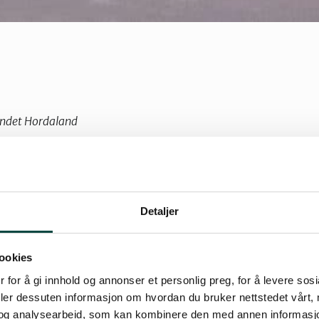
undet Hordaland
Detaljer
er en dundrende suksess. Linje 1 til Nesttun so
ookies
land hadde 100 millioner reisende første 10 år. L
 «snigletrikk». Det var fordi fagfolk og polit
 for å gi innhold og annonser et personlig preg, for å levere sos
deler dessuten informasjon om hvordan du bruker nettstedet vårt,
ellom hurtighet og bybanestopp nær boligomr
og analysearbeid, som kan kombinere den med annen informasjon d