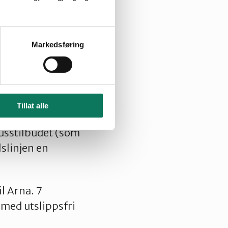
New York.
Markedsføring
e fikk støtte i
Tillat alle
oran Bryggen.
usstilbudet (som
lslinjen en
il Arna. 7
 med utslippsfri