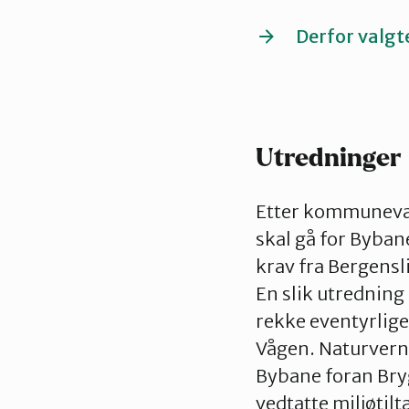
Derfor valgt
Utredninger
Etter kommuneval
skal gå for Bybane
krav fra Bergensl
En slik utredning 
rekke eventyrlig
Vågen. Naturvern
Bybane foran Bryg
vedtatte miljøtilt