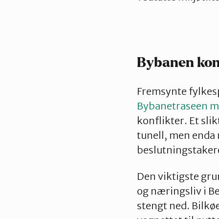
Bybanen ko
Fremsynte fylkesp
Bybanetraseen m
konflikter. Et sli
tunell, men enda 
beslutningstaker
Den viktigste gru
og næringsliv i B
stengt ned. Bilkø