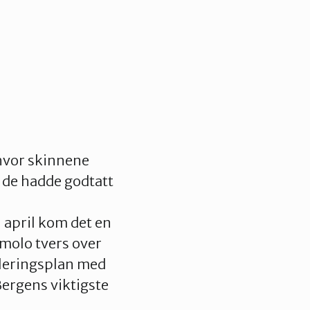
hvor skinnene
r de hadde godtatt
i april kom det en
molo tvers over
uleringsplan med
Bergens viktigste