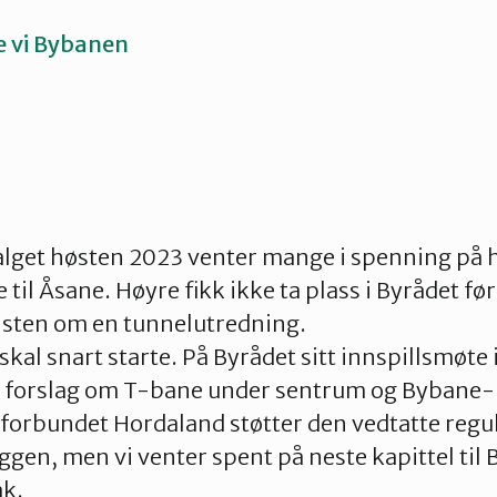
e vi Bybanen
get høsten 2023 venter mange i spenning på 
 til Åsane. Høyre fikk ikke ta plass i Byrådet fø
isten om en tunnelutredning.
skal snart starte. På Byrådet sitt innspillsmøte 
e forslag om T-bane under sentrum og Bybane-
forbundet Hordaland støtter den vedtatte reg
gen, men vi venter spent på neste kapittel til 
ak.