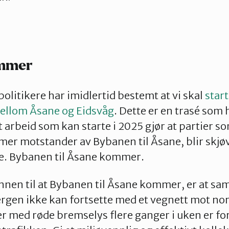
mmer
olitikere har imidlertid bestemt at vi skal
star
ellom Åsane og Eidsvåg
. Dette er en trasé som
kt arbeid som kan starte i 2025 gjør at partier so
mer motstander av Bybanen til Åsane, blir skjø
e. Bybanen til Åsane kommer.
nnen til at Bybanen til Åsane kommer, er at sa
ergen ikke kan fortsette med et vegnett mot no
er med røde bremselys flere ganger i uken er fo