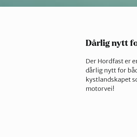
Dårlig nytt f
Der Hordfast er e
dårlig nytt for b
kystlandskapet som
motorvei!