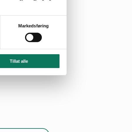
en av
Markedsføring
 også til rette
kn eskaleres med
Tillat alle
ye bli større hvis