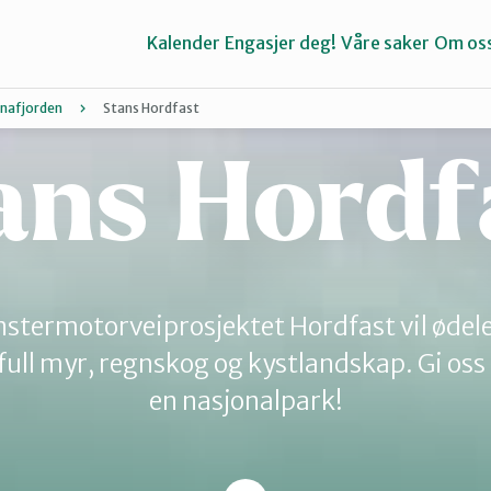
Kalender
Engasjer deg!
Våre saker
Om os
rnafjorden
Stans Hordfast
ans Hordf
Bergen
Kvinnherad
stermotorveiprosjektet Hordfast vil ødel
Stord
full myr, regnskog og kystlandskap. Gi oss 
en nasjonalpark!