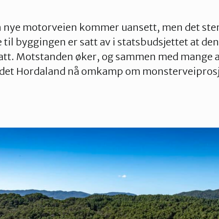
n nye motorveien kommer uansett, men det ste
til byggingen er satt av i statsbudsjettet at de
tatt. Motstanden øker, og sammen med mange an
det Hordaland nå omkamp om monsterveiprosj