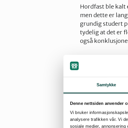
Hordfast ble kalt
men dette er lang
grundig studert p
tydelig at det er
også konklusjone
Klimapros
det motsa
BT-artikk
Samtykke
Vegprosje
Denne nettsiden anvender c
Vi bruker informasjonskapsler
analysere trafikken vår. Vi 
Tapsprosj
sosiale medier, annonsering 