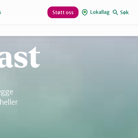
s
Lokallag
Søk
Støtt oss
ast
Bjørnafjorden
Nordhordland
egge
Vaksdal
heller