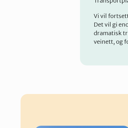
Transportpl
Vi vil fortse
Det vil gi e
dramatisk tr
veinett, og 