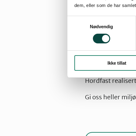
Om Vista 
dem, eller som de har samlet
Hordfast.
Samtykkevalg
Nødvendig
Derimot stimulerer
for ytterligere 
forventningen o
Ikke tillat
Det er overveiend
Hordfast realisert
Gi oss heller mil