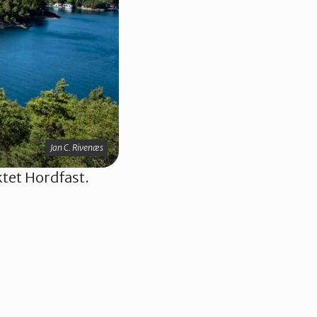
Jan C. Rivenæs
ktet Hordfast.