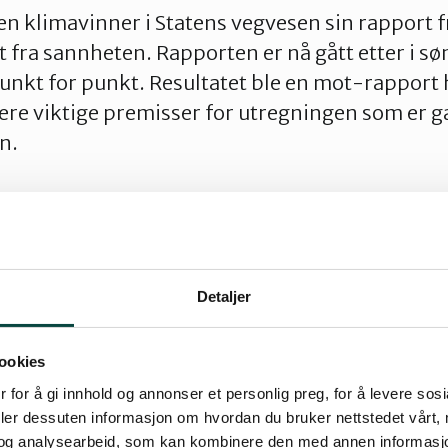
 en klimavinner i Statens vegvesen sin rapport 
t fra sannheten. Rapporten er nå gått etter i 
unkt for punkt. Resultatet ble en mot-rapport 
 flere viktige premisser for utregningen som er 
n.
jekt, sa Vegvesenet. Nå har motstanderne regn
tte.
el fra 03. oktober 2022
Detaljer
ktet Hordfast er ingen klimavinner
ookies
 for å gi innhold og annonser et personlig preg, for å levere sos
deler dessuten informasjon om hvordan du bruker nettstedet vårt,
ektet Hordfast
og analysearbeid, som kan kombinere den med annen informasjon d