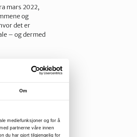
fra mars 2022,
sømmene og
hvor det er
gale – og dermed
et seg frem til
Om
iale mediefunksjoner og for å
 med partnerne våre innen
u har gjort tilgjengelig for