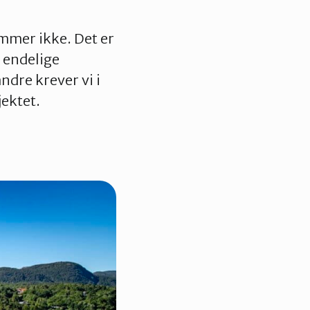
mmer ikke. Det er
n endelige
dre krever vi i
ektet.