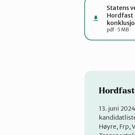
Statens v
Hordfast 
konklusj
pdf · 5 MB
Hordfast
13. juni 202
kandidatliste
Høyre, Frp, 