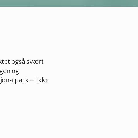
ktet også svært
ogen og
sjonalpark – ikke