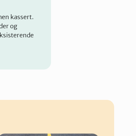
 men kassert.
der og
eksisterende