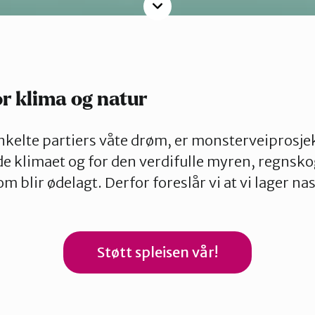
Les
mer
or klima og natur
nkelte partiers våte drøm, er monsterveiprosje
åde klimaet og for den verdifulle myren, regnsk
 blir ødelagt. Derfor foreslår vi at vi lager na
Støtt spleisen vår!