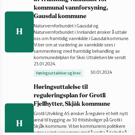
kommunal vannforsyning,
Gausdal kommune
Naturvernforbundet i Gausdal og
H
Naturvernforbundet i Innlandet ønsker å uttale
oss om framtidig vannkilde i Gausdal kommune.
Vi ber om at vurdering av vannkilde sees i
sammenheng med framtidig behandling av
kommunedelplan for Skei. Uttalelsen ble sendt
23.01.2024.
30.01.2024
Høringsuttalelser og brev
Høringsuttalelse til
reguleringsplan for Grotli
Fjellhytter, Skjåk kommune
Grotli Utvikling AS ønsker å regulere et helt nytt
areal til bygging av 30 fritidsboliger på Grotli i
H
Skjåk kommune. Vi ber kommunens politikere
være svært varsomme med å vedta å ta hull på