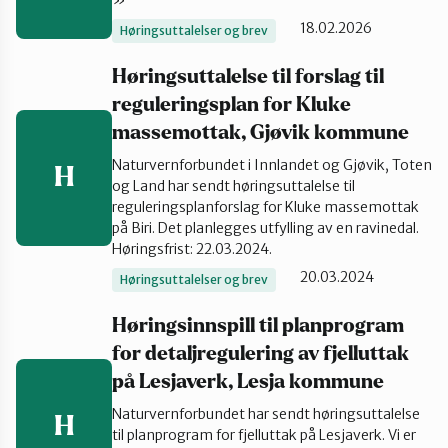
»
18.02.2026
Gran og Lunner
Høringsuttalelser og brev
Høringsuttalelse til forslag til
Hamar og omegn
reguleringsplan for Kluke
massemottak, Gjøvik kommune
Naturvernforbundet i Innlandet og Gjøvik, Toten
H
Lillehammer og Øyer
og Land har sendt høringsuttalelse til
reguleringsplanforslag for Kluke massemottak
på Biri. Det planlegges utfylling av en ravinedal.
Midt-Gudbrandsdalen
Høringsfrist: 22.03.2024.
20.03.2024
Høringsuttalelser og brev
Ottadalen og Sel
Høringsinnspill til planprogram
for detaljregulering av fjelluttak
på Lesjaverk, Lesja kommune
Sør-Østerdal
Naturvernforbundet har sendt høringsuttalelse
H
til planprogram for fjelluttak på Lesjaverk. Vi er