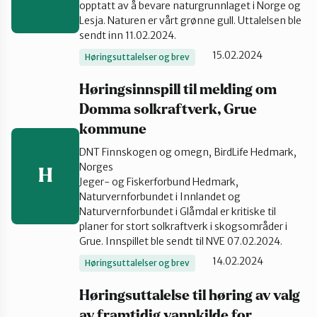
opptatt av å bevare naturgrunnlaget i Norge og
Valdres
Lesja. Naturen er vårt grønne gull. Uttalelsen ble
sendt inn 11.02.2024.
15.02.2024
Høringsuttalelser og brev
Høringsinnspill til melding om
Domma solkraftverk, Grue
kommune
DNT Finnskogen og omegn, BirdLife Hedmark,
Norges
H
Jeger- og Fiskerforbund Hedmark,
Naturvernforbundet i Innlandet og
Naturvernforbundet i Glåmdal er kritiske til
planer for stort solkraftverk i skogsområder i
Grue. Innspillet ble sendt til NVE 07.02.2024.
14.02.2024
Høringsuttalelser og brev
Høringsuttalelse til høring av valg
av framtidig vannkilde for