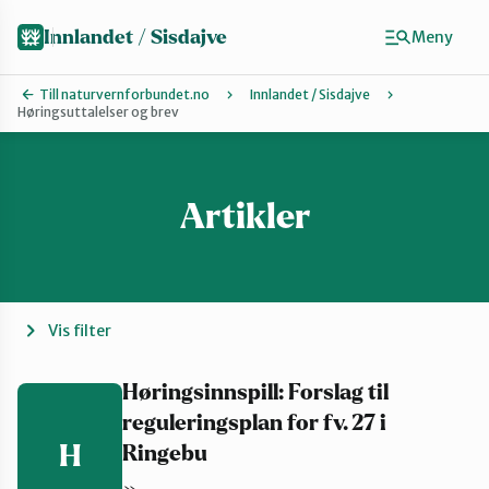
Hopp
til
Innlandet / Sisdajve
Meny
hovedinnhold
Till naturvernforbundet.no
Innlandet / Sisdajve
Høringsuttalelser og brev
Finn ditt lokallag
Arrangement
Artikler
Gausdal
Vis filter
Gjøvik, Toten og Land
Høringsinnspill: Forslag til
reguleringsplan for fv. 27 i
Glåmdal
H
Ringebu