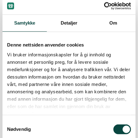
nye områder. Uttalelse er innsendt av
Naturvernforbundet i Ottadalen og Sel og
Naturvernforbundet i Innlandet 25.01.2024.
Samtykke
Detaljer
Om
25.01.2024
Høringsuttalelser og brev
Høringsuttale til oppstart for
Denne nettsiden anvender cookies
flere planer om ny
Vi bruker informasjonskapsler for å gi innhold og
fritidsbebyggelse m.m. i
annonser et personlig preg, for å levere sosiale
Bakkebygda, Etnedal kommune
mediefunksjoner og for å analysere trafikken vår. Vi deler
Vår uttalelse har hensynet til Langtjernet
dessuten informasjon om hvordan du bruker nettstedet
naturreservat som prioritet. Det har i lengre tid
vårt, med partnerne våre innen sosiale medier,
foregått en betydelig utbygging av fritidsboliger
annonsering og analysearbeid, som kan kombinere den
i naturreservatets nærområde, og nå er
med annen informasjon du har gjort tilgjengelig for dem,
ytterligere utbygging ønsket. I tillegg er det
H
eller som de har samlet inn gjennom din bruk av
tidligere varslet planer om tiltak med
tjenestene deres.
gravearbeid for etablering av et kommunalt
vann- og avløpsanlegg. I sum vil dette medføre
Samtykkevalg
et økt press på verneområdet i form av flere
Nødvendig
mulige forstyrrelser for spesielt hekkende fugl,