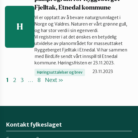
Fjelltak, Etnedal kommune
Vi er opptatt av å bevare naturgrunnlaget i
Norge og Valdres. Naturen er vårt grønne gull,
H
og har stor verdi i sin egenverdi.
Vi registrerer i at det ønskes en betydelig
utvidelse av planområdet for masseuttaket
Ryggeberget Fjelltak i Etnedal. Vi har sammen
med BirdLife sendt vårt innspill til Etnedal
kommune. Høringsfristen er 23.11.2023.
23.11.2023
Høringsuttalelser og brev
1
2
3
…
8
Next »
Kontakt fylkeslaget