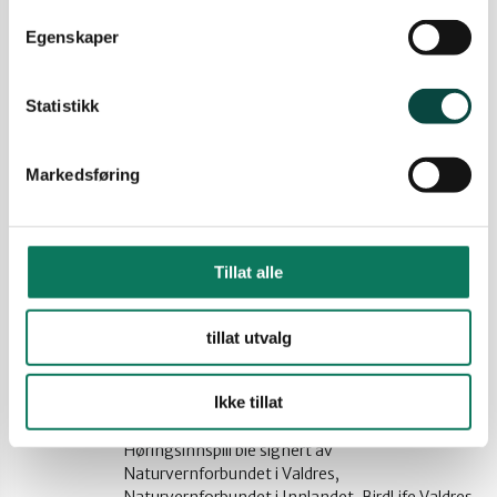
og en risiko for påvirkning av verneverdier.
Høringsinnspill er innsendt av
Egenskaper
Naturvernforbundet i Valdres,
Naturvernforbundet i Innlandet, BirdLife Valdres
og BirdLife Norge avd. Oppland 15.01.2024.
Statistikk
25.01.2024
Høringsuttalelser og brev
Markedsføring
Høringsuttalelse til
reguleringsplan for Garastølen
masseuttak, Etnedal kommune
Tillat alle
Vi registrerer at det ønskes en utvidelse av
planområdet for Garastølen masseuttak i
Etnedal. Viktige plantema vil være kommunens
tillat utvalg
forpliktelser for å ivareta naturmangfold,
H
konsekvenser av tiltaket for landskap og
Ikke tillat
klimagassutslipp, og en reell vurdering av
framtidige behov for masser i området.
Høringsinnspill ble signert av
Naturvernforbundet i Valdres,