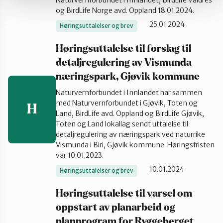
Naturvernforbundet i Innlandet, BirdLife Valdres
og BirdLife Norge avd. Oppland 18.01.2024.
25.01.2024
Høringsuttalelser og brev
Høringsuttalelse til forslag til
detaljregulering av Vismunda
næringspark, Gjøvik kommune
Naturvernforbundet i Innlandet har sammen
med Naturvernforbundet i Gjøvik, Toten og
H
Land, BirdLife avd. Oppland og BirdLife Gjøvik,
Toten og Land lokallag sendt uttalelse til
detaljregulering av næringspark ved naturrike
Vismunda i Biri, Gjøvik kommune. Høringsfristen
var 10.01.2023.
10.01.2024
Høringsuttalelser og brev
Høringsuttalelse til varsel om
oppstart av planarbeid og
planprogram for Ryggeberget