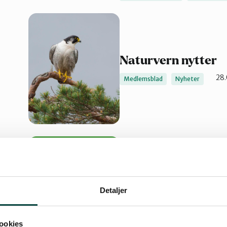
Naturvern nytter
28.
Medlemsblad
Nyheter
Nytt medlemsblad 
Detaljer
Vest
Naturvernforbundet Oslo V
ookies