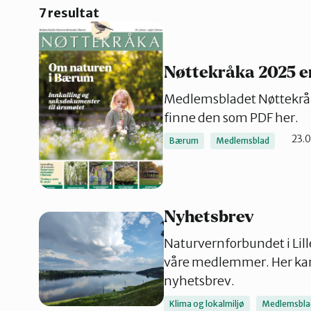
Nordre Follo
7 resultat
Oslo Sør
Nøttekråka 2025 e
Medlemsbladet Nøttekråka
finne den som PDF her.
23.
Bærum
Medlemsblad
Nyhetsbrev
Naturvernforbundet i Lille
våre medlemmer. Her kan 
nyhetsbrev.
Klima og lokalmiljø
Medlemsbla