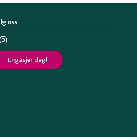
lg oss
Engasjer deg!