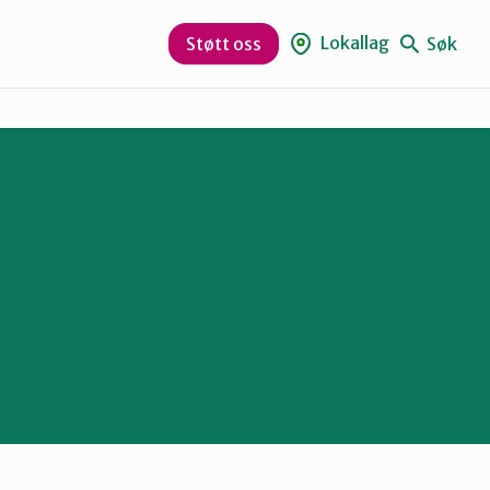
Lokallag
Søk
Støtt oss
Aurskog-Høland
Hurum og Røyken
Lørenskog
Nesodden