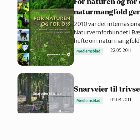
For naturen og for 
naturmangfold gene
2010 var det internasjon
Naturvernforbundet i Bær
hefte om naturmangfold g
22.05.2011
Medlemsblad
Snarveier til trivs
01.03.2011
Medlemsblad