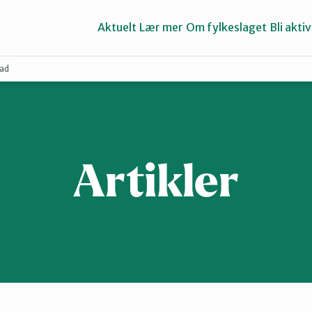
Aktuelt
Lær mer
Om fylkeslaget
Bli aktiv
ad
Asker
Groruddalen
Artikler
Lillestrøm
Nes