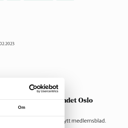
02.2023
for Naturvernforbundet Oslo
Om
est har laget og gir ut et nytt medlemsblad.