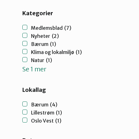
Nittedal
Kategorier
Oslo Øst
Medlemsblad
(7)
Nyheter
(2)
Bærum
(1)
Vestby-Frogn
Klima og lokalmiljø
(1)
Natur
(1)
Se 1 mer
Lokallag
Bærum
(4)
Lillestrøm
(1)
Oslo Vest
(1)