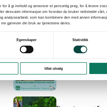
09.12.2019
Medlemsblad
 for å gi innhold og annonser et personlig preg, for å levere sos
deler dessuten informasjon om hvordan du bruker nettstedet vårt,
og analysearbeid, som kan kombinere den med annen informasjon d
 inn gjennom din bruk av tjenestene deres.
Egenskaper
Statistikk
Nøttekråkas lille 
19.01.2012
Medlemsblad
tillat utvalg