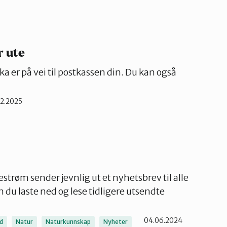
Oslo Nord
Oslo Vest
r ute
 er på vei til postkassen din. Du kan også
02.2025
strøm sender jevnlig ut et nyhetsbrev til alle
du laste ned og lese tidligere utsendte
04.06.2024
d
Natur
Naturkunnskap
Nyheter