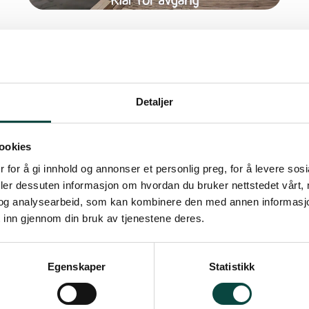
Filmer om den unike
Bærumsnaturen
Lær mer om naturen i Bærum. I disse
filmsnuttene får du et innblikk i hva som rører
Detaljer
seg i naturen vår.
ookies
 for å gi innhold og annonser et personlig preg, for å levere sos
deler dessuten informasjon om hvordan du bruker nettstedet vårt,
og analysearbeid, som kan kombinere den med annen informasjon d
 inn gjennom din bruk av tjenestene deres.
Egenskaper
Statistikk