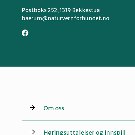
Postboks 252, 1319 Bekkestua
baerum@naturvernforbundet.no
Om oss
Høringsuttalelser og innspill