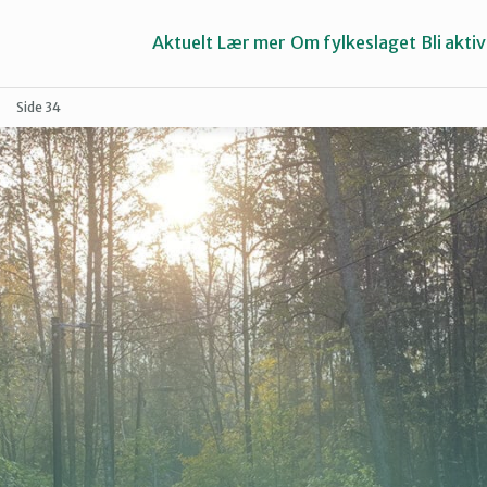
Aktuelt
Lær mer
Om fylkeslaget
Bli aktiv
Side 34
Asker
Groruddalen
Lillestrøm
Nes