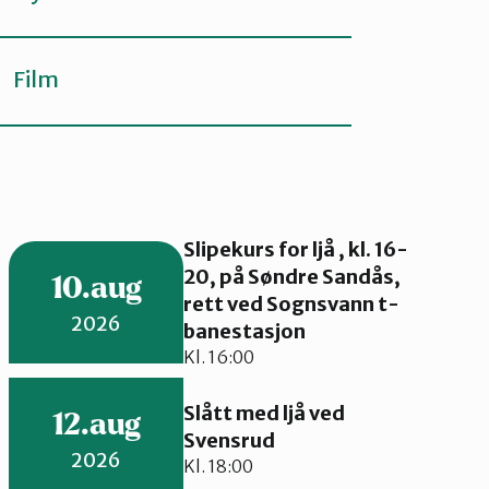
Film
Slipekurs for ljå , kl. 16-
20, på Søndre Sandås,
10.aug
rett ved Sognsvann t-
2026
banestasjon
Kl. 16:00
Slått med ljå ved
12.aug
Svensrud
2026
Kl. 18:00