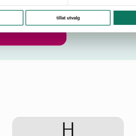
en i Bærum?
rnforbundet
.
tillat utvalg
H