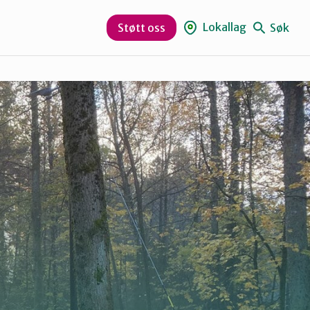
Lokallag
Søk
Støtt oss
Aurskog-Høland
Hurum og Røyken
Lørenskog
Nesodden