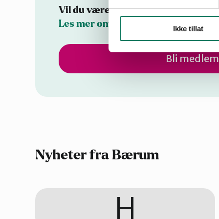
Vil du være med å ta vare på natur
Les mer om medlemskap i Naturve
Ikke tillat
Bli medlem
Nyheter fra Bærum
H