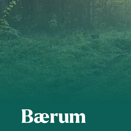
Nittedal
Oslo Øst
Vestby-Frogn
Bærum