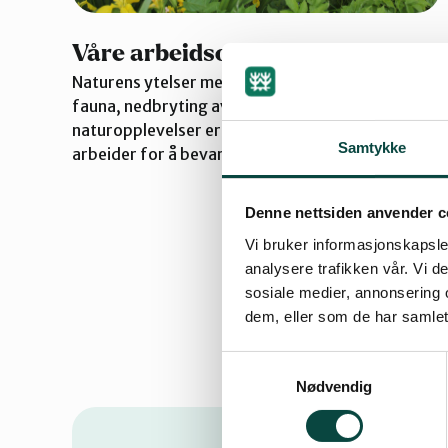
Våre arbeidsområder
Naturens ytelser med ren luft, rent vann, flora,
fauna, nedbryting av avfallsstoffer og
naturopplevelser er del av livsgrunnlaget vårt. Vi
Samtykke
arbeider for å bevare disse livsviktige verdiene.
Denne nettsiden anvender c
Vi bruker informasjonskapsler
analysere trafikken vår. Vi 
sosiale medier, annonsering 
dem, eller som de har samlet
Samtykkevalg
Nødvendig