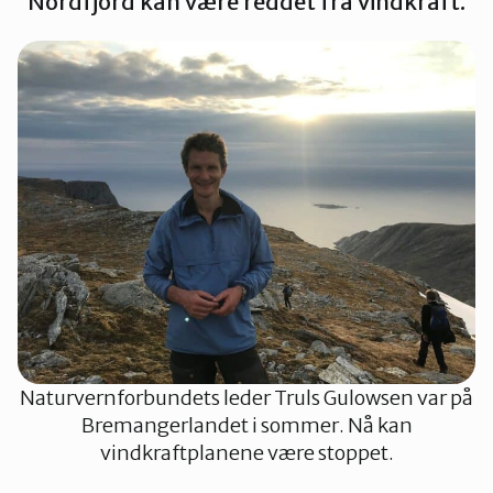
Nordfjord kan være reddet fra vindkraft.
Innlandet
Møre og Romsdal
Nordland
Oslo og Akershus
Sogn og Fjordane
Naturvernforbundets leder Truls Gulowsen var på
Støtt oss
Trøndelag
Bremangerlandet i sommer. Nå kan
vindkraftplanene være stoppet.