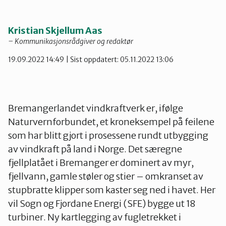
Telemark
Kristian Skjellum Aas
Troms
– Kommunikasjonsrådgiver og redaktør
19.09.2022 14:49
| Sist oppdatert: 05.11.2022 13:06
Vestfold
Bremangerlandet vindkraftverk er, ifølge
Østfold
Naturvernforbundet, et kroneksempel på feilene
som har blitt gjort i prosessene rundt utbygging
Rogaland
av vindkraft på land i Norge. Det særegne
fjellplatået i Bremanger er dominert av myr,
fjellvann, gamle støler og stier – omkranset av
stupbratte klipper som kaster seg ned i havet. Her
vil Sogn og Fjordane Energi (SFE) bygge ut 18
turbiner. Ny kartlegging av fugletrekket i