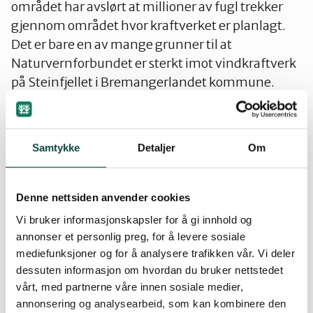
området har avslørt at millioner av fugl trekker
gjennom området hvor kraftverket er planlagt.
Det er bare en av mange grunner til at
Naturvernforbundet er sterkt imot vindkraftverk
på Steinfjellet i Bremangerlandet kommune.
– Dette tar vi som et stort steg mot endelig seier
for den verdifulle naturen på Bremangerlandet!
Samtykke
Detaljer
Om
Jeg vil takke lokale ildsjeler og alle andre som
kjemper mot utbygging av vindindustri på
Steinfjellet, Bremangerlandet. Dette viser at det
Denne nettsiden anvender cookies
nytter å ta kampen for naturen, sier Anne-Line
Vi bruker informasjonskapsler for å gi innhold og
Thingnes Førsund, leder i Naturvernforbundet i
annonser et personlig preg, for å levere sosiale
Sogn og Fjordane.
mediefunksjoner og for å analysere trafikken vår. Vi deler
dessuten informasjon om hvordan du bruker nettstedet
– Vi lever i ei natur- og klimakrise, der tapet av
vårt, med partnerne våre innen sosiale medier,
natur har kommet så langt at vi ikke har mer å
annonsering og analysearbeid, som kan kombinere den