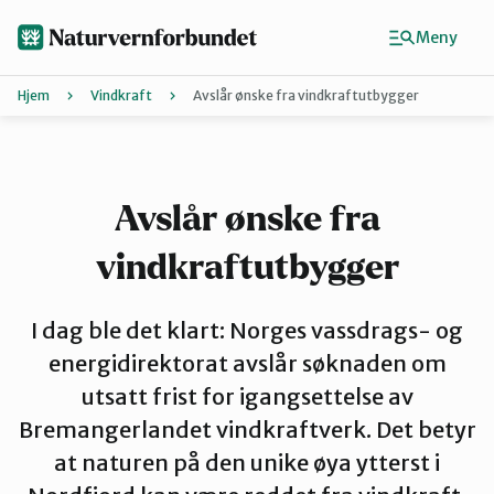
Hopp
til
Meny
hovedinnhold
Hjem
Vindkraft
Avslår ønske fra vindkraftutbygger
Agder
Finn ditt lokallag
Avslår ønske fra
vindkraftutbygger
Buskerud
I dag ble det klart: Norges vassdrags- og
Finnmark
energidirektorat avslår søknaden om
utsatt frist for igangsettelse av
Bremangerlandet vindkraftverk. Det betyr
Hordaland
at naturen på den unike øya ytterst i