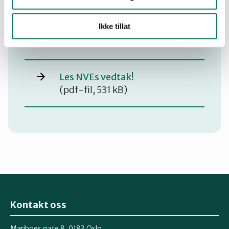
Les Naturvernforbundets
Ikke tillat
mening om Bremangerlandet
vindkraftverk!
Les NVEs vedtak!
(pdf-fil, 531 kB)
Kontakt oss
Mariboes gate 8, 0183 Oslo