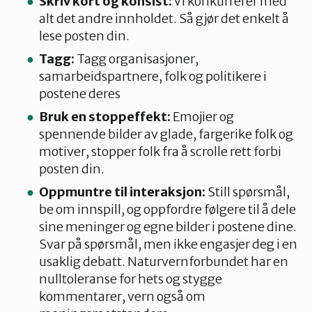
Skriv kort og konsist:
Vi konkurrerer med
alt det andre innholdet. Så gjør det enkelt å
lese posten din.
Tagg:
Tagg organisasjoner,
samarbeidspartnere, folk og politikere i
postene deres
Bruk en stoppeffekt:
Emojier og
spennende bilder av glade, fargerike folk og
motiver, stopper folk fra å scrolle rett forbi
posten din.
Oppmuntre til interaksjon:
Still spørsmål,
be om innspill, og oppfordre følgere til å dele
sine meninger og egne bilder i postene dine.
Svar på spørsmål, men ikke engasjer deg i en
usaklig debatt. Naturvernforbundet har en
nulltoleranse for hets og stygge
kommentarer, vern også om