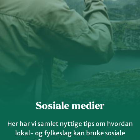
Innlandet
Møre og Romsdal
Nordland
Oslo og Akershus
Sogn og Fjordane
Sosiale medier
Støtt oss
Trøndelag
Her har vi samlet nyttige tips om hvordan
lokal- og fylkeslag kan bruke sosiale