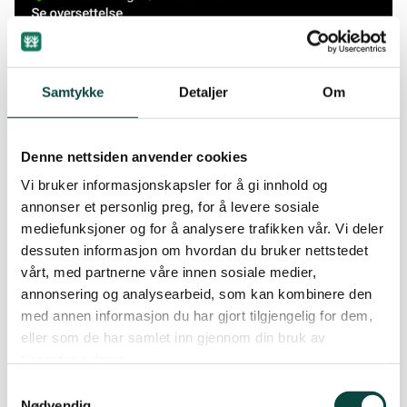
Pass på at du har god kvalitet på logo og at
presentasjonen sier hvem dere er. Lenk også til
Samtykke
Detaljer
Om
fylkeslaget/lokallagets nettside.
Denne nettsiden anvender cookies
Vi bruker informasjonskapsler for å gi innhold og
Tips til hva dere kan dele på Instagram:
annonser et personlig preg, for å levere sosiale
mediefunksjoner og for å analysere trafikken vår. Vi deler
Bilder av natur og aktiviteter:
Del flotte
dessuten informasjon om hvordan du bruker nettstedet
bilder av naturen i lokalmiljøet, enten det er
vårt, med partnerne våre innen sosiale medier,
landskap, dyreliv, eller prosjekter dere jobber
annonsering og analysearbeid, som kan kombinere den
med. Bilder fra arrangementer og dugnader
med annen informasjon du har gjort tilgjengelig for dem,
gir også et innblikk i arbeidet dere gjør. Se
eller som de har samlet inn gjennom din bruk av
tips til hvordan lage gode videoer og ta fine
tjenestene deres.
bilder nederst på denne siden.
Samtykkevalg
Videoer og Reels:
Lag korte videoer som
Nødvendig