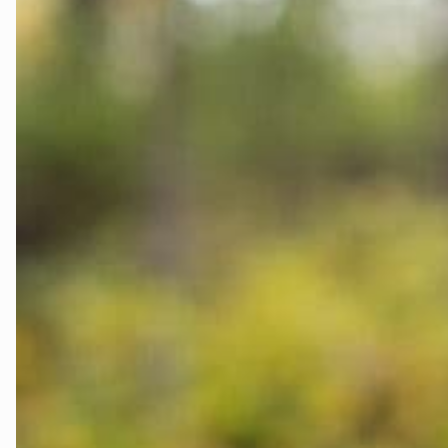
Innlandet
Møre og Romsda
Nordland
Oslo og Akershus
Sogn og Fjordan
Støtt oss
Trøndelag