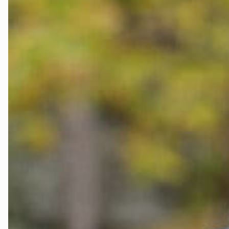
Telemark
Troms
Vestfold
Østfold
Rogaland