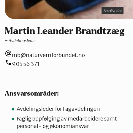
Ane Øvrebø
Ane Øvrebø
Martin Leander Brandtzæg
Avdelingsleder
mb@naturvernforbundet.no
905 56 371
Ansvarsområder:
Avdelingsleder for Fagavdelingen
Faglig oppfølging av medarbeidere samt
personal- og økonomiansvar