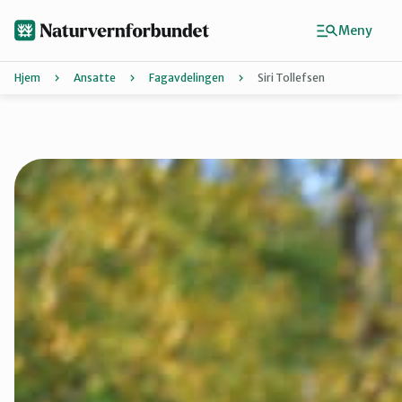
Hopp
til
Meny
hovedinnhold
Hjem
Ansatte
Fagavdelingen
Siri Tollefsen
Agder
Finn ditt lokallag
Buskerud
Finnmark
Hordaland