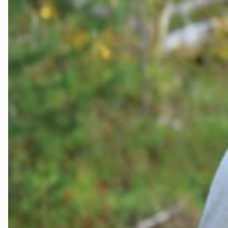
Telemark
Troms
Vestfold
Østfold
Rogaland