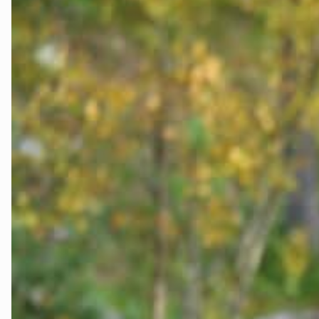
Innlandet
Møre og Ro
Nordland
Oslo og Ake
Sogn og Fjo
Støtt oss
Trøndelag