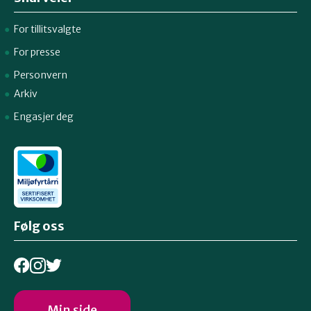
For tillitsvalgte
For presse
Personvern
Arkiv
Engasjer deg
Følg oss
Min side