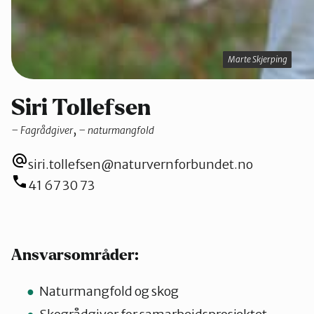
Marte Skjerping
Marte Skjerping
Siri Tollefsen
, 
Fagrådgiver
naturmangfold
siri.tollefsen@naturvernforbundet.no
41 67 30 73
Ansvarsområder:
Naturmangfold og skog