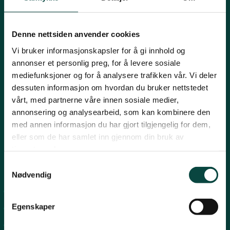
Mariboes gate 8, 0183 Oslo
Innlandet
E-post:
naturvern@naturvernforbundet.no
Denne nettsiden anvender cookies
Telefon: (+47) 23 10 96 10
Møre og Romsdal
Vi bruker informasjonskapsler for å gi innhold og
Org.nr: 938 418 837
annonser et personlig preg, for å levere sosiale
Giverkonto: 7874 0555986
mediefunksjoner og for å analysere trafikken vår. Vi deler
Vipps: 13042
Nordland
dessuten informasjon om hvordan du bruker nettstedet
vårt, med partnerne våre innen sosiale medier,
annonsering og analysearbeid, som kan kombinere den
Oslo og Akershus
med annen informasjon du har gjort tilgjengelig for dem,
eller som de har samlet inn gjennom din bruk av
tjenestene deres.
Sogn og Fjordane
Samtykkevalg
Snarveier
Nødvendig
Støtt oss
For tillitsvalgte
Trøndelag
Egenskaper
For presse
Personvern