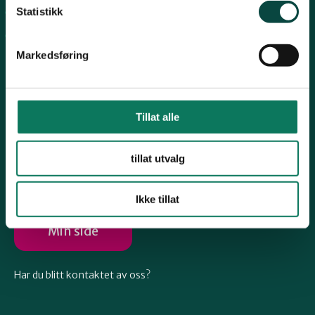
Telemark
Statistikk
Arkiv
Engasjer deg
Troms
Markedsføring
Vestfold
Tillat alle
Følg oss
Østfold
tillat utvalg
Ikke tillat
Rogaland
Min side
Har du blitt kontaktet av oss?