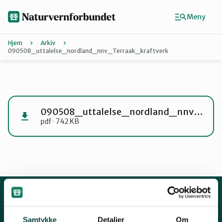
Hopp
til
Meny
hovedinnhold
Hjem
Arkiv
090508_uttalelse_nordland_nnv_Terraak_kraftverk
Agder
Finn ditt lokallag
090508_uttalelse_nordland_nnv_Terraak_kraftverk
pdf · 742 KB
Buskerud
Finnmark
Hordaland
Kontakt oss
Samtykke
Detaljer
Om