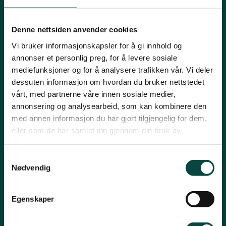
Innlandet
E-post:
naturvern@naturvernforbundet.no
Denne nettsiden anvender cookies
Telefon: (+47) 23 10 96 10
Vi bruker informasjonskapsler for å gi innhold og
Møre og Romsdal
Org.nr: 938 418 837
annonser et personlig preg, for å levere sosiale
Giverkonto: 7874 0555986
mediefunksjoner og for å analysere trafikken vår. Vi deler
Vipps: 13042
dessuten informasjon om hvordan du bruker nettstedet
Nordland
vårt, med partnerne våre innen sosiale medier,
annonsering og analysearbeid, som kan kombinere den
med annen informasjon du har gjort tilgjengelig for dem,
Oslo og Akershus
eller som de har samlet inn gjennom din bruk av
tjenestene deres.
Sogn og Fjordane
Snarveier
Samtykkevalg
Nødvendig
For tillitsvalgte
Støtt oss
Trøndelag
For presse
Egenskaper
Personvern