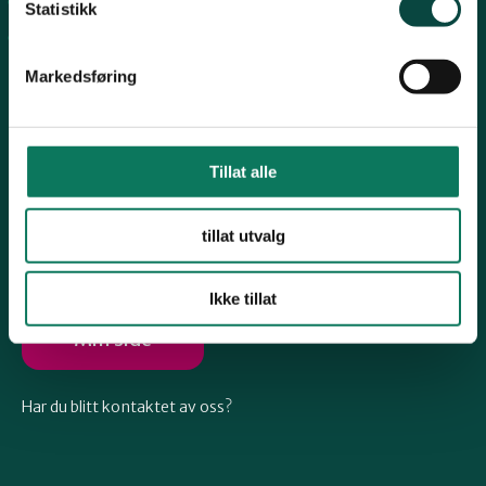
Arkiv
Telemark
Statistikk
Engasjer deg
Markedsføring
Troms
Vestfold
Tillat alle
Følg oss
tillat utvalg
Østfold
Ikke tillat
Rogaland
Min side
Har du blitt kontaktet av oss?