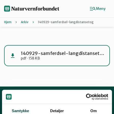
Hopp
til
Meny
hovedinnhold
Hjem
Arkiv
140929-samferdsel-langdistansetog
Agder
Finn ditt lokallag
140929-samferdsel-langdistansetog
pdf · 158 KB
Buskerud
Finnmark
Hordaland
Kontakt oss
Samtykke
Detaljer
Om
Mariboes gate 8, 0183 Oslo